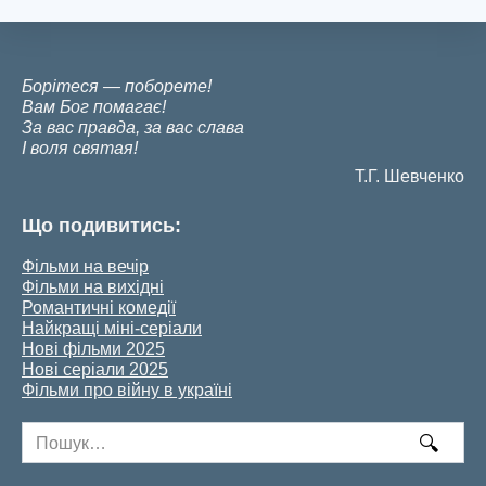
Борітеся — поборете!
Вам Бог помагає!
За вас правда, за вас слава
І воля святая!
Т.Г. Шевченко
Що подивитись:
Фільми на вечір
Фільми на вихідні
Романтичні комедії
Найкращі міні-серіали
Нові фільми 2025
Нові серіали 2025
Фільми про війну в україні
Search
for: