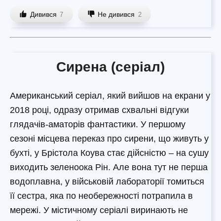
Дивився
Не дивився
7
2
Сирена (серіал)
Американський серіал, який вийшов на екрани у
2018 році, одразу отримав схвальні відгуки
глядачів-аматорів фантастики. У першому
сезоні місцева переказ про сирени, що живуть у
бухті, у Брістола Коува стає дійсністю – на сушу
виходить зеленоока Рін. Але вона тут не перша
водоплавна, у військовій лабораторії томиться
її сестра, яка по необережності потрапила в
мережі. У містичному серіалі виринають не