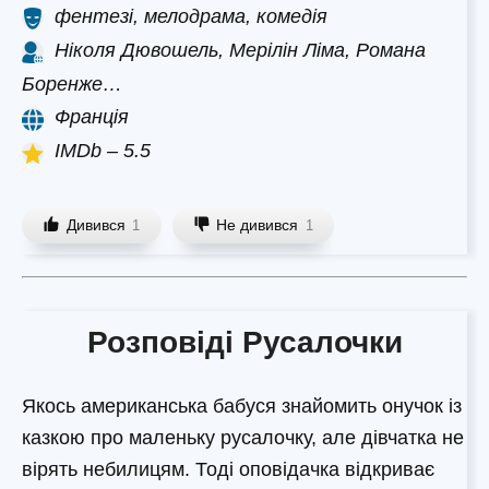
фентезі, мелодрама, комедія
Ніколя Дювошель, Мерілін Ліма, Романа
Боренже…
Франція
IMDb – 5.5
Дивився
Не дивився
1
1
Розповіді Русалочки
Якось американська бабуся знайомить онучок із
казкою про маленьку русалочку, але дівчатка не
вірять небилицям. Тоді оповідачка відкриває