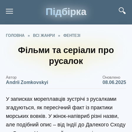
Підбірка
ГОЛОВНА
»
ВСІ ЖАНРИ
»
ФЕНТЕЗІ
Фільми та серіали про
русалок
Автор
Оновлено
Andrii Zomkovskyi
08.06.2025
У записках мореплавців зустрічі з русалками
згадуються, як пересічний факт із практики
морських вовків. У жінок-напівриб різні назви,
але подібний опис – від Індії до Далекого Сходу