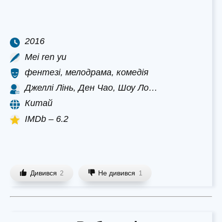
2016
Mei ren yu
фентезі, мелодрама, комедія
Джеллі Лінь, Ден Чао, Шоу Ло…
Китай
IMDb – 6.2
Дивився
Не дивився
2
1