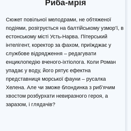
Риба-мрія
Сюжет повільної мелодрами, не обтяженої
подіями, розігрується на балтійському узмор’ї, в
естонському місті Усть-Нарва. Пітерський
інтелігент, коректор за фахом, приїжджає у
службове відрядження – редагувати
енциклопедію вченого-іхтіолога. Коли Роман
упадає у воду, його рятує ефектна
представниця морської фауни – русалка
Хелена. Але чи зможе блондинка з риб’ячим
хвостом розбурхати невиразного героя, а
заразом, і глядачів?