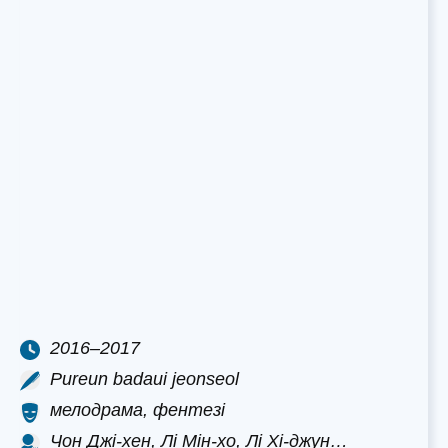
2016–2017
Pureun badaui jeonseol
мелодрама, фентезі
Чон Джі-хен, Лі Мін-хо, Лі Хі-джун…