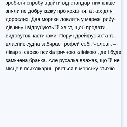
зробили спробу відійти від стандартних кліше і
зняли не добру казку про кохання, а жах для
дорослих. Два моряки ловлять у мережі рибу-
дівчину і відрубують їй хвіст, щоб продати
видобуток частинами. Поруч дрейфує яхта та
власник судна забирає трофей собі. Чоловік –
лікар зі своєю психіатричною клінікою , де і буде
замкнена бранка. Але русалка вважає, що їй не
місце в психлікарні і рветься в морську стихію.