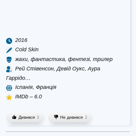
2016
Cold Skin
жахи, фантастика, фентезі, трилер
Рей Стівенсон, Девід Оукс, Аура
Гаррідо…
Іспанія, Франція
IMDb – 6.0
Дивився
Не дивився
3
2