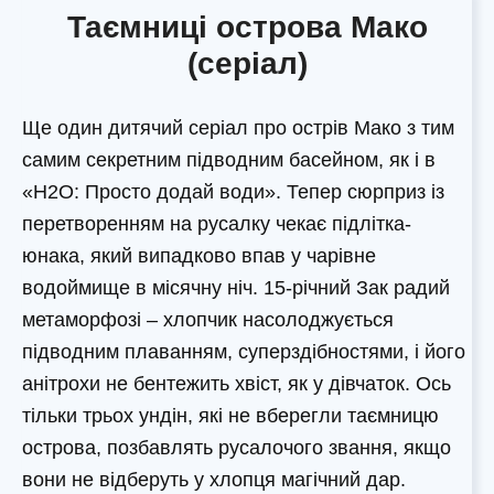
Таємниці острова Мако
(серіал)
Ще один дитячий серіал про острів Мако з тим
самим секретним підводним басейном, як і в
«H2O: Просто додай води». Тепер сюрприз із
перетворенням на русалку чекає підлітка-
юнака, який випадково впав у чарівне
водоймище в місячну ніч. 15-річний Зак радий
метаморфозі – хлопчик насолоджується
підводним плаванням, суперздібностями, і його
анітрохи не бентежить хвіст, як у дівчаток. Ось
тільки трьох ундін, які не вберегли таємницю
острова, позбавлять русалочого звання, якщо
вони не відберуть у хлопця магічний дар.