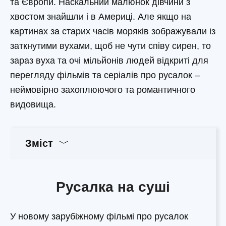
та Європи. Наскальний малюнок дівчини з
хвостом знайшли і в Америці. Але якщо на
картинах за старих часів моряків зображували із
заткнутими вухами, щоб не чути співу сирен, то
зараз вуха та очі мільйонів людей відкриті для
перегляду фільмів та серіалів про русалок –
неймовірно захоплюючого та романтичного
видовища.
Зміст
Русалка на суші
У новому зарубіжному фільмі про русалок