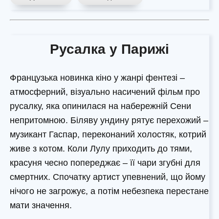
Русалка у Парижі
Французька новинка кіно у жанрі фентезі –
атмосферний, візуально насичений фільм про
русалку, яка опинилася на набережній Сени
непритомною. Біляву ундину рятує перехожий –
музикант Гаспар, переконаний холостяк, котрий
живе з котом. Коли Лулу приходить до тями,
красуня чесно попереджає – її чари згубні для
смертних. Спочатку артист упевнений, що йому
нічого не загрожує, а потім небезпека перестане
мати значення.