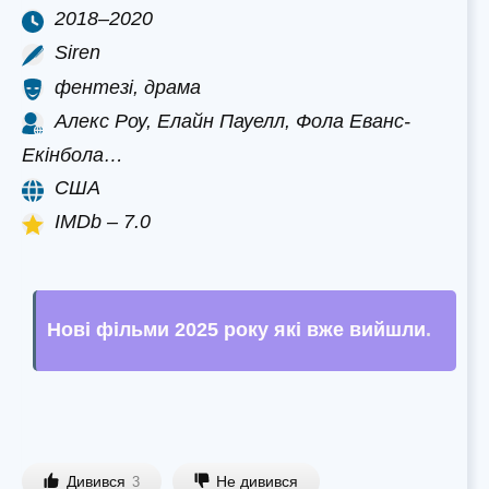
2018–2020
Siren
фентезі, драма
Алекс Роу, Елайн Пауелл, Фола Еванс-
Екінбола…
США
IMDb – 7.0
Нові фільми 2025 року які вже вийшли
.
Дивився
Не дивився
3