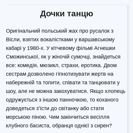
Дочки танцю
Оригінальний польський жах про русалок з
Вісли, взятих вокалістками у варшавському
кабарі у 1980-х. У кітчевому фільмі Агнешки
Сможинської, як у жіночій сумочці, знайдеться
все: комедія, мюзикл, страхи, еротика. Двом
сестрам дозволено гіпнотизувати жертв на
набережній та топити, співати та танцювати у
шоу, але не можна закохуватися. Якщо хлопець
одружується з іншою панночкою, то коханого
доведеться з’їсти до світанку або стати
морською піною. Чим закінчиться весілля
клубного басиста, обранця однієї з сирен?