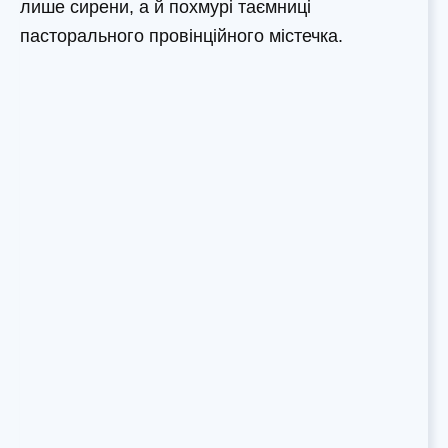
лише сирени, а й похмурі таємниці
пасторального провінційного містечка.