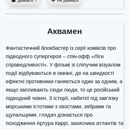
Дивився
Не дивився
4
Аквамен
Фантастичний блокбастер із серії коміксів про
підводного супергероя – спін-офф «Ліги
справедливості». У фільмі зі сліпучим візуалом
події відбуваються в океані, де на швидкості
ефектні противники ганяються один за одним, а
якщо запливають сюди люди, то це російський
підводний човен. З історії, набитої під зав’язку
морськими істотами з хвостами, зябрами та
щупальцями, глядач дізнається про
походження Артура Каррі, захисника атлантів та