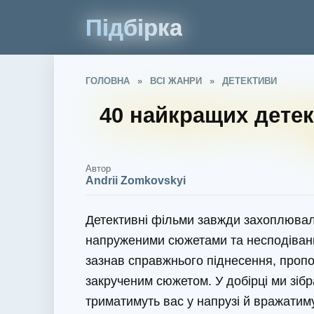
Підбірка
ГОЛОВНА
»
ВСІ ЖАНРИ
»
ДЕТЕКТИВИ
40 найкращих детек
Автор
Andrii Zomkovskyi
Детективні фільми завжди захоплювал
напруженими сюжетами та несподівани
зазнав справжнього піднесення, пропон
закрученим сюжетом. У добірці ми зібр
триматимуть вас у напрузі й вражатим