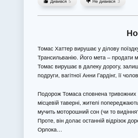
Дивився
Не дивився
5
3
Но
Томас Хаттер вирушає у ділову поїздк
Трансильванію. Його мета – продати 
Томас вирушає в далеку дорогу, залиш
подруги, вагітної Анни Гардінг, її чоло
Подорож Томаса сповнена тривожних по
місцевій таверні, жителі попереджають
мучить моторошний сон (чи то видіння?
Проте, він долає останній відрізок до
Орлока…