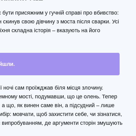
 бути присяжним у гучній справі про вбивство:
 скинув свою дівчину з моста після сварки. Усі
їхня складна історія – вказують на його
ийшли
.
ї ночі сам проїжджав біля місця злочину.
емному мості, подумавши, що це олень. Тепер
 а що, як винен саме він, а підсудний – лише
ір: мовчати, щоб захистити себе, чи зізнатися,
ає випробуванням, де аргументи сторін змушують