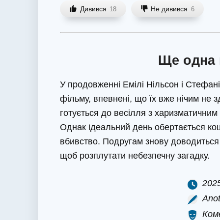
Дивився
Не дивився
18
6
Ще одна 
У продовженні Емілі Нільсон і Стефан
фільму, впевнені, що їх вже нічим не 
готується до весілля з харизматичним 
Однак ідеальний день обертається кош
вбивство. Подругам знову доводиться 
щоб розплутати небезпечну загадку.
202
Anot
Ком