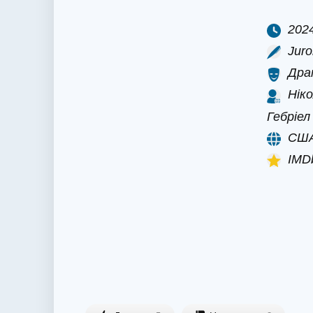
202
Juro
Дра
Ніко
Гебріел
СШ
IMDb