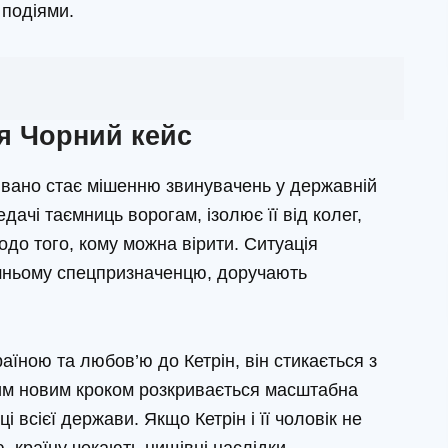
 подіями.
я Чорний кейс
дівано стає мішенню звинувачень у державній
дачі таємниць ворогам, ізолює її від колег,
одо того, кому можна вірити. Ситуація
ишньому спецпризначенцю, доручають
їною та любов’ю до Кетрін, він стикається з
им новим кроком розкривається масштабна
і всієї держави. Якщо Кетрін і її чоловік не