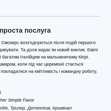
проста послуга
і Смозерс возз’єднуються після подій першого
здивувати. Та доля кидає їм новий виклик. Емілі
і багатим італійцем на мальовничому Кіпрі.
маром, коли під час церемонії стається
покладатися на кмітливість і командну роботу,
5
her Simple Favor
едія, Трилер, Детектив, Кримінал