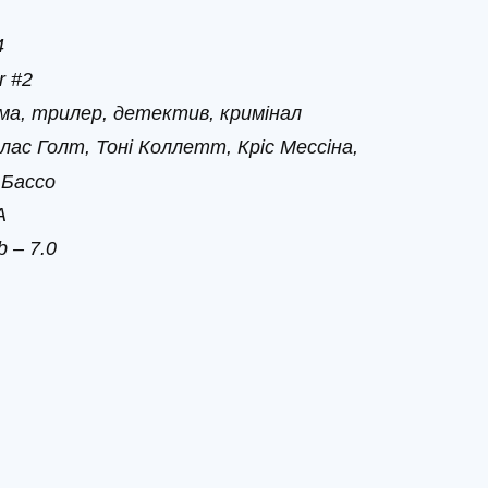
4
r #2
ма, трилер, детектив, кримінал
лас Голт, Тоні Коллетт, Кріс Мессіна,
 Бассо
А
 – 7.0