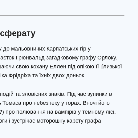
сферату
у до мальовничих Карпатських гір у
маєток Грюнвальд загадковому графу Орлоку.
аючи свою кохану Еллен під опікою її близької
віка Фрідріха та їхніх двох доньок.
дій та зловісних знаків. Під час зупинки в
 Томаса про небезпеку у горах. Вночі його
) про полювання на вампірів у темному лісі.
роги і зустрічає моторошну карету графа