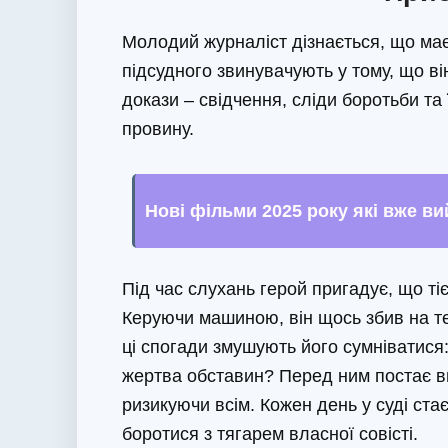
Молодий журналіст дізнається, що має
підсудного звинувачують у тому, що він
докази – свідчення, сліди боротьби та 
провину.
Нові фільми 2025 року які вже в
Під час слухань герой пригадує, що тіє
Керуючи машиною, він щось збив на т
ці спогади змушують його сумніватися:
жертва обставин? Перед ним постає виб
ризикуючи всім. Кожен день у суді ст
боротися з тягарем власної совісті.