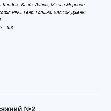
 Кендрік, Блейк Лайвлі, Мікеле Морроне,
офія Річчі, Генрі Голдінг, Еллісон Дженні
А
 – 5.3
сяжний №2