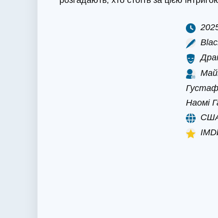
розгадають, хто стоїть за цією інтриго
202
Blac
Дра
Май
Густаф
Наомі Г
СШ
IMDb