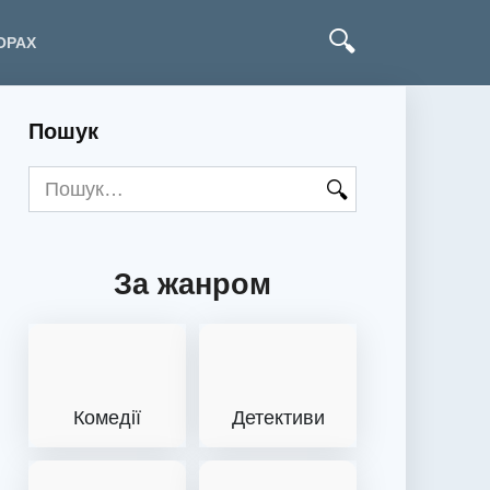
ОРАХ
Пошук
Search
for:
За жанром
Комедії
Детективи