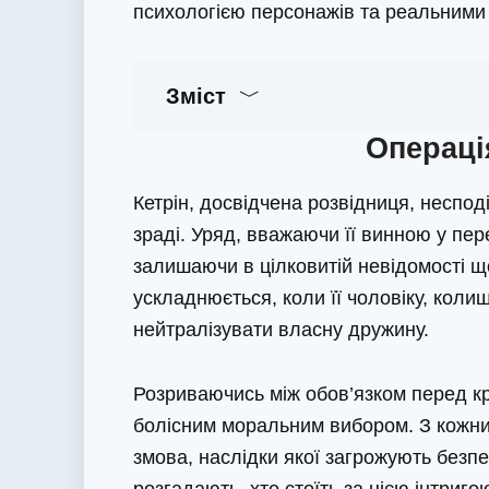
психологією персонажів та реальними
Зміст
Операці
Кетрін, досвідчена розвідниця, неспо
зраді. Уряд, вважаючи її винною у пере
залишаючи в цілковитій невідомості щ
ускладнюється, коли її чоловіку, кол
нейтралізувати власну дружину.
Розриваючись між обов’язком перед кра
болісним моральним вибором. З кожн
змова, наслідки якої загрожують безпец