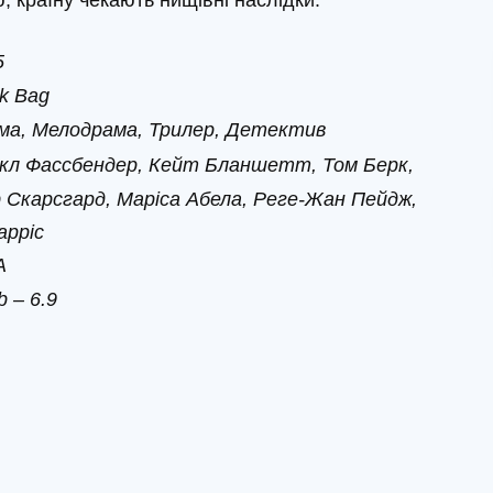
ю, країну чекають нищівні наслідки.
5
k Bag
ма, Мелодрама, Трилер, Детектив
кл Фассбендер, Кейт Бланшетт, Том Берк,
 Скарсгард, Маріса Абела, Реге-Жан Пейдж,
арріс
А
 – 6.9