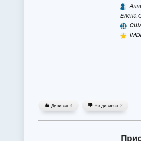
Анна
Елена С
СШ
IMDb
Дивився
Не дивився
4
2
При