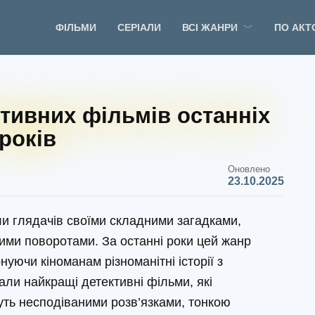
ФІЛЬМИ
СЕРІАЛИ
ВСІ ЖАНРИ
ПО АКТ
тивних фільмів останніх
років
Оновлено
23.10.2025
и глядачів своїми складними загадками,
ми поворотами. За останні роки цей жанр
уючи кіноманам різноманітні історії з
али найкращі детективні фільми, які
уть несподіваними розв’язками, тонкою