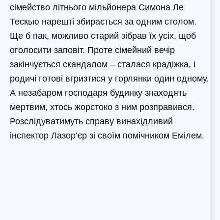
сімейство літнього мільйонера Симона Ле
Тескью нарешті збирається за одним столом.
Ще б пак, можливо старий зібрав їх усіх, щоб
оголосити заповіт. Проте сімейний вечір
закінчується скандалом – сталася крадіжка, і
родичі готові вгризтися у горлянки один одному.
А незабаром господаря будинку знаходять
мертвим, хтось жорстоко з ним розправився.
Розслідуватимуть справу винахідливий
інспектор Лазор’єр зі своїм помічником Емілем.