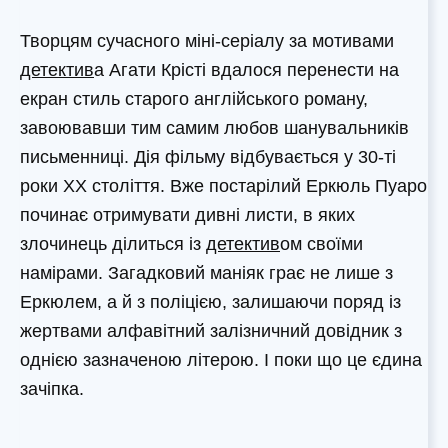
Творцям сучасного міні-серіалу за мотивами
детектив
а Агати Крісті вдалося перенести на
екран стиль старого англійського роману,
завоювавши тим самим любов шанувальників
письменниці. Дія фільму відбувається у 30-ті
роки ХХ століття. Вже постарілий Еркюль Пуаро
починає отримувати дивні листи, в яких
злочинець ділиться із
детектив
ом своїми
намірами. Загадковий маніяк грає не лише з
Еркюлем, а й з поліцією, залишаючи поряд із
жертвами алфавітний залізничний довідник з
однією зазначеною літерою. І поки що це єдина
зачіпка.