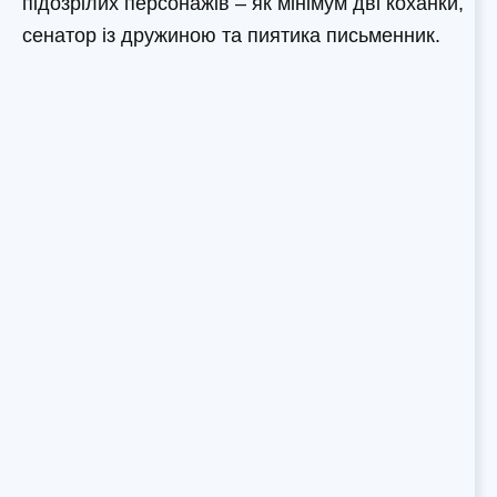
підозрілих персонажів – як мінімум дві коханки,
сенатор із дружиною та пиятика письменник.