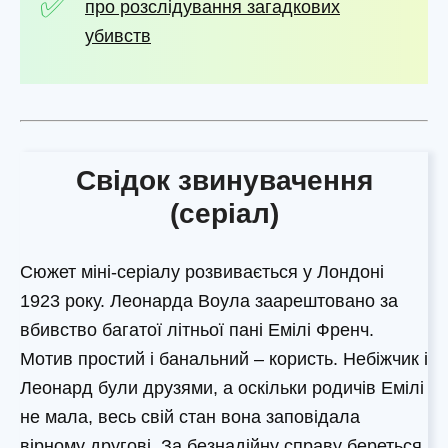
про розслідування загадкових
убивств
Свідок звинувачення
(серіал)
Сюжет міні-серіалу розвивається у Лондоні
1923 року. Леонарда Воула заарештовано за
вбивство багатої літньої пані Емілі Френч.
Мотив простий і банальний – користь. Небіжчик і
Леонард були друзями, а оскільки родичів Емілі
не мала, весь свій стан вона заповідала
вірному другові. За безнадійну справу береться