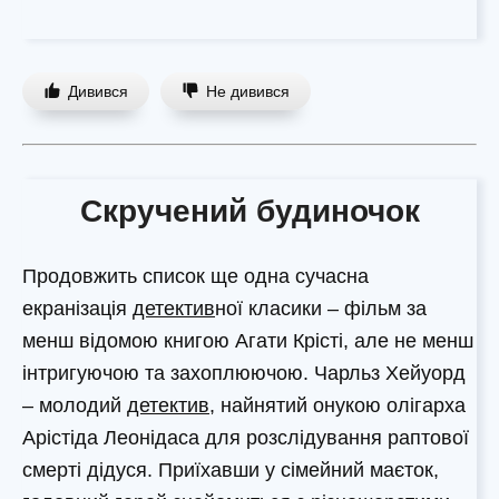
Дивився
Не дивився
Скручений будиночок
Продовжить список ще одна сучасна
екранізація
детектив
ної класики – фільм за
менш відомою книгою Агати Крісті, але не менш
інтригуючою та захоплюючою. Чарльз Хейуорд
– молодий
детектив
, найнятий онукою олігарха
Арістіда Леонідаса для розслідування раптової
смерті дідуся. Приїхавши у сімейний маєток,