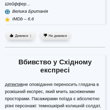
Шейффер…
Велика Британія
IMDb – 6.6
Дивився
Не дивився
1
Вбивство у Східному
експресі
детектив
не оповідання переносить глядача в
розкішний експрес, який мчить засніженими
просторами. Пасажирами поїзда є абсолютно
різні персонажі: темношкірий колишній солдат,