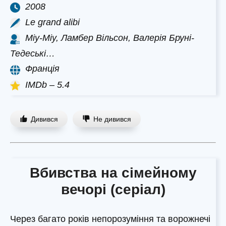
2008
Le grand alibi
Міу-Міу, Ламбер Вільсон, Валерія Бруні-
Тедеські…
Франція
IMDb – 5.4
Дивився
Не дивився
Вбивства на сімейному
вечорі (серіал)
Через багато років непорозуміння та ворожнечі