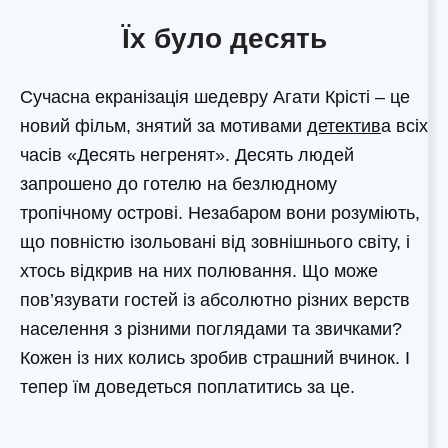
Їх було десять
Сучасна екранізація шедевру Агати Крісті – це
новий фільм, знятий за мотивами
детектив
а всіх
часів «Десять негренят». Десять людей
запрошено до готелю на безлюдному
тропічному острові. Незабаром вони розуміють,
що повністю ізольовані від зовнішнього світу, і
хтось відкрив на них полювання. Що може
пов’язувати гостей із абсолютно різних верств
населення з різними поглядами та звичками?
Кожен із них колись зробив страшний вчинок. І
тепер їм доведеться поплатитись за це.