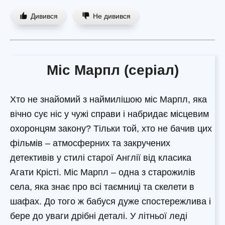
Дивився
Не дивився
Міс Марпл (серіал)
Хто не знайомий з наймилішою міс Марпл, яка
вічно сує ніс у чужі справи і набридає місцевим
охоронцям закону? Тільки той, хто не бачив цих
фільмів – атмосферних та закручених
детективів у стилі старої Англії від класика
Агати Крісті. Міс Марпл – одна з старожилів
села, яка знає про всі таємниці та скелети в
шафах. До того ж бабуся дуже спостережлива і
бере до уваги дрібні деталі. У літньої леді