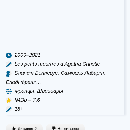
2009–2021
Les petits meurtres d’Agatha Christie
Бландін Беллевур, Самюель Лабарт,
Елоді Френк…
Франція, Швейцарія
IMDb – 7.6
18+
Дивився
Не дивився
2