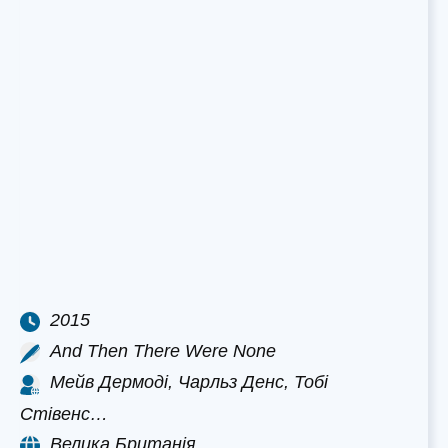
2015
And Then There Were None
Мейв Дермоді, Чарльз Денс, Тобі
Стівенс…
Велика Британія