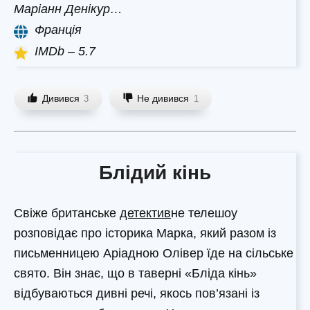
Маріанн Денікур…
Франція
IMDb – 5.7
Дивився
Не дивився
3
1
Блідий кінь
Свіже британське
детектив
не телешоу
розповідає про історика Марка, який разом із
письменницею Аріадною Олівер їде на сільське
свято. Він знає, що в таверні «Бліда кінь»
відбуваються дивні речі, якось пов’язані із