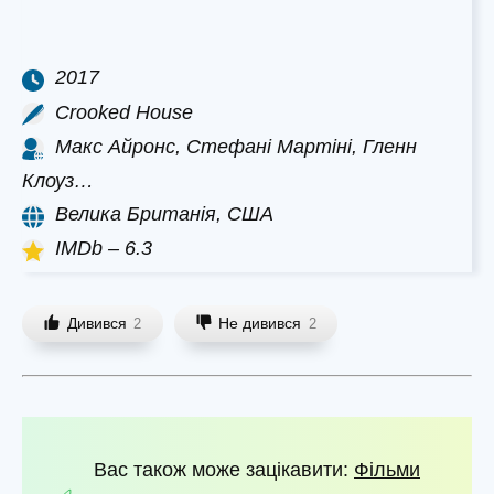
2017
Crooked House
Макс Айронс, Стефані Мартіні, Гленн
Клоуз…
Велика Британія, США
IMDb – 6.3
Дивився
Не дивився
2
2
Вас також може зацікавити:
Фільми