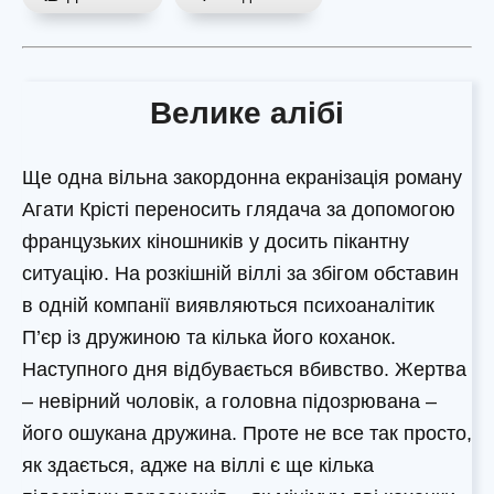
Велике алібі
Ще одна вільна закордонна екранізація роману
Агати Крісті переносить глядача за допомогою
французьких кіношників у досить пікантну
ситуацію. На розкішній віллі за збігом обставин
в одній компанії виявляються психоаналітик
П’єр із дружиною та кілька його коханок.
Наступного дня відбувається вбивство. Жертва
– невірний чоловік, а головна підозрювана –
його ошукана дружина. Проте не все так просто,
як здається, адже на віллі є ще кілька