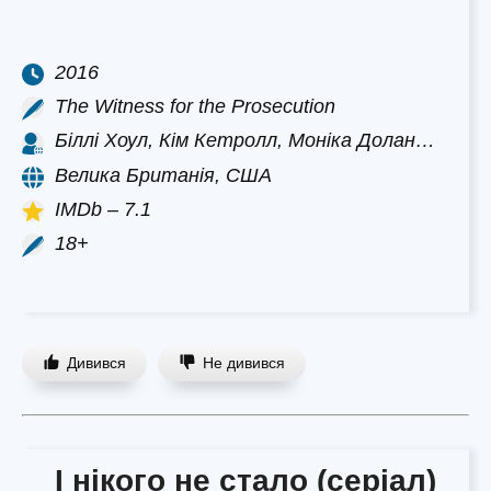
2016
The Witness for the Prosecution
Біллі Хоул, Кім Кетролл, Моніка Долан…
Велика Британія, США
IMDb – 7.1
18+
Дивився
Не дивився
І нікого не стало (серіал)