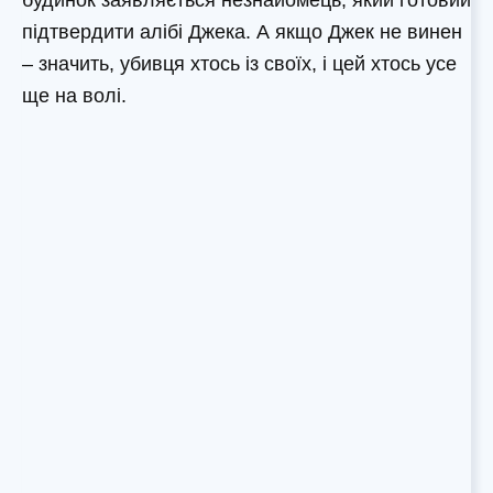
будинок заявляється незнайомець, який готовий
підтвердити алібі Джека. А якщо Джек не винен
– значить, убивця хтось із своїх, і цей хтось усе
ще на волі.