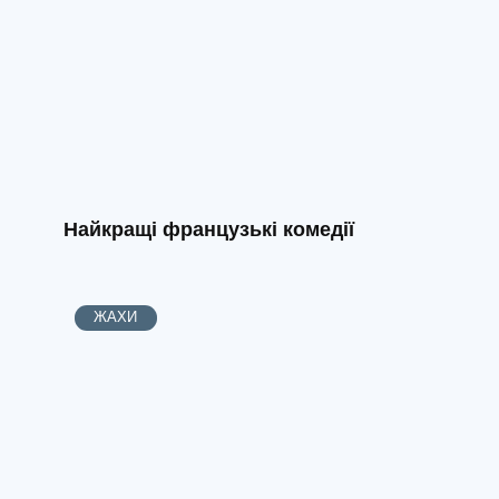
Найкращі французькі комедії
ЖАХИ