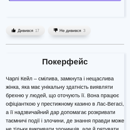
Дивився
Не дивився
17
3
Покерфейс
Чарлі Кейл – смілива, замкнута і нещаслива
жінка, яка має унікальну здатність виявляти
брехню у людей, що оточують її. Вона працює
офіціанткою у престижному казино в Лас-Вегасі,
а її надзвичайний дар допомагає розкривати
таємничі події і злочини, де знання правди може
не тільки викривати злочинців, але й рятувати