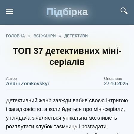
Підбірка
ГОЛОВНА
»
ВСІ ЖАНРИ
»
ДЕТЕКТИВИ
ТОП 37 детективних міні-
серіалів
Автор
Оновлено
Andrii Zomkovskyi
27.10.2025
Детективний жанр завжди вабив своєю інтригою
і загадковістю, а коли йдеться про міні-серіали,
у глядача з’являється унікальна можливість
розплутати клубок таємниць і розгадати