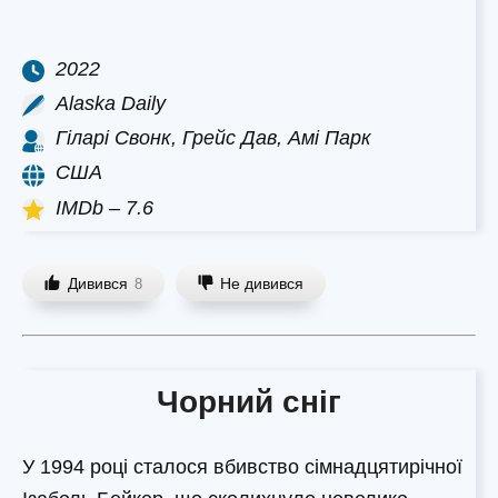
2022
Alaska Daily
Гіларі Свонк, Грейс Дав, Амі Парк
США
IMDb – 7.6
Дивився
Не дивився
8
Чорний сніг
У 1994 році сталося вбивство сімнадцятирічної