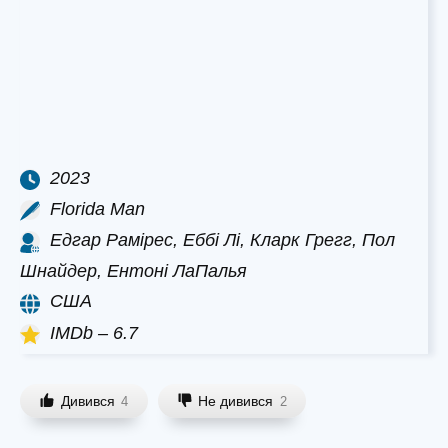
2023
Florida Man
Едгар Рамірес, Еббі Лі, Кларк Грегг, Пол
Шнайдер, Ентоні ЛаПалья
США
IMDb – 6.7
Дивився
Не дивився
4
2