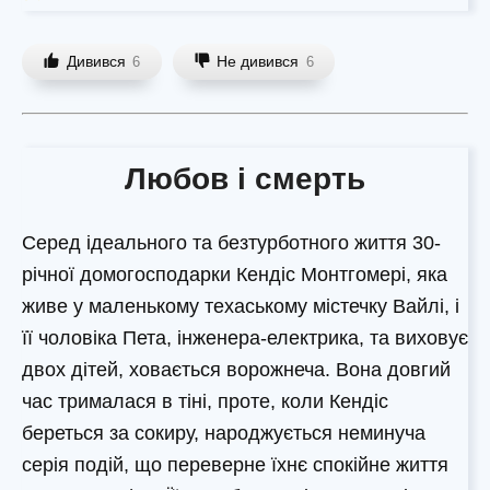
Дивився
Не дивився
6
6
Любов і смерть
Серед ідеального та безтурботного життя 30-
річної домогосподарки Кендіс Монтгомері, яка
живе у маленькому техаському містечку Вайлі, і
її чоловіка Пета, інженера-електрика, та виховує
двох дітей, ховається ворожнеча. Вона довгий
час трималася в тіні, проте, коли Кендіс
береться за сокиру, народжується неминуча
серія подій, що переверне їхнє спокійне життя