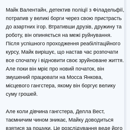
Майк Валентайн, детектив поліції з Філадельфії,
потрапив у великі борги через свою пристрасть
до азартних ігор. Втративши друзів, дружину та
роботу, він опиняється на межі руйнування.
Після успішного проходження реабілітаційного
курсу, Майк вирішує, що настав час розпочати
все спочатку і відновити своє зруйноване життя.
Але поки він мріє про новий початок, він
змушений працювати на Мосса Янкова,
місцевого гангстера, якому він боргує велику
суму грошей.
Але коли дівчина гангстера, Делла Вест,
таємничим чином зникає, Майку доводиться
взятися за пошуки. Це розслідування веде його