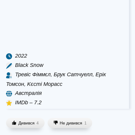
2022
Black Snow
Тревіс Фіммєл, Брук Сатчуелл, Epік
Toмcoн, Kєcті Mopacc
Австралія
IMDb – 7.2
Дивився
Не дивився
4
1