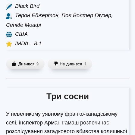
Black Bird
Терон Еджертон, Пол Волтер Гаузер,
Сепіде Моафі
США
IMDb – 8.1
Дивився
Не дивився
9
1
Три сосни
У невеликому уявному франко-канадському
селі, інспектор Арман Гамаш розпочинає
розслідування загадкового вбивства колишньої