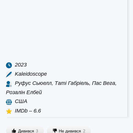
2023
Kaleidoscope
Руфус Сьюелл, Таті Габріель, Пас Вега,
Розалін Елбей
США
IMDb – 6.6
Дивився
Не дивився
3
2