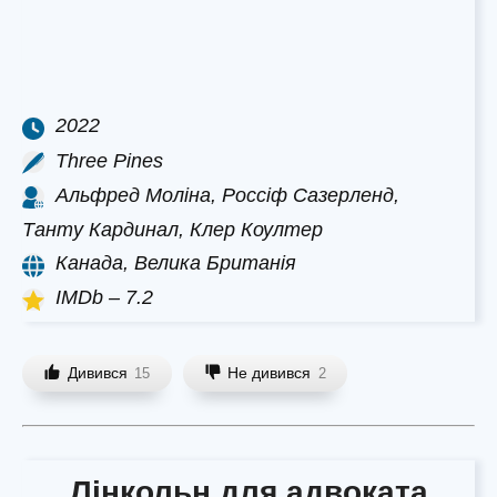
2022
Three Pines
Альфред Моліна, Россіф Сазерленд,
Танту Кардинал, Клер Коултер
Канада, Велика Британія
IMDb – 7.2
Дивився
Не дивився
15
2
Лінкольн для адвоката