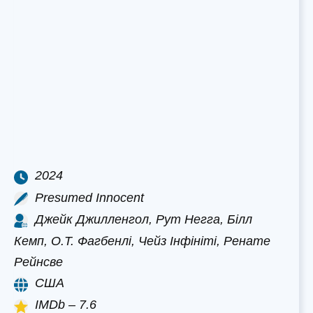
2024
Presumed Innocent
Джейк Джилленгол, Рут Негга, Білл
Кемп, О.Т. Фагбенлі, Чейз Інфініті, Ренате
Рейнсве
США
IMDb – 7.6