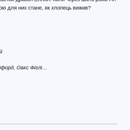
ою для них стане, як хлопець вижив?
и
дфорд, Оакс Фіглі…