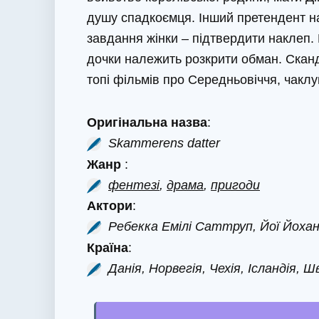
душу спадкоємця. Інший претендент на
завдання жінки – підтвердити наклеп. 
дочки належить розкрити обман. Скан
топі фільмів про Середньовіччя, чаклун
Оригінальна назва
:
Skammerens datter
Жанр
:
фентезі
,
драма
,
пригоди
Актори
:
Ребекка Емілі Саттруп, Йої Йох
Країна
:
Данія, Норвегія, Чехія, Ісландія, Ш