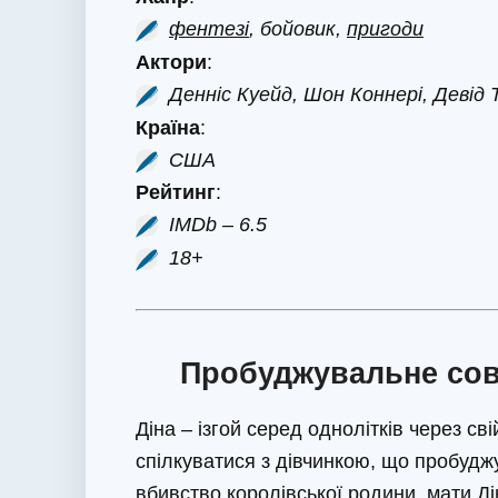
фентезі
, бойовик,
пригоди
Актори
:
Денніс Куейд, Шон Коннері, Девід
Країна
:
США
Рейтинг
:
IMDb – 6.5
18+
Пробуджувальне совіс
Діна – ізгой серед однолітків через св
спілкуватися з дівчинкою, що пробуджу
вбивство королівської родини, мати Д