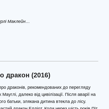
ирлі Маклейн…
го дракон (2016)
 про драконів, рекомендованих до перегляду
к Мауглі, далеко від цивілізації. Після аварії на
го батьки, злякана дитина втекла до лісу.
астий дракон Елліот. Коли через шість років Піт