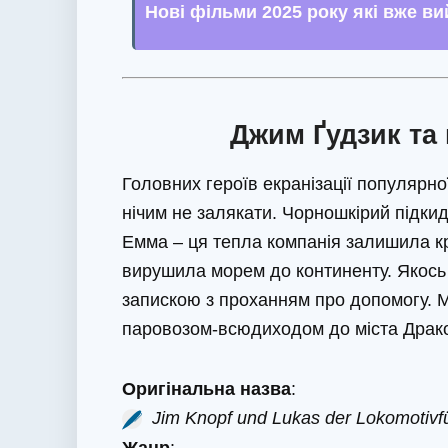
Нові фільми 2025 року які вже в
Джим Ґудзик та 
Головних героїв екранізації популярно
нічим не залякати. Чорношкірий підки
Емма – ця тепла компанія залишила кр
вирушила морем до континенту. Якось
запискою з проханням про допомогу. 
паровозом-всюдиходом до міста Дракон
Оригінальна назва
:
Jim Knopf und Lukas der Lokomotivf
Жанр
: