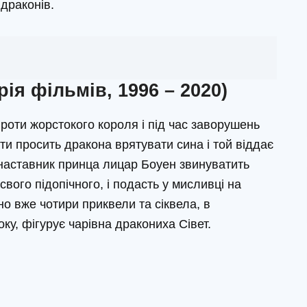
драконів.
ія фільмів, 1996 – 2020)
проти жорстокого короля і під час заворушень
ти просить дракона врятувати сина і той віддає
 наставник принца лицар Боуен звинуватить
свого підопічного, і подасть у мисливці на
 вже чотири приквели та сіквела, в
оку, фігурує чарівна дракониха Сівет.