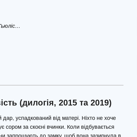
 Тьюліс…
ть (дилогія, 2015 та 2019)
ій дар, успадкований від матері. Ніхто не хоче
є сором за скоєні вчинки. Коли відбувається
іни запрошують до замку, щоб вона зазирнула в