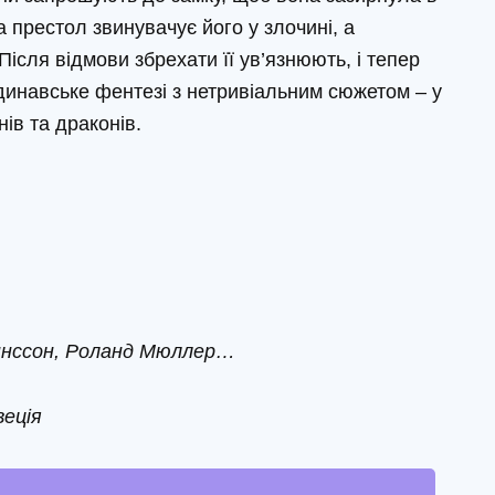
 престол звинувачує його у злочині, а
Після відмови збрехати її ув’язнюють, і тепер
динавське фентезі з нетривіальним сюжетом – у
ів та драконів.
аннссон, Роланд Мюллер…
веція