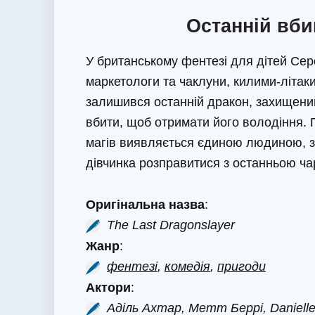
Останній вби
У британському фентезі для дітей Сер
маркетологи та чаклуни, килими-літаки 
залишився останній дракон, захищени
вбити, щоб отримати його володіння. 
магів виявляється єдиною людиною, зд
дівчинка розправитися з останньою ча
Оригінальна назва
:
The Last Dragonslayer
Жанр
:
фентезі
,
комедія
,
пригоди
Актори
:
Аділь Ахтар, Метт Беррі, Danielle