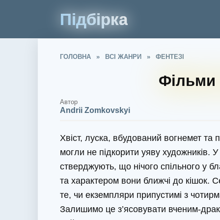
Підбірка
ГОЛОВНА
»
ВСІ ЖАНРИ
»
ФЕНТЕЗІ
Фільми 
Автор
Andrii Zomkovskyi
Хвіст, луска, вбудований вогнемет та п
могли не підкорити уяву художників. У
стверджують, що нічого спільного у бл
та характером вони ближчі до кішок. 
те, чи екземпляри припустимі з чотирм
Залишимо це з’ясовувати вченим-драк