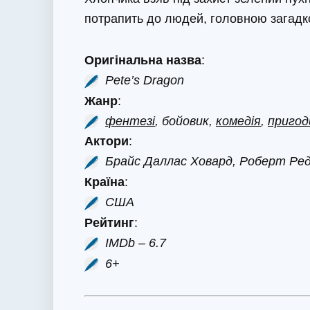
потрапить до людей, головною загадк
Оригінальна назва
:
Pete’s Dragon
Жанр
:
фентезі
, бойовик,
комедія
,
пригод
Актори
:
Брайс Даллас Ховард, Роберт Ре
Країна
:
США
Рейтинг
:
IMDb – 6.7
6+