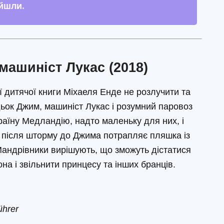
ийшли
.
машиніст Лукас (2018)
ї дитячої книги Міхаеля Енде не розлучити та
дьок Джим, машиніст Лукас і розумний паровоз
аїну Медландію, надто маленьку для них, і
 після шторму до Джима потрапляє пляшка із
Мандрівники вирішують, що зможуть дістатися
а і звільнити принцесу та інших бранців.
ührer