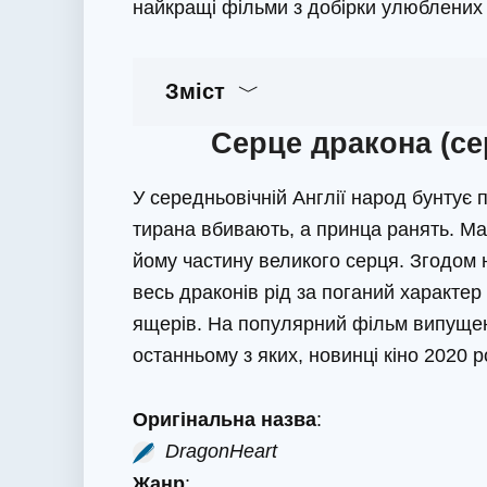
найкращі фільми з добірки улюблених 
Зміст
Серце дракона (сер
У середньовічній Англії народ бунтує 
тирана вбивають, а принца ранять. Ма
йому частину великого серця. Згодом
весь драконів рід за поганий характер 
ящерів. На популярний фільм випущено
останньому з яких, новинці кіно 2020 р
Оригінальна назва
:
DragonHeart
Жанр
: