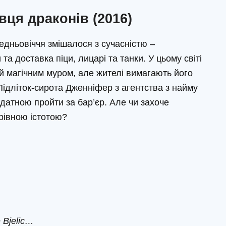
вця драконів (2016)
едньовіччя змішалося з сучасністю –
та доставка піци, лицарі та танки. У цьому світі
й магічним муром, але жителі вимагають його
Підліток-сирота Дженніфер з агентства з найму
атною пройти за бар’єр. Але чи захоче
рівною істотою?
 Bjelic…