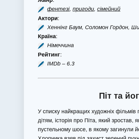
фентезі
,
пригоди
,
сімейний
Актори
:
Хеннінг Баум, Соломон Гордон, Ш
Країна
:
Німеччина
Рейтинг
:
IMDb – 6.3
Піт та йо
У списку найкращих художніх фільмів
дітям, історія про Піта, який зростав, я
пустельному шосе, в якому загинули йо
Хлопчика взяв під захист зелений пухн