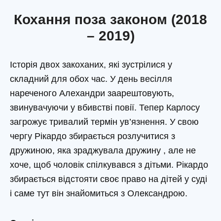
Кохання поза законом (2018
– 2019)
Історія двох закоханих, які зустрілися у
складний для обох час. У день весілля
нареченого Алехандри заарештовують,
звинувачуючи у вбивстві повії. Тепер Карлосу
загрожує тривалий термін ув’язнення. У свою
чергу Рікардо збирається розлучитися з
дружиною, яка зраджувала дружину , але не
хоче, щоб чоловік спілкувався з дітьми. Рікардо
збирається відстояти своє право на дітей у суді
і саме тут він знайомиться з Олександрою.