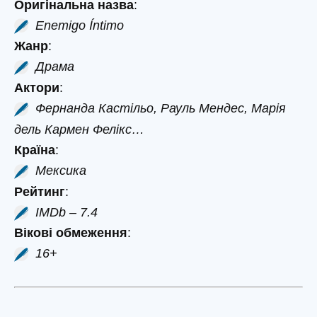
Оригінальна назва
:
Enemigo Íntimo
Жанр
:
Драма
Актори
:
Фернанда Кастільо, Рауль Мендес, Марія
дель Кармен Фелікс…
Країна
:
Мексика
Рейтинг
:
IMDb – 7.4
Вікові обмеження
:
16+