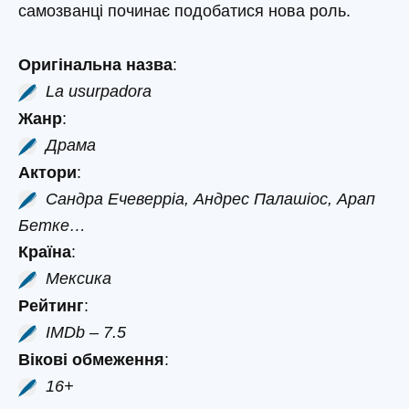
самозванці починає подобатися нова роль.
Оригінальна назва
:
La usurpadora
Жанр
:
Драма
Актори
:
Сандра Ечеверріа, Андрес Палашіос, Арап
Бетке…
Країна
:
Мексика
Рейтинг
:
IMDb – 7.5
Вікові обмеження
:
16+