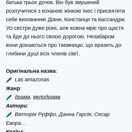
батька трьох дочок. Він був змушений
розлучитися з коханою жінкою Інес і присвятити
себе вихованню Діани, Констанци та Кассандри.
Усі сестри дуже різні, але кожна мріє про щастя
та йде до нього своєю дорогою. Незабаром
вони дізнаються про таємницю, що вразить до
глибини душі всіх членів сім’ї.
Оригінальна назва
:
Las amazonas
Жанр
:
драма
,
мелодрама
Актори
:
Вікторія Руффо, Данна Гарсія, Сесар
Евора…
Країна
: