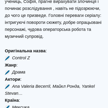
учениць, Софія, прагне вирахувати злочинця і
починає розслідування , навіть не підозрюючи,
до чого це призведе. Головні переваги серіалу:
інтригуючі повороти сюжету, добре опрацьовані
персонажі, чудова операторська робота та
музичний супровід.
Оригінальна назва
:
Control Z
Жанр
:
Драма
Актори
:
Ana Valeria Becerril, Майкл Ронда, Yankel
Stevan…
Країна
:
Мексика