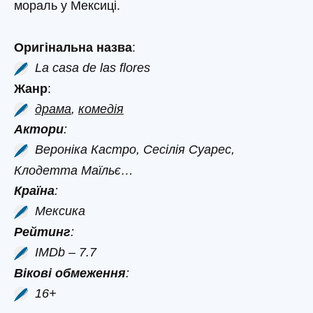
мораль у Мексиці.
Оригінальна назва
:
La casa de las flores
Жанр
:
драма
,
комедія
Актори
:
Вероніка Кастро, Сесілія Суарес,
Клодетта Маїльє…
Країна
:
Мексика
Рейтинг
:
IMDb – 7.7
Вікові обмеження
:
16+