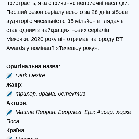
пристрасть, яка спричиняє неприємні наслідки.
Перший сезон серіалу всього за 28 днів зібрав
аудиторію чисельністю 35 мільйонів глядачів і
став одним з найкращих нових серіалів
Мексики. 2020 року він отримав нагороду BT
Awards у номінації «Телешоу року».
Оригінальна назва
:
Dark Desire
Жанр
:
трилер
,
драма
,
детектив
Актори
:
Майте Перроні Беорлегі, Ерік Айсер, Хорхе
Поса…
Країна
: