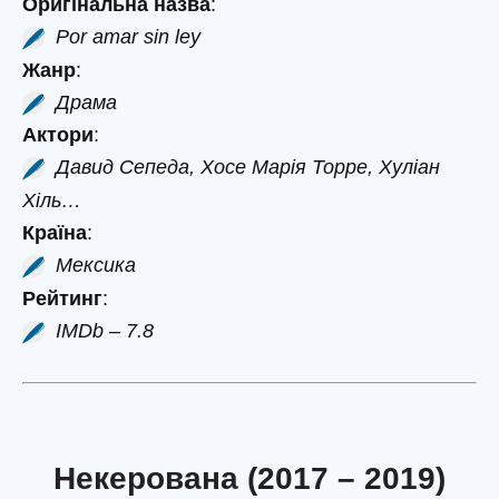
Оригінальна назва
:
Por amar sin ley
Жанр
:
Драма
Актори
:
Давид Сепеда, Хосе Марія Торре, Хуліан
Хіль…
Країна
:
Мексика
Рейтинг
:
IMDb – 7.8
Некерована (2017 – 2019)