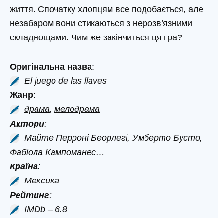
життя. Спочатку хлопцям все подобається, але
незабаром вони стикаються з нерозв’язними
складнощами. Чим же закінчиться ця гра?
Оригінальна назва
:
El juego de las llaves
Жанр
:
драма
,
мелодрама
Актори
:
Майте Перроні Беорлегі, Умберто Бусто,
Фабіола Кампоманес…
Країна
:
Мексика
Рейтинг
:
IMDb – 6.8