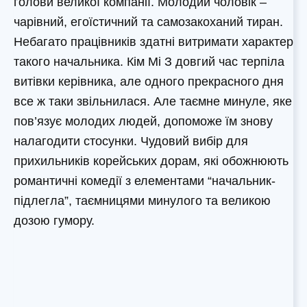
голови великої компанії. Молодий чоловік –
чарівний, егоїстичний та самозакоханий тиран.
Небагато працівників здатні витримати характер
такого начальника. Кім Мі З довгий час терпіла
витівки керівника, але одного прекрасного дня
все ж таки звільнилася. Але таємне минуле, яке
пов’язує молодих людей, допоможе їм знову
налагодити стосунки. Чудовий вибір для
прихильників корейських дорам, які обожнюють
романтичні комедії з елементами “начальник-
підлегла”, таємницями минулого та великою
дозою гумору.