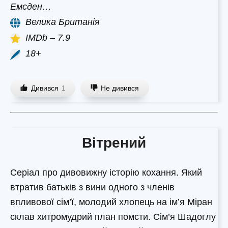
Емсден…
Велика Британія
IMDb – 7.9
18+
Дивився
Не дивився
1
Вітрений
Серіал про дивовижну історію кохання. Який
втратив батьків з вини одного з членів
впливової сім’ї, молодий хлопець на ім’я Міран
склав хитромудрий план помсти. Сім’я Шадоглу