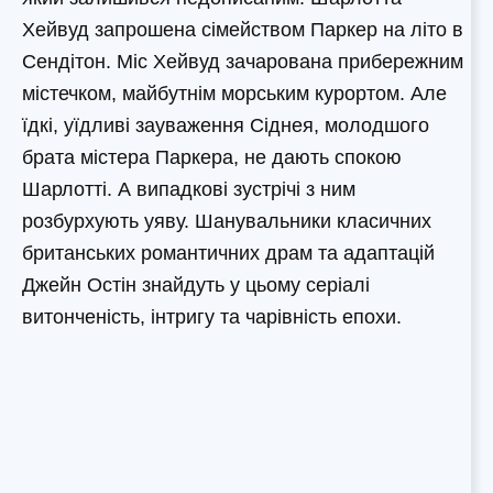
Хейвуд запрошена сімейством Паркер на літо в
Сендітон. Міс Хейвуд зачарована прибережним
містечком, майбутнім морським курортом. Але
їдкі, уїдливі зауваження Сіднея, молодшого
брата містера Паркера, не дають спокою
Шарлотті. А випадкові зустрічі з ним
розбурхують уяву. Шанувальники класичних
британських романтичних драм та адаптацій
Джейн Остін знайдуть у цьому серіалі
витонченість, інтригу та чарівність епохи.