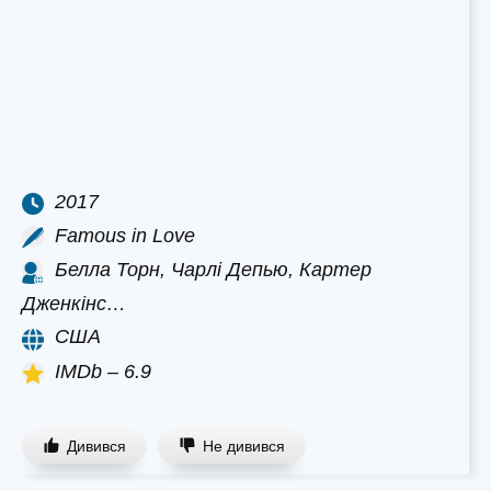
2017
Famous in Love
Белла Торн, Чарлі Депью, Картер
Дженкінс…
США
IMDb – 6.9
Дивився
Не дивився