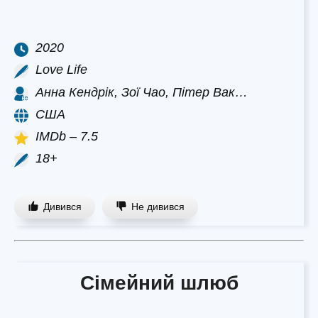
2020
Love Life
Анна Кендрік, Зої Чао, Пітер Вак…
США
IMDb – 7.5
18+
Дивився
Не дивився
Сімейний шлюб