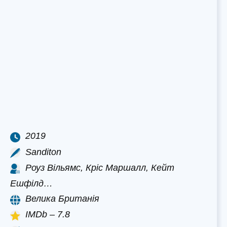
2019
Sanditon
Роуз Вільямс, Кріс Маршалл, Кейт
Ешфілд…
Велика Британія
IMDb – 7.8