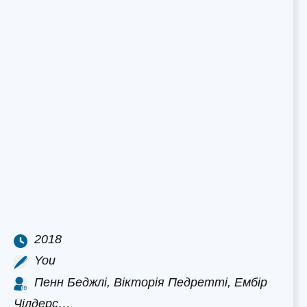
2018
You
Пенн Беджлі, Вікторія Педретті, Ембір
Чілдерс…