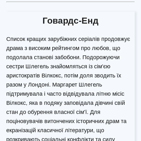
Говардс-Енд
Список кращих зарубіжних серіалів продовжує
драма з високим рейтингом про любов, що
подолала станові забобони. Подорожуючи
сестри Шлегель знайомляться із сім’єю
аристократів Вілкокс, потім доля зводить їх
разом у Лондоні. Маргарет Шлегель
підтримувала і часто відвідувала літню місіс
Вілкокс, яка в подяку заповідала дівчині свій
стан до обурення власної сім’ї. Для
поціновувачів витончених історичних драм та
екранізацій класичної літератури, що
розкривають соціальні конфлікти та силу