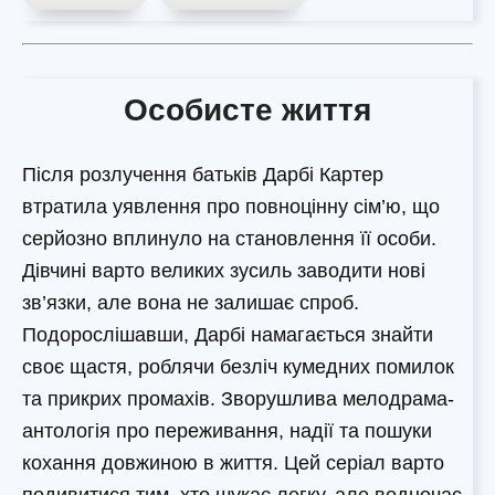
Особисте життя
Після розлучення батьків Дарбі Картер
втратила уявлення про повноцінну сім’ю, що
серйозно вплинуло на становлення її особи.
Дівчині варто великих зусиль заводити нові
зв’язки, але вона не залишає спроб.
Подорослішавши, Дарбі намагається знайти
своє щастя, роблячи безліч кумедних помилок
та прикрих промахів. Зворушлива мелодрама-
антологія про переживання, надії та пошуки
кохання довжиною в життя. Цей серіал варто
подивитися тим, хто шукає легку, але водночас