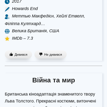
2017
Howards End
Меттью Макфедієн, Хейлі Етвелл,
Філіппа Култхард…
Велика Британія, США
IMDb – 7.3
Дивився
Не дивився
Війна та мир
Британська кіноадаптація знаменитого твору
Льва Толстого. Прекрасні костюми, витончені