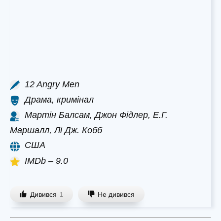
12 Angry Men
Драма, кримінал
Мартін Балсам, Джон Фідлер, Е.Г.
Маршалл, Лі Дж. Кобб
США
IMDb – 9.0
Дивився
Не дивився
1