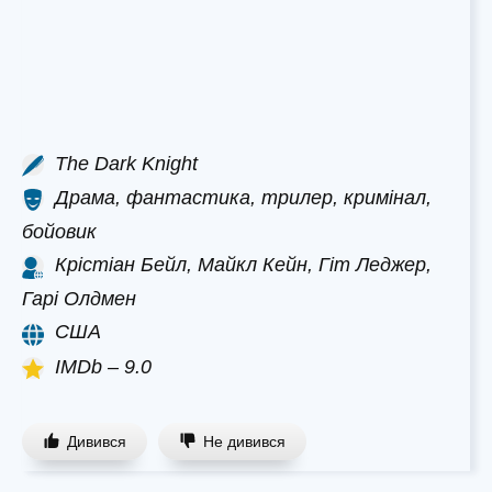
The Dark Knight
Драма, фантастика, трилер, кримінал,
бойовик
Крістіан Бейл, Майкл Кейн, Гіт Леджер,
Гарі Олдмен
США
IMDb – 9.0
Дивився
Не дивився