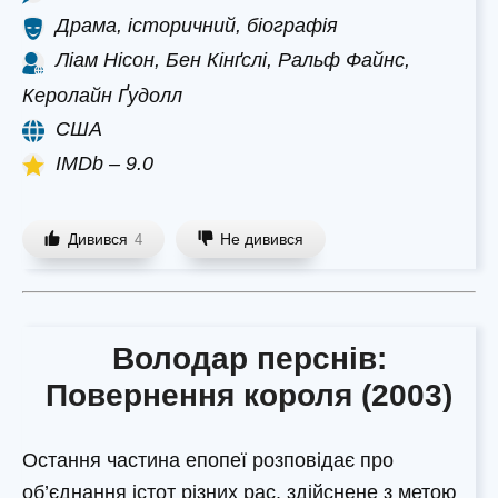
Драма, історичний, біографія
Ліам Нісон, Бен Кінґслі, Ральф Файнс,
Керолайн Ґудолл
США
IMDb – 9.0
Дивився
Не дивився
4
Володар перснів:
Повернення короля (2003)
Остання частина епопеї розповідає про
об’єднання істот різних рас, здійснене з метою