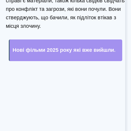
справі є матеріали, також кілька свідків свідчать
про конфлікт та загрози, які вони почули. Вони
стверджують, що бачили, як підліток втікав з
місця злочину.
Нові фільми 2025 року які вже вийшли
.