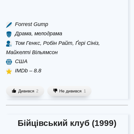
Forrest Gump
Драма, мелодрама
Том Генкс, Робін Райт, Ґері Сініз,
Майкелті Вільямсон
США
IMDb – 8.8
Дивився
Не дивився
2
1
Бійцівський клуб (1999)