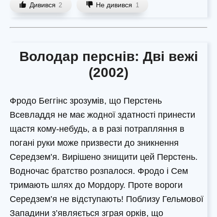
Дивився
Не дивився
2
1
Володар перснів: Дві вежі
(2002)
Фродо Беггінс зрозумів, що Перстень
Всевладдя не має жодної здатності принести
щастя кому-небудь, а в разі потрапляння в
погані руки може призвести до зникнення
Середзем’я. Вирішено знищити цей Перстень.
Водночас братство розпалося. Фродо і Сем
тримають шлях до Мордору. Проте вороги
Середзем’я не відступають! Поблизу Гельмової
Западини з’являється зграя орків, що