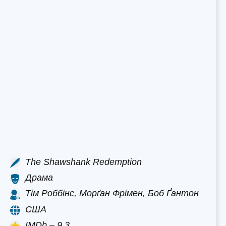
The Shawshank Redemption
Драма
Тім Роббінс, Морґан Фрімен, Боб Ґантон
США
IMDb – 9.3