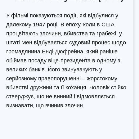
У фільмі показуються події, які відбулися у
далекому 1947 році. В епоху, коли в США
процвітають злочини, вбивства та грабежі, у
штаті Мен відбувається судовий процес щодо
громадянина Енді Дюфрейна, який раніше
обіймав посаду віце-президента в одному з
великих банків. Його звинувачують у
серйозному правопорушенні – жорстокому
вбивстві дружини та її коханця. Чоловік стійко
стверджує, що не винний і відмовляється
визнавати, що вчинив злочин.