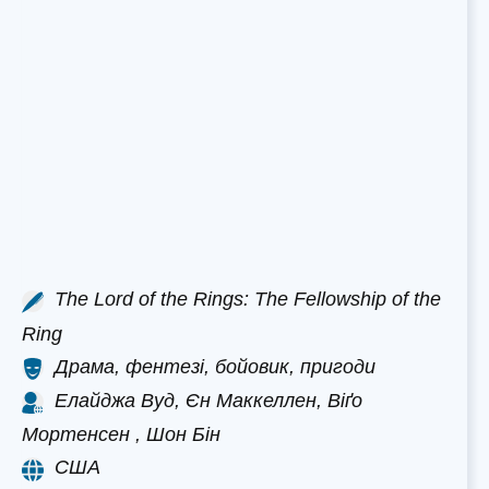
The Lord of the Rings: The Fellowship of the
Ring
Драма, фентезі, бойовик, пригоди
Елайджа Вуд, Єн Маккеллен, Віґо
Мортенсен , Шон Бін
США