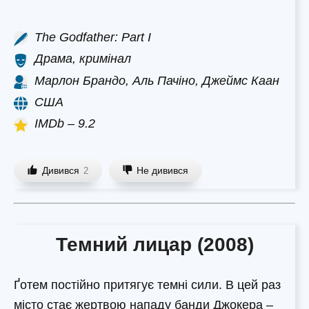
The Godfather: Part I
Драма, кримінал
Марлон Брандо, Аль Пачіно, Джеймс Каан
США
IMDb – 9.2
Дивився
Не дивився
2
Темний лицар (2008)
Ґотем постійно притягує темні сили. В цей раз
місто стає жертвою нападу банди Джокера –