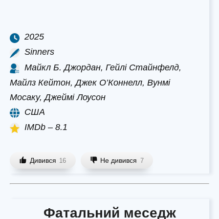
2025
Sinners
Майкл Б. Джордан, Гейлі Стайнфелд,
Майлз Кейтон, Джек О’Коннелл, Вунмі
Мосаку, Джеймі Лоусон
США
IMDb – 8.1
Дивився
Не дивився
16
7
Фатальний меседж