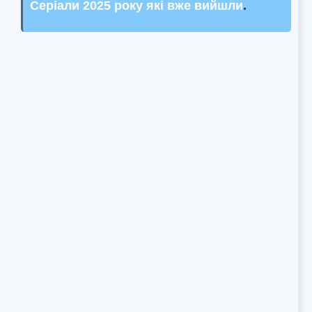
Серіали 2025 року які вже вийшли
.