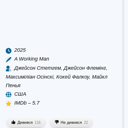
2025
A Working Man
Джейсон Стетгем, Джейсон Флемінг,
Максиміліан Осінскі, Кокей Фалкоу, Майкл
Пенья
США
IMDb – 5.7
Дивився
Не дивився
116
22