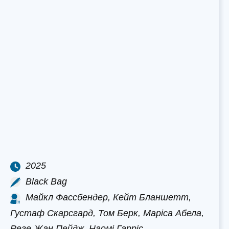
2025
Black Bag
Майкл Фассбендер, Кейт Бланшетт,
Густаф Скарсгард, Том Берк, Маріса Абела,
Реге-Жан Пейдж, Наомі Гарріс