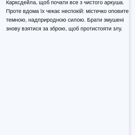
Карксдейла, щоб почати все з чистого аркуша.
Проте вдома їх чекає неспокій: містечко оповите
темною, надприродною силою. Брати змушені
знову взятися за зброю, щоб протистояти злу.