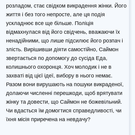
розладом, стає свідком викрадення жінки. Його
життя і без того непросте, але ця подія
ускладнює все ще більше. Поліція
відмахнулася від його свідчень, вважаючи їх
ненадійними, що лише підсилює його розпач і
злість. Вирішивши діяти самостійно, Саймон
звертається по допомогу до сусіда Еда,
колишнього охоронця. Хоч молодик і не в
захваті від цієї ідеї, вибору в нього немає.
Разом вони вирушають на пошуки викраденої,
долаючи численні перешкоди, щоб врятувати
жінку та довести, що Саймон не божевільний.
Чи вдасться їм домогтися справедливості, чи
їхня місія приречена на невдачу?