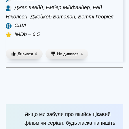
Джек Квейд, Ембер Мідфандер, Рей
Ніколсон, Джейкоб Баталон, Бетті Гебріел
США
IMDb – 6.5
Дивився
Не дивився
4
4
Якщо ми забули про якийсь цікавий
фільм чи серіал, будь ласка напишіть