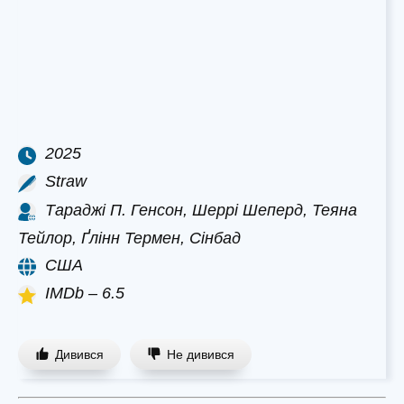
2025
Straw
Тараджі П. Генсон, Шеррі Шеперд, Теяна
Тейлор, Ґлінн Термен, Сінбад
США
IMDb – 6.5
Дивився
Не дивився