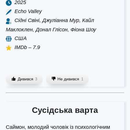
2025
Echo Valley
Сідні Свіні, Джуліанна Мур, Кайл
Маклоклен, Донал Глісон, Фіона Шоу
США
IMDb – 7.9
Дивився
Не дивився
3
1
Сусідська варта
Саймон, молодий чоловік із психологічним