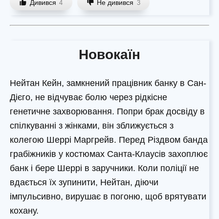
Дивився
Не дивився
4
3
Новокаїн
Нейтан Кейн, замкнений працівник банку в Сан-
Дієго, не відчуває болю через рідкісне
генетичне захворювання. Попри брак досвіду в
спілкуванні з жінками, він зближується з
колегою Шеррі Маргрейв. Перед Різдвом банда
грабіжників у костюмах Санта-Клаусів захоплює
банк і бере Шеррі в заручники. Коли поліції не
вдається їх зупинити, Нейтан, діючи
імпульсивно, вирушає в погоню, щоб врятувати
кохану.