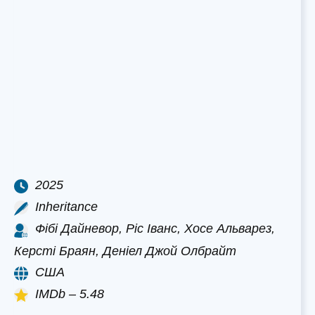
2025
Inheritance
Фібі Дайневор, Ріс Іванс, Хосе Альварез,
Керсті Браян, Деніел Джой Олбрайт
США
IMDb – 5.48