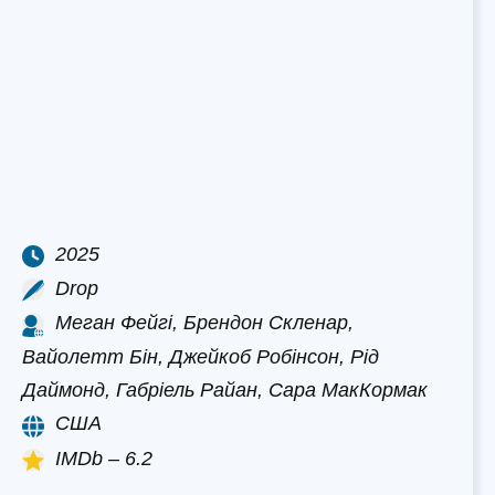
2025
Drop
Меган Фейгі, Брендон Скленар,
Вайолетт Бін, Джейкоб Робінсон, Рід
Даймонд, Габріель Райан, Сара МакКормак
США
IMDb – 6.2