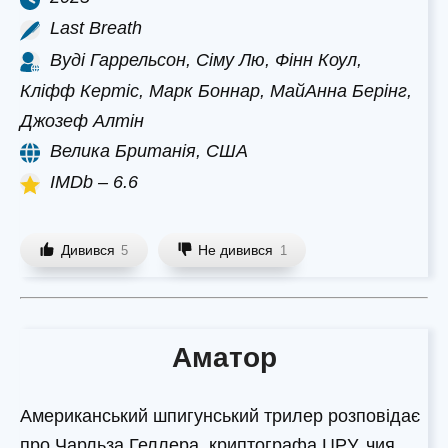
Last Breath
Вуді Гаррельсон, Сіму Лю, Фінн Коул,
Кліфф Кертіс, Марк Боннар, МайАнна Берінг,
Джозеф Алтін
Велика Британія, США
IMDb – 6.6
Дивився
Не дивився
5
1
Аматор
Американський шпигунський трилер розповідає
про Чарльза Геллера, криптографа ЦРУ, чия