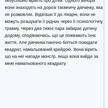
безуспішно мріють про дітей. Одного вечора
вони знаходять на дорозі таємничу дівчинку, яка
не розмовляє. Відвізши її до лікарні, вони не
можуть розшукати її рідних через її психологічну
травму. Через два тижні пара забирає дитину
додому, сподіваючись, що це пожвавить їхнє
життя. Але дівчинка панічно боїться покидати
квадрат, намальований крейдою. Вона вірить
що на неї нападе монстр, якщо вона вийде за
межі намальованого квадрату.