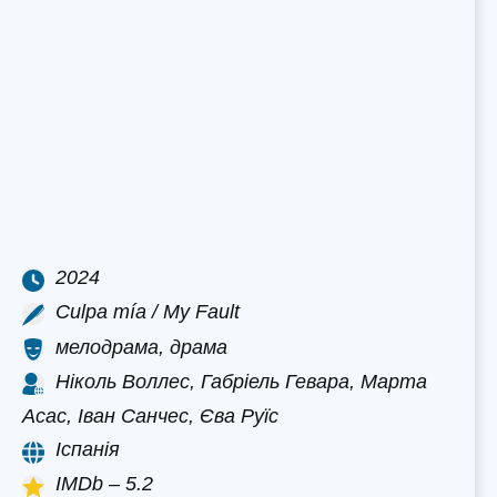
2024
Culpa mía / My Fault
мелодрама, драма
Ніколь Воллес, Габріель Гевара, Марта
Асас, Іван Санчес, Єва Руїс
Іспанія
IMDb – 5.2