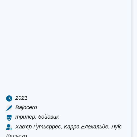
2021
Bajocero
трилер, бойовик
Хав’єр Ґутьєррес, Карра Елехальде, Луїс
Кальєхо