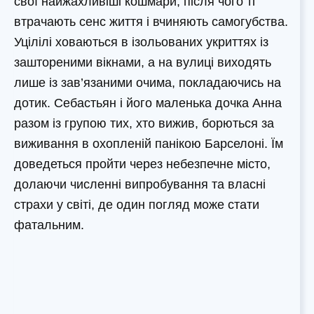
свої найжахливіші кошмари, після чого ті
втрачають сенс життя і вчиняють самогубства.
Уцілілі ховаються в ізольованих укриттях із
заштореними вікнами, а на вулиці виходять
лише із зав’язаними очима, покладаючись на
дотик. Себастьян і його маленька дочка Анна
разом із групою тих, хто вижив, борються за
виживання в охопленій панікою Барселоні. Їм
доведеться пройти через небезпечне місто,
долаючи численні випробування та власні
страхи у світі, де один погляд може стати
фатальним.