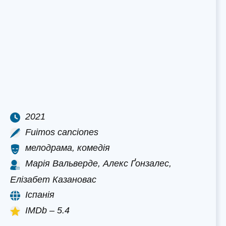
2021
Fuimos canciones
мелодрама, комедія
Марія Вальверде, Алекс Ґонзалес,
Елізабет Казановас
Іспанія
IMDb – 5.4