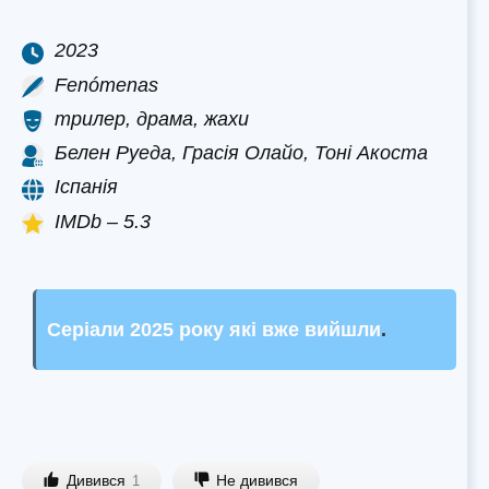
2023
Fenómenas
трилер, драма, жахи
Белен Руеда, Грасія Олайо, Тоні Акоста
Іспанія
IMDb – 5.3
Серіали 2025 року які вже вийшли
.
Дивився
Не дивився
1