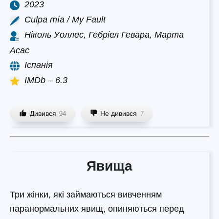
2023
Culpa mía / My Fault
Ніколь Уоллес, Гебріел Гевара, Марта
Асас
Іспанія
IMDb – 6.3
Дивився
Не дивився
94
7
Явища
Три жінки, які займаються вивченням
паранормальних явищ, опиняються перед