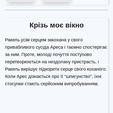
Крізь моє вікно
Ракель усім серцем закохана у свого
привабливого сусіда Ареса і таємно спостерігає
за ним. Проте, молоді почуття поступово
перетворюються на нездолану пристрасть, і
Ракель вирішує підкорити серце свого коханого.
Коли Арес дізнається про її “шпигунство”, їхні
стосунки стають серйозним випробуванням.