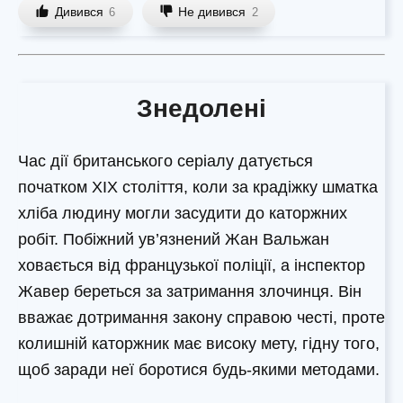
Дивився
Не дивився
6
2
Знедолені
Час дії британського серіалу датується
початком XIX століття, коли за крадіжку шматка
хліба людину могли засудити до каторжних
робіт. Побіжний ув’язнений Жан Вальжан
ховається від французької поліції, а інспектор
Жавер береться за затримання злочинця. Він
вважає дотримання закону справою честі, проте
колишній каторжник має високу мету, гідну того,
щоб заради неї боротися будь-якими методами.