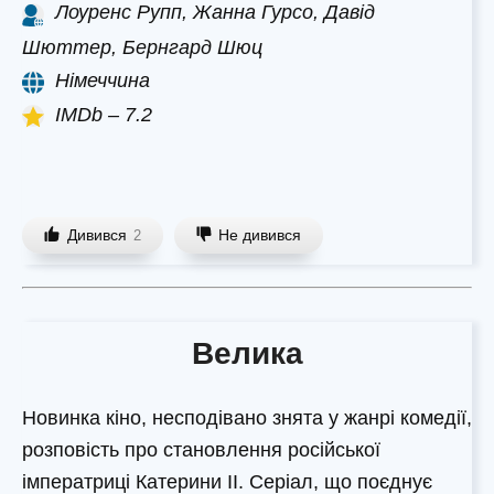
Лоуренс Рупп, Жанна Гурсо, Давід
Шюттер, Бернгард Шюц
Німеччина
IMDb – 7.2
Дивився
Не дивився
2
Велика
Новинка кіно, несподівано знята у жанрі комедії,
розповість про становлення російської
імператриці Катерини II. Серіал, що поєднує