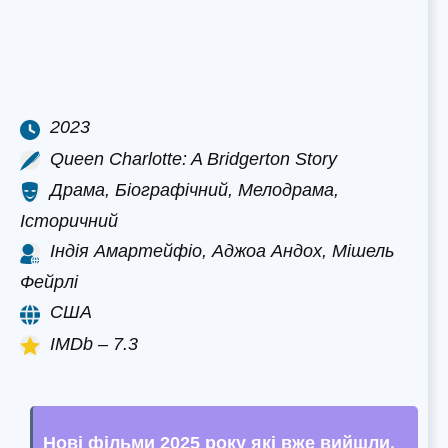
2023
Queen Charlotte: A Bridgerton Story
Драма, Біографічний, Мелодрама,
Історичний
Індія Амартейфіо, Аджоа Андох, Мішель
Фейрлі
США
IMDb – 7.3
Нові фільми 2025 року які вже вийшли
.