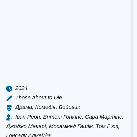
2024
Those About to Die
Драма, Комедія, Бойовик
Іван Реон, Ентоні Гопкінс, Сара Мартінс,
Джоджо Макарі, Мохаммед Гашім, Том Г’юз,
Гонсалу Алмейда