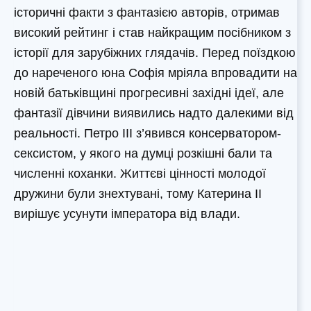
історичні факти з фантазією авторів, отримав
високий рейтинг і став найкращим посібником з
історії для зарубіжних глядачів. Перед поїздкою
до нареченого юна Софія мріяла впровадити на
новій батьківщині прогресивні західні ідеї, але
фантазії дівчини виявились надто далекими від
реальності. Петро III з’явився консерватором-
сексистом, у якого на думці розкішні бали та
численні коханки. Життєві цінності молодої
дружини були знехтувані, тому Катерина II
вирішує усунути імператора від влади.