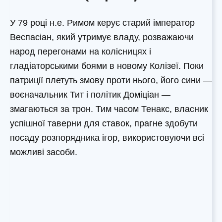
У 79 році н.е. Римом керує старий імператор
Веспасіан, який утримує владу, розважаючи
народ перегонами на колісницях і
гладіаторськими боями в новому Колізеї. Поки
патриції плетуть змову проти нього, його сини —
воєначальник Тит і політик Доміціан —
змагаються за трон. Тим часом Тенакс, власник
успішної таверни для ставок, прагне здобути
посаду розпорядника ігор, використовуючи всі
можливі засоби.