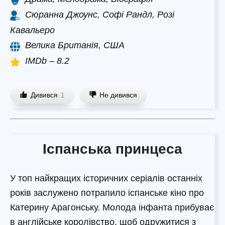
Сюранна Джоунс, Софі Рандл, Розі
Кавальеро
Велика Британія, США
IMDb – 8.2
Дивився
Не дивився
1
Іспанська принцеса
У топ найкращих історичних серіалів останніх
років заслужено потрапило іспанське кіно про
Катерину Арагонську. Молода інфанта прибуває
в англійське королівство, щоб одружитися з