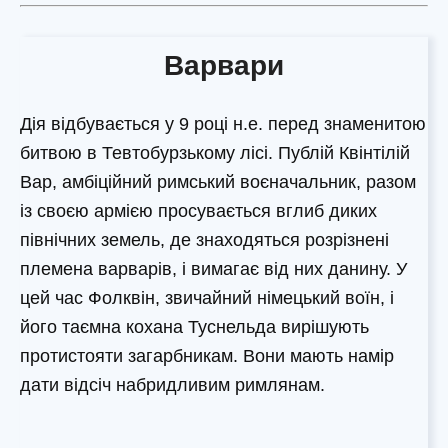
Варвари
Дія відбувається у 9 році н.е. перед знаменитою
битвою в Тевтобурзькому лісі. Публій Квінтілій
Вар, амбіційний римський воєначальник, разом
із своєю армією просувається вглиб диких
північних земель, де знаходяться розрізнені
племена варварів, і вимагає від них данину. У
цей час Фолквін, звичайний німецький воїн, і
його таємна кохана Туснельда вирішують
протистояти загарбникам. Вони мають намір
дати відсіч набридливим римлянам.