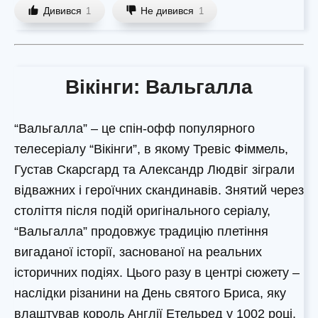
Дивився
Не дивився
1
1
Вікінги: Вальгалла
“Вальгалла” – це спін-офф популярного
телесеріалу “Вікінги”, в якому Тревіс Фіммель,
Густав Скарсгард та Александр Людвіг зіграли
відважних і героїчних скандинавів. Знятий через
століття після подій оригінального серіалу,
“Вальгалла” продовжує традицію плетіння
вигаданої історії, заснованої на реальних
історичних подіях. Цього разу в центрі сюжету –
наслідки різанини на День святого Бриса, яку
влаштував король Англії Етельред у 1002 році.