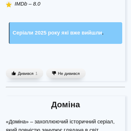
IMDb – 8.0
Серіали 2025 року які вже вийшли
.
Дивився
Не дивився
1
Доміна
«Доміна» – захоплюючий історичний серіал,
який повністю занурює глядача в світ