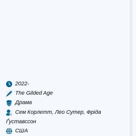
2022-
The Gilded Age
Драма
Сем Корлетт, Лео Сутер, Фріда
Ґуставссон
США