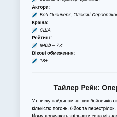
Актори
:
Боб Оденкерк, Олексій Серебряков
Країна
:
США
Рейтинг
:
IMDb – 7.4
Вікові обмеження
:
18+
Тайлер Рейк: Опер
У списку найдинамічніших бойовиків ос
кількістю погонь, бійок та перестрілок
Йому доручають звільнити сина міжна