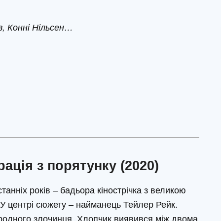
, Конні Нільсен…
ація з порятунку (2020)
танніх років – бадьора кінострічка з великою
. У центрі сюжету – найманець Тейлер Рейк.
родного злочинця. Хлопчик виявився між двома