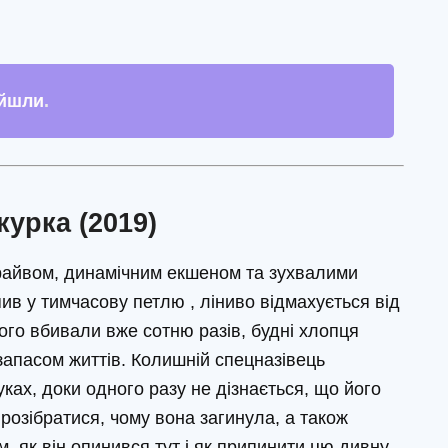
ийшли
.
курка (2019)
райвом, динамічним екшеном та зухвалими
пив у тимчасову петлю , ліниво відмахується від
Його вбивали вже сотню разів, будні хлопця
 запасом життів. Колишній спецназівець
ках, доки одного разу не дізнається, що його
розібратися, чому вона загинула, а також
м, як він опинився тут і як припинити цю дивну