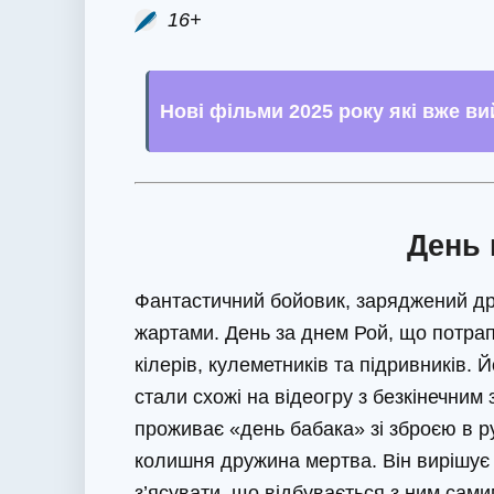
16+
Нові фільми 2025 року які вже в
День 
Фантастичний бойовик, заряджений д
жартами. День за днем ​​Рой, що потра
кілерів, кулеметників та підривників. 
стали схожі на відеогру з безкінечним
проживає «день бабака» зі зброєю в ру
колишня дружина мертва. Він вирішує 
з’ясувати, що відбувається з ним сами