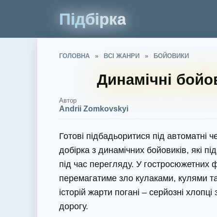
Підбірка
ГОЛОВНА
»
ВСІ ЖАНРИ
»
БОЙОВИКИ
Динамічні бойо
Автор
Andrii Zomkovskyi
Готові підбадьоритися під автоматні че
добірка з динамічних бойовиків, які пі
під час перегляду. У гостросюжетних 
перемагатиме зло кулаками, кулями т
історій жарти погані – серйозні хлопц
дорогу.