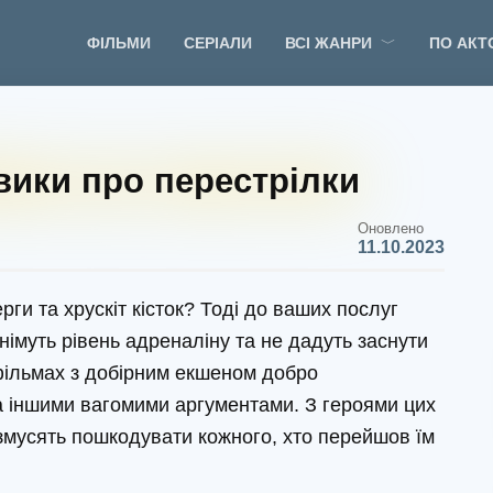
ФІЛЬМИ
СЕРІАЛИ
ВСІ ЖАНРИ
ПО АКТ
вики про перестрілки
Оновлено
11.10.2023
рги та хрускіт кісток? Тоді до ваших послуг
днімуть рівень адреналіну та не дадуть заснути
фільмах з добірним екшеном добро
а іншими вагомими аргументами. З героями цих
і змусять пошкодувати кожного, хто перейшов їм