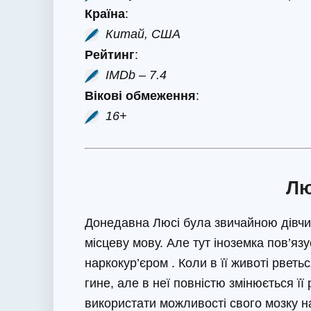
Країна
:
Китай, США
Рейтинг
:
IMDb – 7.4
Вікові обмеження
:
16+
Лю
Донедавна Люсі була звичайною дівчин
місцеву мову. Але тут іноземка пов’язу
наркокур’єром . Коли в її животі рвет
гине, але в неї повністю змінюється її
використати можливості свого мозку н