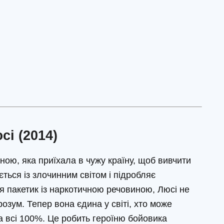
сі (2014)
ою, яка приїхала в чужу країну, щоб вивчити
ється із злочинним світом і підробляє
ься пакетик із наркотичною речовиною, Люсі не
 розум. Тепер вона єдина у світі, хто може
а всі 100%. Це робить героїню бойовика