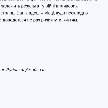
 залежить результат у війні впливових
 столиці Бангладеш – місці, куди нескладно
ю доведеться не раз ризикнути життям.
ні, Рудракш Джайсвал…