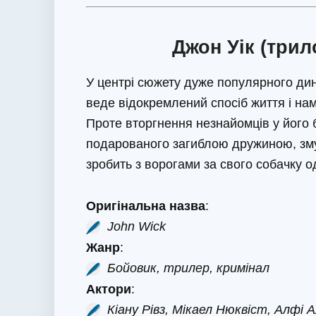
Джон Уік (трило
У центрі сюжету дуже популярного дин
веде відокремлений спосіб життя і на
Проте вторгнення незнайомців у його 
подарованого загиблою дружиною, зму
зробить з ворогами за свого собачку од
Оригінальна назва
:
John Wick
Жанр
:
Бойовик, трилер, кримінал
Актори
:
Кіану Рівз, Мікаел Нюквіст, Алфі