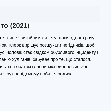
то (2021)
тч живе звичайним життям, поки одного разу
нок. Клерк вирішує розшукати негідників, щоб
усі чоловік стає свідком обурливого інциденту і
панію хуліганів, забуває про те, що сталося.
яється братом голови місцевої російської
ти з рук невідомому побиття родича.