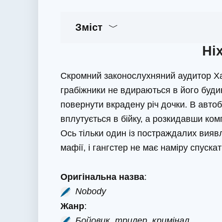
Зміст
Ніх
Скромний законослухняний аудитор Ха
грабіжники не вдираються в його буди
повернути вкрадену річ дочки. В автоб
вплутується в бійку, а розкидавши ком
Ось тільки один із постраждалих виявл
мафії, і гангстер не має наміру спуска
Оригінальна назва
:
Nobody
Жанр
:
Бойовик, трилер, кримінал