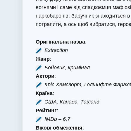
вогнями і саме від спадкоємця мафіозі
наркобаронів. Заручник знаходиться в
потрапити, а ось щоб вибратися, геро
Оригінальна назва
:
Extraction
Жанр
:
Бойовик, кримінал
Актори
:
Кріс Хемсворт, Голшифте Фараха
Країна
:
США, Канада, Таїланд
Рейтинг
:
IMDb – 6.7
Вікові обмеження
: