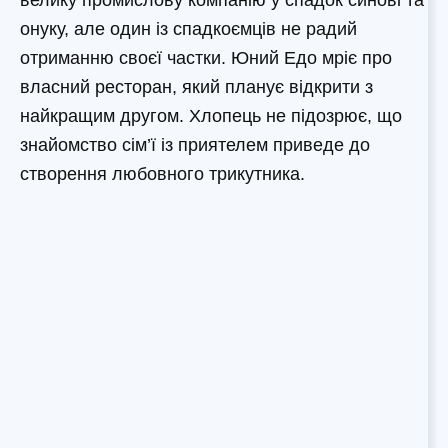
велику промислову компанію у спадок синові та
онуку, але один із спадкоємців не радий
отриманню своєї частки. Юний Едо мріє про
власний ресторан, який планує відкрити з
найкращим другом. Хлопець не підозрює, що
знайомство сім’ї із приятелем приведе до
створення любовного трикутника.