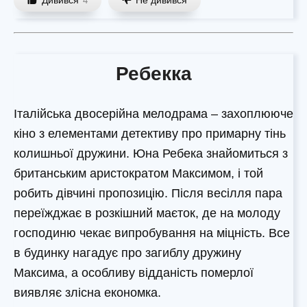
Дивився
Не дивився
4
Ребекка
Італійська двосерійна мелодрама – захоплююче
кіно з елементами детективу про примарну тінь
колишньої дружини. Юна Ребека знайомиться з
британським аристократом Максимом, і той
робить дівчині пропозицію. Після весілля пара
переїжджає в розкішний маєток, де на молоду
господиню чекає випробування на міцність. Все
в будинку нагадує про загиблу дружину
Максима, а особливу відданість померлої
виявляє злісна економка.