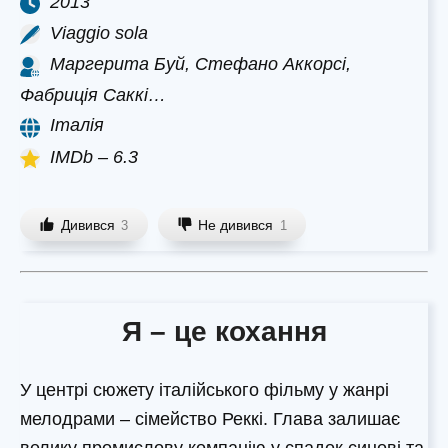
2013
Viaggio sola
Маргерита Буй, Стефано Аккорсі,
Фабриція Саккі…
Італія
IMDb – 6.3
Дивився
Не дивився
3
1
Я – це кохання
У центрі сюжету італійського фільму у жанрі
мелодрами – сімейство Реккі. Глава залишає