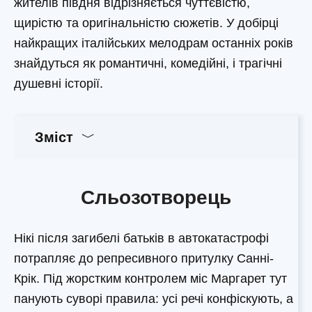
жителів півдня відрізняється чуттєвістю,
щирістю та оригінальністю сюжетів. У добірці
найкращих італійських мелодрам останніх років
знайдуться як романтичні, комедійні, і трагічні
душевні історії.
Зміст
Сльозотворець
Нікі після загибелі батьків в автокатастрофі
потрапляє до репресивного притулку Санні-
Крік. Під жорстким контролем міс Маргарет тут
панують суворі правила: усі речі конфіскують, а