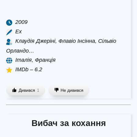
2009
Ex
Клаудія Джеріні, Флавіо Інсінна, Сільвіо
Орландо…
Італія, Франція
IMDb – 6.2
Дивився
Не дивився
1
Вибач за кохання