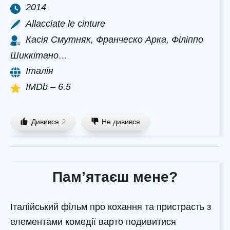
2014
Allacciate le cinture
Касія Смутняк, Франческо Арка, Філіппо
Шиккітано…
Італія
IMDb – 6.5
Дивився
Не дивився
2
Пам’ятаєш мене?
Італійський фільм про кохання та пристрасть з
елементами комедії варто подивитися