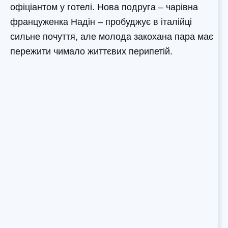
офіціантом у готелі. Нова подруга – чарівна
француженка Надін – пробуджує в італійці
сильне почуття, але молода закохана пара має
пережити чимало життєвих перипетій.