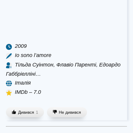
2009
Io sono l’amore
Тільда Суінтон, Флавіо Паренті, Едоардо
Габбріелліні…
Італія
IMDb – 7.0
Дивився
Не дивився
1