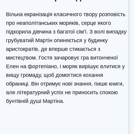
Вільна екранізація класичного твору розповість
про неаполітанських моряків, серце якого
підкорила дівчина з багатої сім’ї. З волі випадку
грубуватий Мартін опиняється у будинку
аристократів, де вперше стикається з
мистецтвом. Гостя зачаровує гра витонченої
Елен на фортепіано, і моряк вирішує влитися у
вищу громаду, щоб домогтися кохання
обраниці. Він отримує нові знання, пише книги,
але літературний успіх не приносить спокою
бунтівній душі Мартіна.