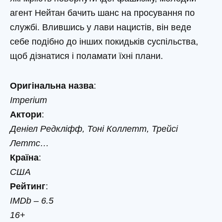
агент Нейтан бачить шанс на просування по
службі. Влившись у лави нацистів, він веде
себе подібно до інших покидьків суспільства,
щоб дізнатися і поламати їхні плани.
Оригінальна назва
:
Imperium
Актори
:
Деніел Редкліфф, Тоні Коллетт, Трейсі
Леттс…
Країна
:
США
Рейтинг
:
IMDb – 6.5
16+