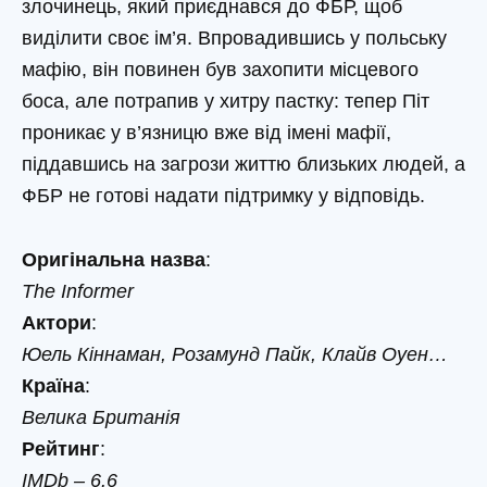
злочинець, який приєднався до ФБР, щоб
виділити своє ім’я. Впровадившись у польську
мафію, він повинен був захопити місцевого
боса, але потрапив у хитру пастку: тепер Піт
проникає у в’язницю вже від імені мафії,
піддавшись на загрози життю близьких людей, а
ФБР не готові надати підтримку у відповідь.
Оригінальна назва
:
The Informer
Актори
:
Юель Кіннаман, Розамунд Пайк, Клайв Оуен…
Країна
:
Велика Британія
Рейтинг
:
IMDb – 6.6