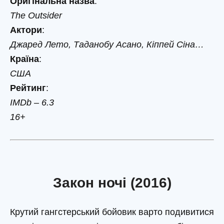
Оригінальна назва
:
The Outsider
Актори
:
Джаред Лето, Таданобу Асано, Кіппей Сіна…
Країна
:
США
Рейтинг
:
IMDb – 6.3
16+
Закон ночі (2016)
Крутий гангстерський бойовик варто подивитися