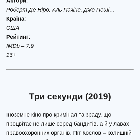
Актори
:
Роберт Де Ніро, Аль Пачіно, Джо Пеші…
Країна
:
США
Рейтинг
:
IMDb – 7.9
16+
Три секунди (2019)
Іноземне кіно про кримінал та зраду, що
процвітає не лише серед бандитів, а й у лавах
правоохоронних органів. Піт Кослов – колишній