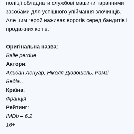
поліції обладнати службові машини таранними
засобами для успішного упіймання злочинців.
Але цим герой наживає ворогів серед бандитів і
продажних копів.
Оригінальна назва
:
Balle perdue
Актори
:
Альбан Ленуар, Ніколя Дювошель, Рамзі
Бедіа…
Країна
:
Франція
Рейтинг
:
IMDb – 6.2
16+