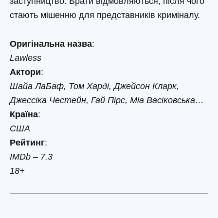
заступництво. Брати відмовляються, після чого
стають мішенню для представників криміналу.
Оригінальна назва
:
Lawless
Актори
:
Шайа ЛаБаф, Том Харді, Джейсон Кларк,
Джессіка Честейн, Гай Пірс, Міа Васіковська…
Країна
:
США
Рейтинг
:
IMDb – 7.3
18+