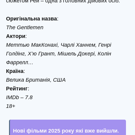
сюжетом Рей – одна з головних дійових осіб.
Оригінальна назва
:
The Gentlemen
Актори
:
Меттью МакКонахі, Чарлі Ханнем, Генрі
Голдінг, Х’ю Грант, Мішель Докері, Колін
Фаррелл…
Країна
:
Велика Британія, США
Рейтинг
:
IMDb – 7.8
18+
Нові фільми 2025 року які вже вийшли
.