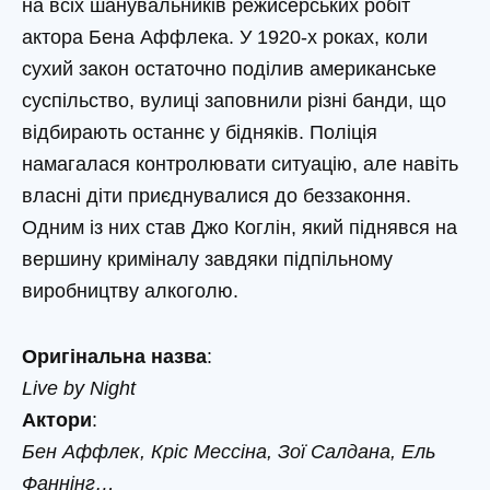
на всіх шанувальників режисерських робіт
актора Бена Аффлека. У 1920-х роках, коли
сухий закон остаточно поділив американське
суспільство, вулиці заповнили різні банди, що
відбирають останнє у бідняків. Поліція
намагалася контролювати ситуацію, але навіть
власні діти приєднувалися до беззаконня.
Одним із них став Джо Коглін, який піднявся на
вершину криміналу завдяки підпільному
виробництву алкоголю.
Оригінальна назва
:
Live by Night
Актори
:
Бен Аффлек, Кріс Мессіна, Зої Салдана, Ель
Фаннінг…