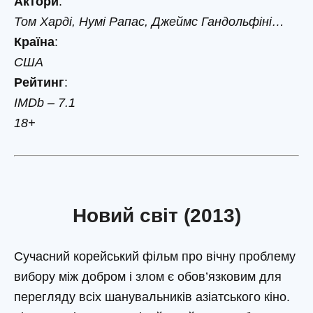
Актори
:
Том Харді, Нумі Рапас, Джеймс Гандольфіні…
Країна
:
США
Рейтинг
:
IMDb – 7.1
18+
Новий світ (2013)
Сучасний корейський фільм про вічну проблему
вибору між добром і злом є обов’язковим для
перегляду всіх шанувальників азіатського кіно.