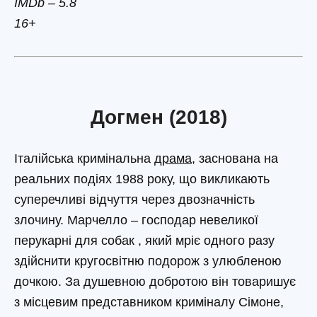
IMDb – 5.8
16+
Догмен (2018)
Італійська кримінальна
драма
, заснована на
реальних подіях 1988 року, що викликають
суперечливі відчуття через двозначність
злочину. Марчелло – господар невеликої
перукарні для собак , який мріє одного разу
здійснити кругосвітню подорож з улюбленою
дочкою. За душевною добротою він товаришує
з місцевим представником криміналу Сімоне,