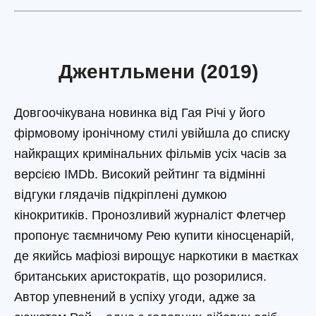
Джентльмени (2019)
Довгоочікувана новинка від Гая Річі у його
фірмовому іронічному стилі увійшла до списку
найкращих кримінальних фільмів усіх часів за
версією IMDb. Високий рейтинг та відмінні
відгуки глядачів підкріплені думкою
кінокритиків. Пронозливий журналіст Флетчер
пропонує таємничому Рею купити кіносценарій,
де якийсь мафіозі вирощує наркотики в маєтках
британських аристократів, що розорилися.
Автор упевнений в успіху угоди, адже за