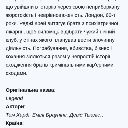
що увійшли в історію через свою неприборкану
жорстокість і неврівноваженість. Лондон, 60-ті
роки. Реджі Крей витягує брата з психіатричної
лікарні , щоб силоміць відібрати чужий нічний
клуб, у стінах якого планував вести злочинну
діяльність. Пограбування, вбивства, бізнес і
кохання зіллються разом у непростій історії
сходження братів кримінальними кар’єрними
сходами.
Оригінальна назва
:
Legend
Актори
:
Том Харді, Емілі Браунінг, Девід Тьюліс…
Країна
: