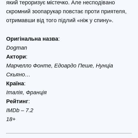
який тероризує містечко. Але несподівано
скромний зоопарукар повстає проти приятеля,
отримавши від того підлий «ніж у спину».
Оригінальна назва
:
Dogman
Актори
:
Марчелло Фонте, Едоардо Пеше, Нунціа
Скьяно…
Країна
:
Італія, Франція
Рейтинг
:
IMDb – 7.2
18+