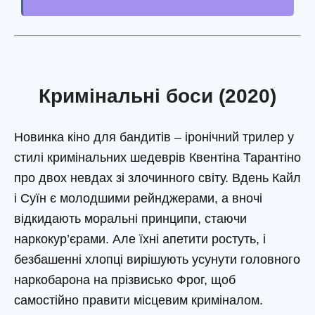
Кримінальні боси (2020)
Новинка кіно для бандитів – іронічний трилер у
стилі кримінальних шедеврів Квентіна Тарантіно
про двох невдах зі злочинного світу. Вдень Кайл
і Суїн є молодшими рейнджерами, а вночі
відкидають моральні принципи, стаючи
наркокур’єрами. Але їхні апетити ростуть, і
безбашенні хлопці вирішують усунути головного
наркобарона на прізвисько Фрог, щоб
самостійно правити місцевим криміналом.