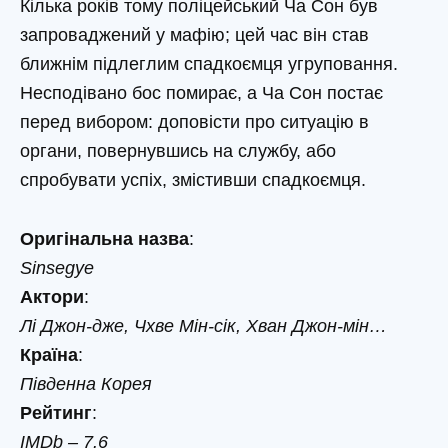
Кілька років тому поліцейський Ча Сон був
запроваджений у мафію; цей час він став
ближнім підлеглим спадкоємця угруповання.
Несподівано бос помирає, а Ча Сон постає
перед вибором: доповісти про ситуацію в
органи, повернувшись на службу, або
спробувати успіх, змістивши спадкоємця.
Оригінальна назва
:
Sinsegye
Актори
:
Лі Джон-дже, Чхве Мін-сік, Хван Джон-мін…
Країна
:
Південна Корея
Рейтинг
:
IMDb – 7.6