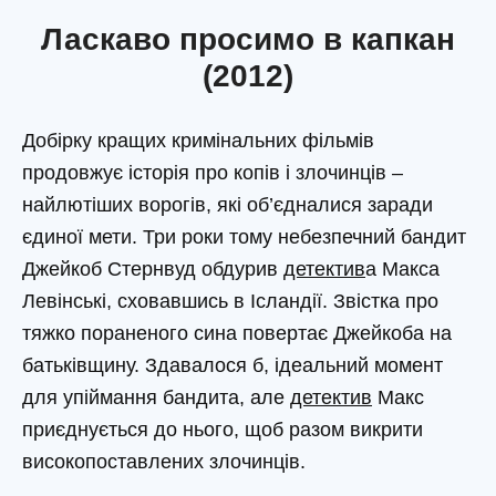
Ласкаво просимо в капкан
(2012)
Добірку кращих кримінальних фільмів
продовжує історія про копів і злочинців –
найлютіших ворогів, які об’єдналися заради
єдиної мети. Три роки тому небезпечний бандит
Джейкоб Стернвуд обдурив
детектив
а Макса
Левінські, сховавшись в Ісландії. Звістка про
тяжко пораненого сина повертає Джейкоба на
батьківщину. Здавалося б, ідеальний момент
для упіймання бандита, але
детектив
Макс
приєднується до нього, щоб разом викрити
високопоставлених злочинців.