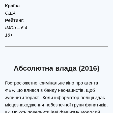
Країна
:
США
Рейтинг
:
IMDb – 6.4
18+
Абсолютна влада (2016)
Гостросюжетне кримінальне кіно про агента
ФБР, що влився в банду неонацистів, щоб
зупинити теракт . Коли інформатор поліції здає
місцезнаходження небезпечної групи фанатиків,
які мріють повернути ідеї фашизму, молодий