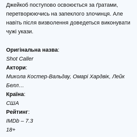
Джейкоб поступово освоюється за ґратами,
перетворюючись на запеклого злочинця. Але
навіть після визволення доведеться виконувати
чужі укази.
Оригінальна назва
:
Shot Caller
Актори
:
Микола Костер-Вальдау, Омарі Хардвік, Лейк
Белл…
Країна
:
США
Рейтинг
:
IMDb – 7.3
18+