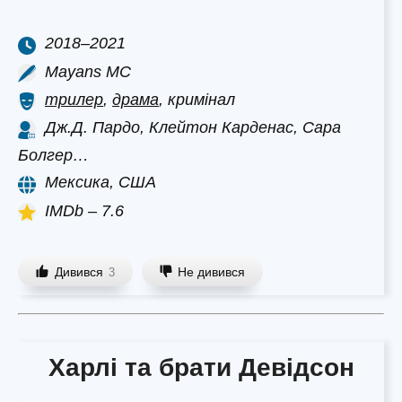
2018–2021
Mayans MC
трилер
,
драма
, кримінал
Дж.Д. Пардо, Клейтон Карденас, Сара
Болгер…
Мексика, США
IMDb – 7.6
Дивився
Не дивився
3
Харлі та брати Девідсон