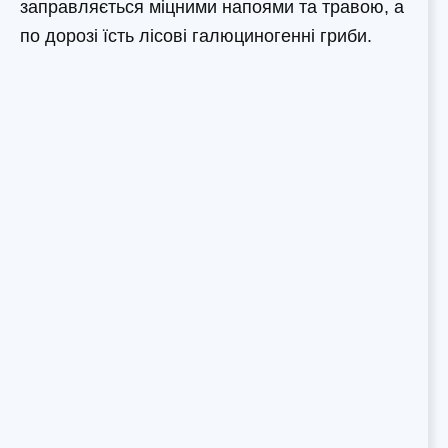
заправляється міцними напоями та травою, а
по дорозі їсть лісові галюциногенні гриби.