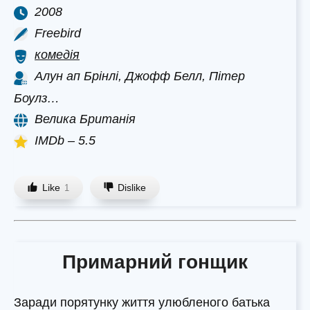
2008
Freebird
комедія
Алун ап Брінлі, Джофф Белл, Пітер
Боулз…
Велика Британія
IMDb – 5.5
Like
Dislike
1
Примарний гонщик
Заради порятунку життя улюбленого батька