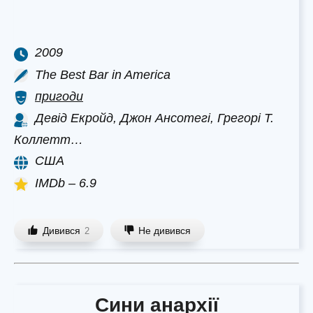
2009
The Best Bar in America
пригоди
Девід Екройд, Джон Ансотегі, Грегорі Т.
Коллетт…
США
IMDb – 6.9
Дивився
Не дивився
2
Сини анархії