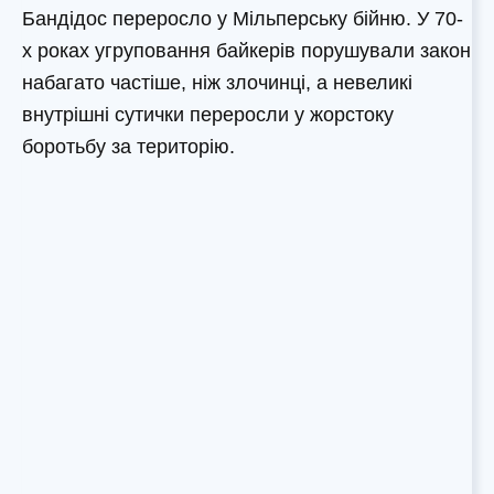
Бандідос переросло у Мільперську бійню. У 70-
х роках угруповання байкерів порушували закон
набагато частіше, ніж злочинці, а невеликі
внутрішні сутички переросли у жорстоку
боротьбу за територію.