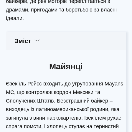
байкерів, де рев моторів переплітається з
драмами, пригодами та боротьбою за власні
ідеали.
Зміст
Майянці
Єзекіїль Рейєс входить до угруповання Mayans
MC, що контролює кордон Мексики та
Сполучених Штатів. Безстрашний байкер –
виходець із латиноамериканської родини, яка
загинула з вини наркокартелю. Ізекіїлем рухає
спрага помсти, і хлопець ступає на тернистий