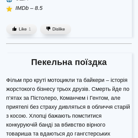
IMDb – 8.5
Like
Dislike
1
Пекельна поїздка
Фільм про круті мотоцикли та байкери – історія
жорстокого бізнесу трьох друзів. Смерть йде по
п’ятах за Пістолеро, Команчем і Гентом, але
приятелі без страху дивляться в обличчя старій
з косою. Хлопці бажають помститися
конкуруючій банді за вбивство вірного
товариша та вдаються до гангстерських