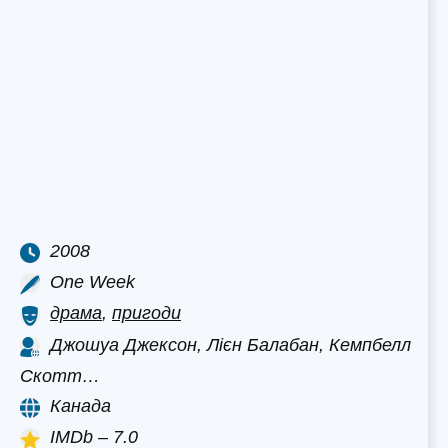
2008
One Week
драма
,
пригоди
Джошуа Джексон, Лієн Балабан, Кемпбелл
Скотт…
Канада
IMDb – 7.0