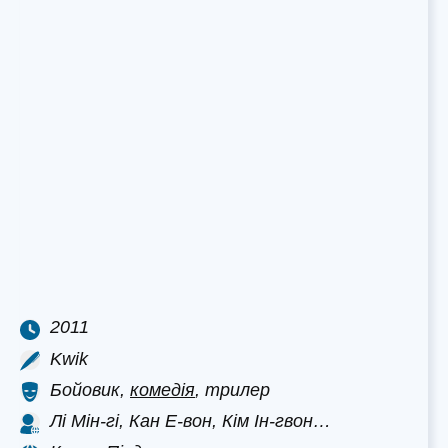
2011
Kwik
Бойовик,
комедія
, трилер
Лі Мін-гі, Кан Е-вон, Кім Ін-гвон…