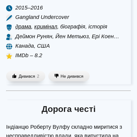
2015–2016
Gangland Undercover
драма
,
кримінал
, біографія, історія
Деймон Рунян, Йен Метьюз, Ері Коен…
Канада, США
IMDb – 8.2
Дивився
Не дивився
2
Дорога честі
Індіанцю Роберту Вулфу складно миритися з
несправедливістю влади, яка випустила на