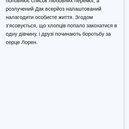
поповнює список любовних перемог, а
розлучений Дак всерйоз налаштований
налагодити особисте життя. Згодом
з’ясовується, що хлопців попало закохатися в
одну дівчину, і друзі починають боротьбу за
серце Лорен.