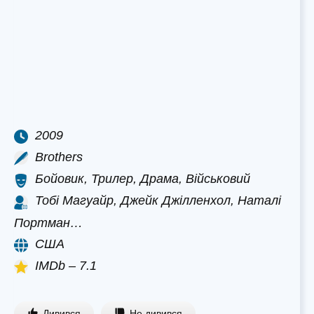
2009
Brothers
Бойовик, Трилер, Драма, Військовий
Тобі Магуайр, Джейк Джілленхол, Наталі
Портман…
США
IMDb – 7.1
Дивився
Не дивився