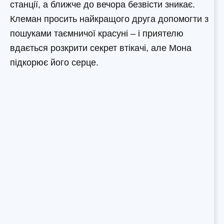
станції, а ближче до вечора безвісти зникає.
Клеман просить найкращого друга допомогти з
пошуками таємничої красуні – і приятелю
вдається розкрити секрет втікачі, але Мона
підкорює його серце.