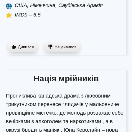
США, Німеччина, Саудівська Аравія
IMDb – 6.5
Дивився
Не дивився
Нація мрійників
Прониклива канадська драма з любовним
трикутником перенесе глядачів у мальовниче
провінційне містечко, де молодь розважає себе
вечірками з алкоголем та наркотиками , а в
окрузі бродить маніяк . Юна Керолайн – нова