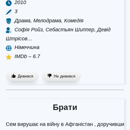
2010
3
Драма, Мелодрама, Комедія
Софія Ройз, Себастьян Шиппер, Девід
Штрісов…
Німеччина
IMDb – 6.7
Дивився
Не дивився
Брати
Сем вирушає на війну в Афганістан , доручивши