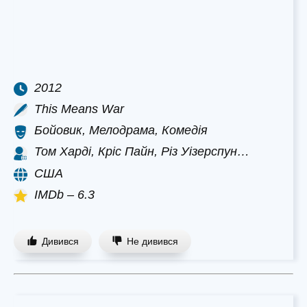
2012
This Means War
Бойовик, Мелодрама, Комедія
Том Харді, Кріс Пайн, Різ Уізерспун…
США
IMDb – 6.3
Дивився
Не дивився