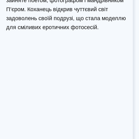
зайняте поетом, фотографом і мандрівником
П’єром. Коханець відкрив чуттєвий світ
задоволень своїй подрузі, що стала моделлю
для сміливих еротичних фотосесій.