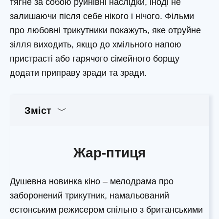
тягне за собою руйнівні наслідки, іноді не
залишаючи після себе нікого і нічого. Фільми
про любовні трикутники покажуть, яке отруйне
зілля виходить, якщо до хмільного напою
пристрасті або гарячого сімейного борщу
додати приправу зради та зради.
Зміст
Жар-птиця
Душевна новинка кіно – мелодрама про
заборонений трикутник, намальований
естонським режисером спільно з британськими