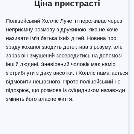
Ціна пристрасті
Поліцейський Холліс Лучетті переживає через
неприємну розмову з дружиною, яка не хоче
називати ім’я батька їхніх дітей. Новина про
зраду коханої зводить
детектив
а з розуму, але
зараз він змушений зосередитись на допомозі
іншій людині. Зневірений чоловік має намір
зістрибнути з даху висотки, і Холліс намагається
відмовити нещасного. Проте поліцейський не
підозрює, що розмова із суїцидником назавжди
змінить його власне життя.