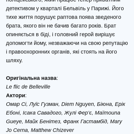
детективом у кварталі Бельвіль у Парижі. Його
тихе життя порушує раптова поява зведеного
брата, якого він не бачив багато років. Брат
опиняється в біді, і головний герой вирішує
допомогти йому, незважаючи на свою репутацію
і правоохоронних органів, які стоять на його
шляху.
Оригінальна назва
:
Le flic de Belleville
Актори
:
Омар Сі, Луїс Гузман, Diem Nguyen, Біюна, Ерік
Ебоні, Ісака Савадого, Жулі Фер’є, Maïmouna
Gueye, Майк Бенітез, Франк Гастамбід, Mary
Jo Cerna, Matthew Chizever