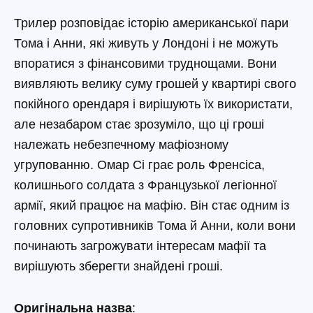
Трилер розповідає історію американської пари
Тома і Анни, які живуть у Лондоні і не можуть
впоратися з фінансовими труднощами. Вони
виявляють велику суму грошей у квартирі свого
покійного орендаря і вирішують їх використати,
але незабаром стає зрозуміло, що ці гроші
належать небезпечному мафіозному
угрупованню. Омар Сі грає роль Френсіса,
колишнього солдата з Французької легіонної
армії, який працює на мафію. Він стає одним із
головних супротивників Тома й Анни, коли вони
починають загрожувати інтересам мафії та
вирішують зберегти знайдені гроші.
Оригінальна назва
: