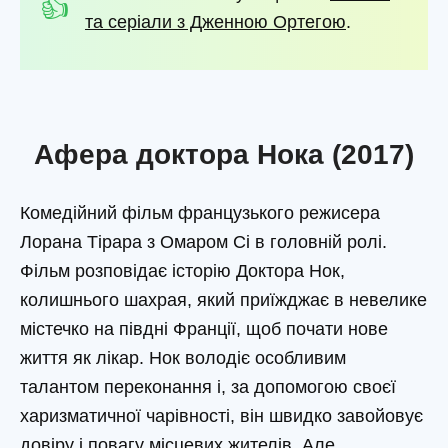
та серіали з Дженною Ортегою
.
Афера доктора Нока (2017)
Комедійний фільм французького режисера
Лорана Тірара з Омаром Сі в головній ролі.
Фільм розповідає історію Доктора Нок,
колишнього шахрая, який приїжджає в невелике
містечко на півдні Франції, щоб почати нове
життя як лікар. Нок володіє особливим
талантом переконання і, за допомогою своєї
харизматичної чарівності, він швидко завойовує
довіру і повагу місцевих жителів. Але