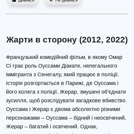
Жарти в сторону (2012, 2022)
Французький комедійний фільм, в якому Омар
Сі грає роль Оуссами Діакате, нелегального
іммігранта з Сенегалу, який працює в поліції.
Історія розгортається в Парижі, де Оуссама і
його колега з поліції, Жерар, змушені об’єднати
зусилля, щоб розслідувати загадкове вбивство.
Оуссама і Жерар є двома абсолютно різними
персонажами – Оуссама – бідний і неосвічений,
Жерар – багатий і освічений. Однак,