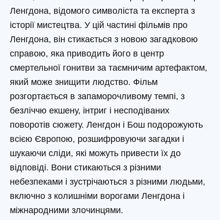
Ленгдона, відомого символіста та експерта з
історії мистецтва. У цій частині фільмів про
Ленгдона, він стикається з новою загадковою
справою, яка приводить його в центр
смертельної гонитви за таємничим артефактом,
який може знищити людство. Фільм
розгортається в запаморочливому темпі, з
безліччю екшену, інтриг і несподіваних
поворотів сюжету. Ленгдон і Бош подорожують
всією Європою, розшифровуючи загадки і
шукаючи сліди, які можуть привести їх до
відповіді. Вони стикаються з різними
небезпеками і зустрічаються з різними людьми,
включно з колишніми ворогами Ленгдона і
міжнародними злочинцями.