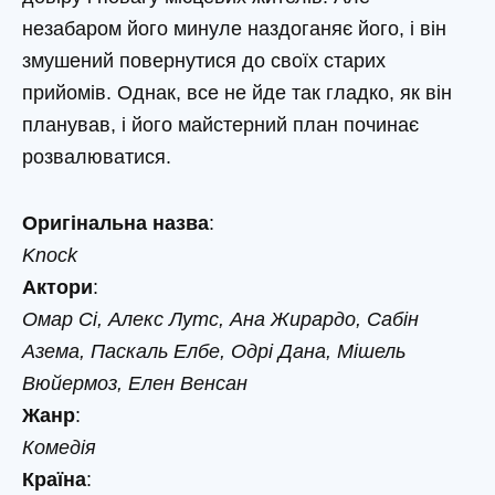
незабаром його минуле наздоганяє його, і він
змушений повернутися до своїх старих
прийомів. Однак, все не йде так гладко, як він
планував, і його майстерний план починає
розвалюватися.
Оригінальна назва
:
Knock
Актори
:
Омар Сі, Алекс Лутс, Ана Жирардо, Сабін
Азема, Паскаль Елбе, Одрі Дана, Мішель
Вюйермоз, Елен Венсан
Жанр
:
Комедія
Країна
: