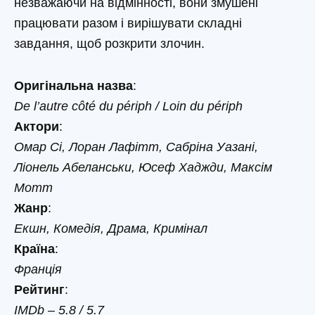
незважаючи на відмінності, вони змушені
працювати разом і вирішувати складні
завдання, щоб розкрити злочин.
Оригінальна назва
:
De l’autre côté du périph / Loin du périph
Актори
:
Омар Сі, Лоран Лафітт, Сабріна Уазані,
Ліонель Абеланськи, Юсеф Хаджди, Максім
Мотт
Жанр
:
Екшн, Комедія, Драма, Кримінал
Країна
:
Франція
Рейтинг
:
IMDb – 5.8 / 5.7