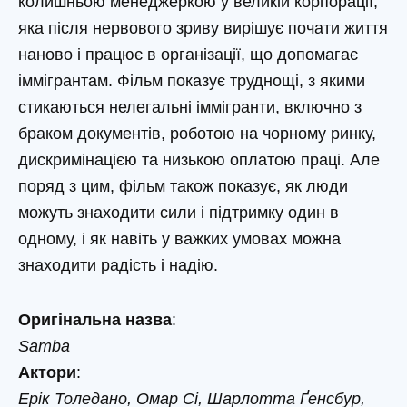
колишньою менеджеркою у великій корпорації,
яка після нервового зриву вирішує почати життя
наново і працює в організації, що допомагає
іммігрантам. Фільм показує труднощі, з якими
стикаються нелегальні іммігранти, включно з
браком документів, роботою на чорному ринку,
дискримінацією та низькою оплатою праці. Але
поряд з цим, фільм також показує, як люди
можуть знаходити сили і підтримку один в
одному, і як навіть у важких умовах можна
знаходити радість і надію.
Оригінальна назва
:
Samba
Актори
:
Ерік Толедано, Омар Сі, Шарлотта Ґенсбур,