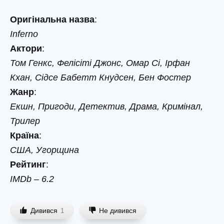
Оригінальна назва
:
Inferno
Актори
:
Том Генкс, Фелісіті Джонс, Омар Сі, Ірфан
Кхан, Сідсе Бабетт Кнудсен, Бен Фостер
Жанр
:
Екшн, Пригоди, Детектив, Драма, Кримінал,
Трилер
Країна
:
США, Угорщина
Рейтинг
:
IMDb – 6.2
Дивився
Не дивився
1