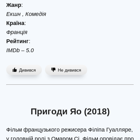
Жанр
:
Екшн , Комедія
Країна
:
Франція
Рейтинг
:
IMDb – 5.0
Дивився
Не дивився
Пригоди Яо (2018)
Фільм французького режисера Філіпа Гуалляре,
у головній ролі з Омаром Сі. Фільм оповідає про