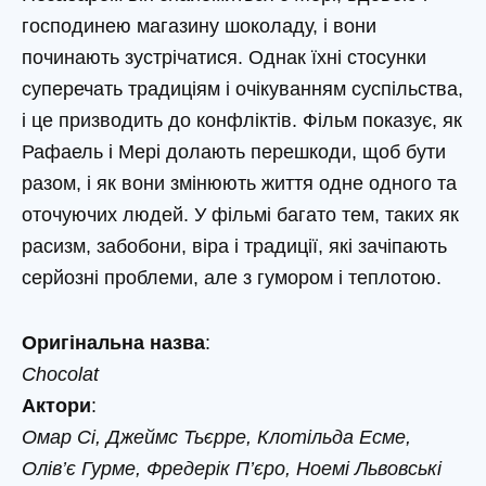
господинею магазину шоколаду, і вони
починають зустрічатися. Однак їхні стосунки
суперечать традиціям і очікуванням суспільства,
і це призводить до конфліктів. Фільм показує, як
Рафаель і Мері долають перешкоди, щоб бути
разом, і як вони змінюють життя одне одного та
оточуючих людей. У фільмі багато тем, таких як
расизм, забобони, віра і традиції, які зачіпають
серйозні проблеми, але з гумором і теплотою.
Оригінальна назва
:
Chocolat
Актори
:
Омар Сі, Джеймс Тьєрре, Клотільда ​​Есме,
Олів’є Гурме, Фредерік П’єро, Ноемі Львовські