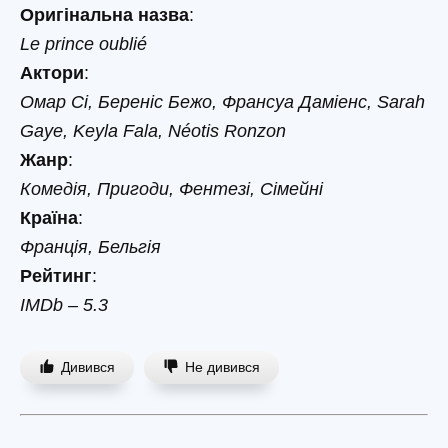
Оригінальна назва
:
Le prince oublié
Актори
:
Омар Сі, Береніс Бежо, Франсуа Даміенс, Sarah
Gaye, Keyla Fala, Néotis Ronzon
Жанр
:
Комедія, Пригоди, Фентезі, Сімейні
Країна
:
Франція, Бельгія
Рейтинг
:
IMDb – 5.3
Дивився
Не дивився