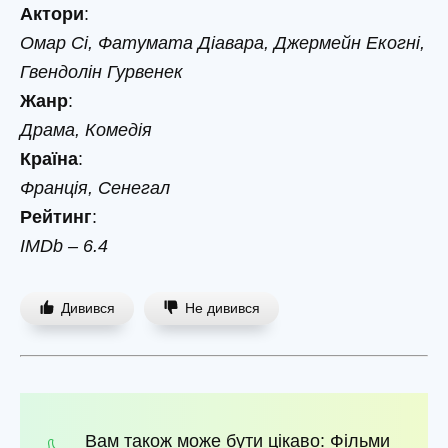
Актори
:
Омар Сі, Фатумата Діавара, Джермейн Екогні,
Гвендолін Гурвенек
Жанр
:
Драма, Комедія
Країна
:
Франція, Сенегал
Рейтинг
:
IMDb – 6.4
Дивився
Не дивився
Вам також може бути цікаво:
Фільми