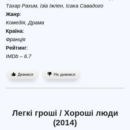
Тахар Рахим, Ізіа Іжлен, Ісака Савадого
Жанр
:
Комедія, Драма
Країна
:
Франція
Рейтинг
:
IMDb – 6.7
Дивився
Не дивився
Легкі гроші / Хороші люди
(2014)