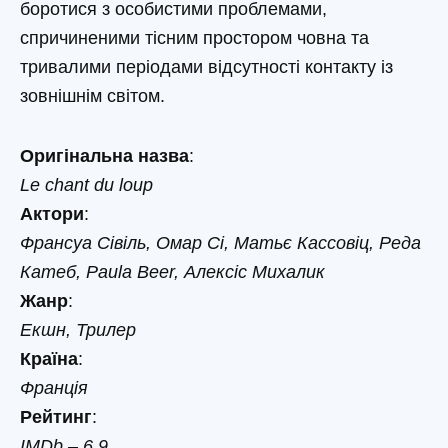
боротися з особистими проблемами,
спричиненими тісним простором човна та
тривалими періодами відсутності контакту із
зовнішнім світом.
Оригінальна назва
:
Le chant du loup
Актори
:
Франсуа Сівіль, Омар Сі, Матьє Кассовіц, Реда
Катеб, Paula Beer, Алексіс Михалик
Жанр
:
Екшн, Трилер
Країна
:
Франція
Рейтинг
:
IMDb – 6.9