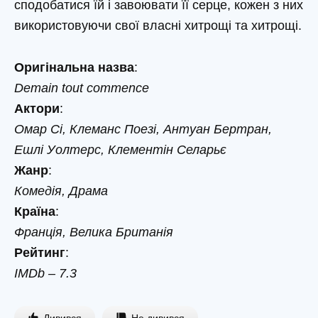
сподобатися їй і завоювати її серце, кожен з них
використовуючи свої власні хитрощі та хитрощі.
Оригінальна назва
:
Demain tout commence
Актори
:
Омар Сі, Клеманс Поезі, Антуан Бертран,
Ешлі Уолтерс, Клементін Селарьє
Жанр
:
Комедія, Драма
Країна
:
Франція, Велика Британія
Рейтинг
:
IMDb – 7.3
Дивився
Не дивився