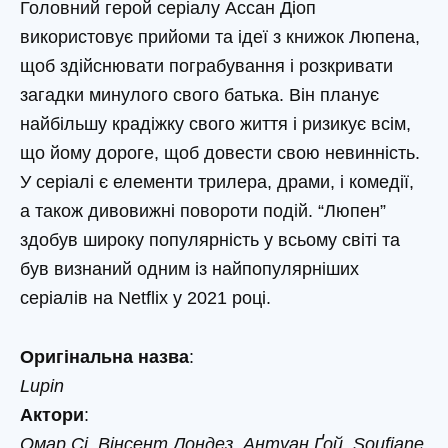
Головний герой серіалу Ассан Діоп
використовує прийоми та ідеї з книжок Люпена,
щоб здійснювати пограбування і розкривати
загадки минулого свого батька. Він планує
найбільшу крадіжку свого життя і ризикує всім,
що йому дороге, щоб довести свою невинність.
У серіалі є елементи трилера, драми, і комедії,
а також дивовижні повороти подій. “Люпен”
здобув широку популярність у всьому світі та
був визнаний одним із найпопулярніших
серіалів на Netflix у 2021 році.
Оригінальна назва
:
Lupin
Актори
:
Омар Сі, Вінсент Лондез, Антуан Ґой, Soufiane