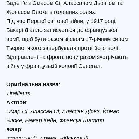
Вадеп’є з Омаром Сі, Алассаном Дьонгом та
Жонасом Блоке в головних ролях.
Під час Першої світової війни, у 1917 році,
Бакарі Діалло записується до французької
армії, щоб бути разом зі своїм 17-річним сином
Тьєрно, якого завербували проти його волі.
Відправлені на фронт, вони разом зустрічають
війну у французькій колонії Сенегал.
Оригінальна назва
:
Tirailleurs
Актори
:
Омар Сі, Алассан Сі, Алассан Діонг, Йонас
Блоке, Бамар Кейн, Франсуа Шатто
Жанр
:
Історичний, Драма, Військовий