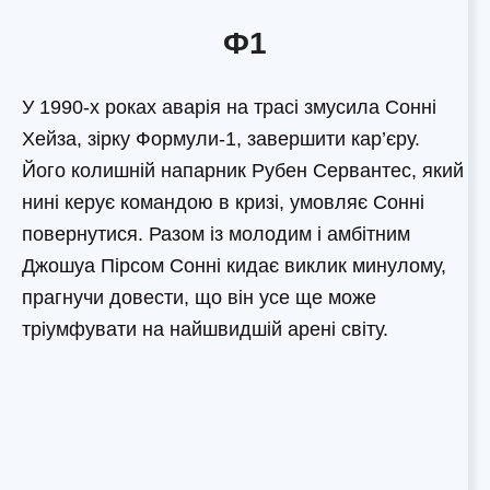
Ф1
У 1990-х роках аварія на трасі змусила Сонні
Хейза, зірку Формули-1, завершити кар’єру.
Його колишній напарник Рубен Сервантес, який
нині керує командою в кризі, умовляє Сонні
повернутися. Разом із молодим і амбітним
Джошуа Пірсом Сонні кидає виклик минулому,
прагнучи довести, що він усе ще може
тріумфувати на найшвидшій арені світу.