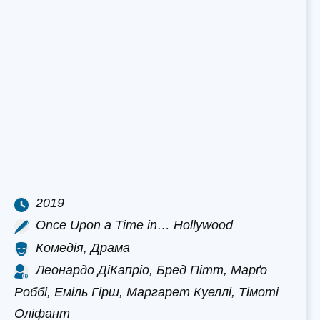
2019
Once Upon a Time in… Hollywood
Комедія, Драма
Леонардо ДіКапріо, Бред Пітт, Марґо
Роббі, Еміль Гірш, Маргарет Куеллі, Тімоті
Оліфант