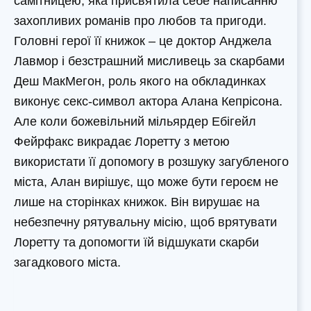
самітницею, яка присвятила себе написанню
захопливих романів про любов та пригоди.
Головні герої її книжок – це доктор Анджела
Лавмор і безстрашний мисливець за скарбами
Деш МакМегон, роль якого на обкладинках
виконує секс-символ актора Алана Кепрісона.
Але коли божевільний мільярдер Ебігейл
Фейрфакс викрадає Лоретту з метою
використати її допомогу в розшуку загубленого
міста, Алан вирішує, що може бути героєм не
лише на сторінках книжок. Він вирушає на
небезпечну рятувальну місію, щоб врятувати
Лоретту та допомогти їй відшукати скарби
загадкового міста.