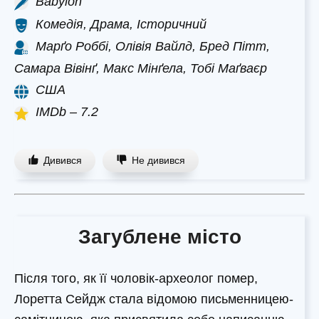
Babylon
Комедія, Драма, Історичний
Марґо Роббі, Олівія Вайлд, Бред Пітт,
Самара Вівінґ, Макс Мінґела, Тобі Маґваєр
США
IMDb – 7.2
Дивився
Не дивився
Загублене місто
Після того, як її чоловік-археолог помер,
Лоретта Сейдж стала відомою письменницею-