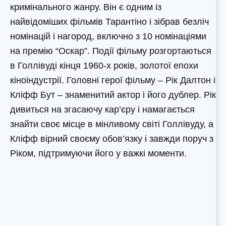
кримінального жанру. Він є одним із
найвідоміших фільмів Тарантіно і зібрав безліч
номінацій і нагород, включно з 10 номінаціями
на премію “Оскар”. Події фільму розгортаються
в Голлівуді кінця 1960-х років, золотої епохи
кіноіндустрії. Головні герої фільму – Рік Далтон і
Кліфф Бут – знаменитий актор і його дублер. Рік
дивиться на згасаючу кар’єру і намагається
знайти своє місце в мінливому світі Голлівуду, а
Кліфф вірний своєму обов’язку і завжди поруч з
Ріком, підтримуючи його у важкі моменти.