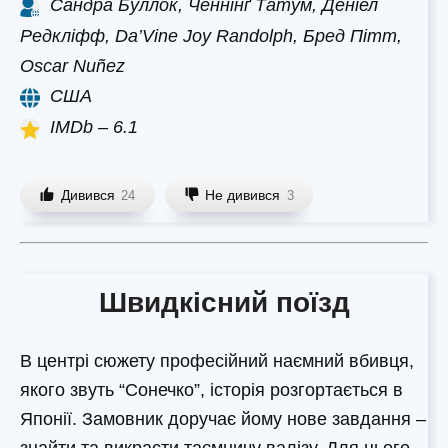
Сандра Буллок, Ченнінґ Татум, Деніел
Редкліфф, Da’Vine Joy Randolph, Бред Пітт,
Oscar Nuñez
США
IMDb – 6.1
Дивився
Не дивився
24
3
Швидкісний поїзд
В центрі сюжету професійний наємний вбивця,
якого звуть “Сонечко”, історія розгортається в
Японії. Замовник доручає йому нове завдання –
знайти та викрасти таємничу валізу. Для цього