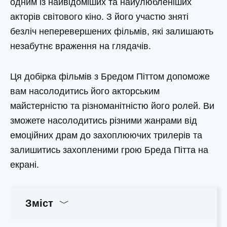
одним із найвідоміших та найулюбленіших
акторів світового кіно. З його участю зняті
безліч неперевершених фільмів, які залишають
незабутнє враження на глядачів.
Ця добірка фільмів з Бредом Піттом допоможе
вам насолодитись його акторським
майстерністю та різноманітністю його ролей. Ви
зможете насолодитись різними жанрами від
емоційних драм до захоплюючих трилерів та
залишитись захопленими грою Бреда Пітта на
екрані.
Зміст