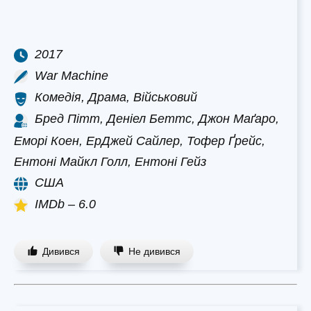
2017
War Machine
Комедія, Драма, Військовий
Бред Пітт, Деніел Беттс, Джон Маґаро,
Еморі Коен, ЕрДжей Сайлер, Тофер Ґрейс,
Ентоні Майкл Голл, Ентоні Гейз
США
IMDb – 6.0
Дивився
Не дивився