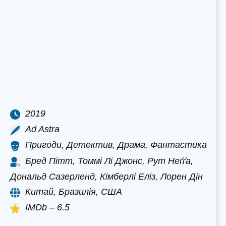
2019
Ad Astra
Пригоди, Детектив, Драма, Фантастика
Бред Пітт, Томмі Лі Джонс, Рут Неґґа,
Дональд Сазерленд, Кімберлі Еліз, Лорен Дін
Китай, Бразилія, США
IMDb – 6.5