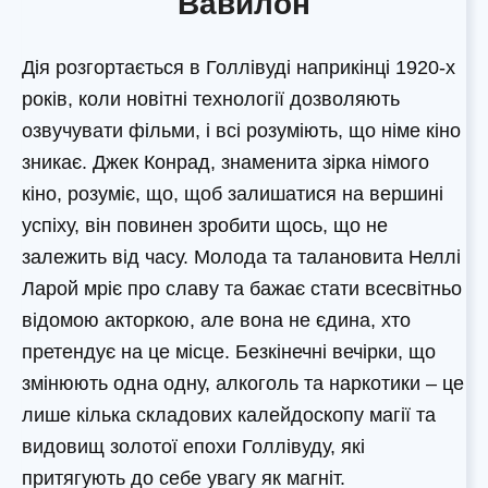
Вавилон
Дія розгортається в Голлівуді наприкінці 1920-х
років, коли новітні технології дозволяють
озвучувати фільми, і всі розуміють, що німе кіно
зникає. Джек Конрад, знаменита зірка німого
кіно, розуміє, що, щоб залишатися на вершині
успіху, він повинен зробити щось, що не
залежить від часу. Молода та талановита Неллі
Ларой мріє про славу та бажає стати всесвітньо
відомою акторкою, але вона не єдина, хто
претендує на це місце. Безкінечні вечірки, що
змінюють одна одну, алкоголь та наркотики – це
лише кілька складових калейдоскопу магії та
видовищ золотої епохи Голлівуду, які
притягують до себе увагу як магніт.