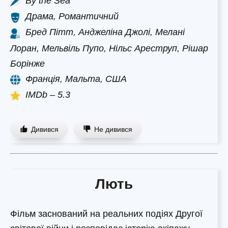
By the Sea
Драма, Романтичний
Бред Пітт, Анджеліна Джолі, Мелані
Лоран, Мельвіль Пупо, Нільс Ареструп, Рішар
Борінже
Франція, Мальта, США
IMDb – 5.3
Дивився
Не дивився
Лють
Фільм заснований на реальних подіях Другої