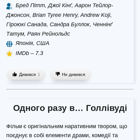
Бред Пітт, Джої Кінґ, Аарон Тейлор-
Джонсон, Brian Tyree Henry, Andrew Koji,
Гіроюкі Санада, Сандра Буллок, Ченнінґ
Татум, Раян Рейнольдс
Японія, США
IMDb – 7.3
Дивився
Не дивився
1
Одного разу в… Голлівуді
Фільм є оригінальним наративним твором, що
поєднує в собі елементи драми, комедії та