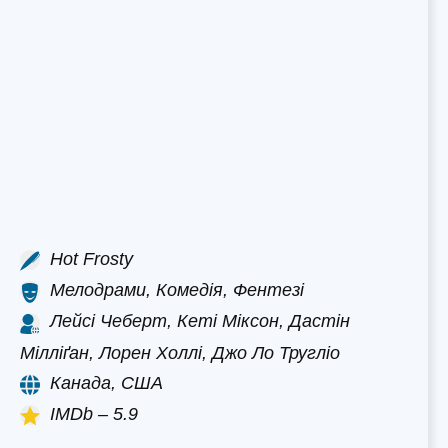
Hot Frosty
Мелодрами, Комедія, Фентезі
Лейсі Чеберт, Кеті Міксон, Дастін
Мілліґан, Лорен Холлі, Джо Ло Тругліо
Канада, США
IMDb – 5.9