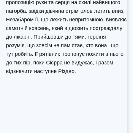
пропозицію руки та серця на схилі найвищого
пагорба, звідки дівчина стрімголов летить вниз.
Незабаром її, що лежить непритомною, виявляє
самотній красень, який відвозить постраждалу
до лікарні. Прийшовши до тями, героїня
розуміє, що зовсім не пам’ятає, хто вона і що
тут робить. Її рятівник пропонує пожити в нього
до тих пір, поки Сієрра не видужає, і разом
відзначити наступне Різдво.