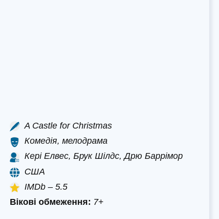
A Castle for Christmas
Комедія, мелодрама
Кері Елвес, Брук Шілдс, Дрю Баррімор
США
IMDb – 5.5
Вікові обмеження:
7+