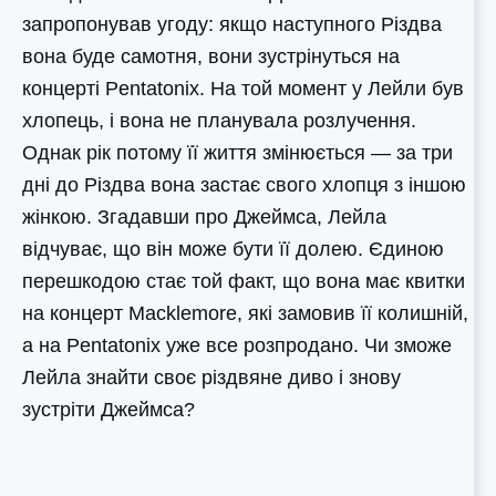
запропонував угоду: якщо наступного Різдва
вона буде самотня, вони зустрінуться на
концерті Pentatonix. На той момент у Лейли був
хлопець, і вона не планувала розлучення.
Однак рік потому її життя змінюється — за три
дні до Різдва вона застає свого хлопця з іншою
жінкою. Згадавши про Джеймса, Лейла
відчуває, що він може бути її долею. Єдиною
перешкодою стає той факт, що вона має квитки
на концерт Macklemore, які замовив її колишній,
а на Pentatonix уже все розпродано. Чи зможе
Лейла знайти своє різдвяне диво і знову
зустріти Джеймса?