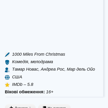
1000 Miles From Christmas
Комедія, мелодрама
Тамар Новас, Андреа Рос, Мар дель Ойо
США
IMDb – 5.8
Вікові обмеження:
16+
Дивився
Не дивився