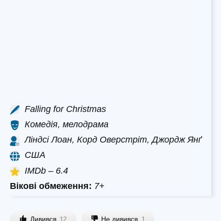
Falling for Christmas
Комедія, мелодрама
Ліндсі Лоан, Корд Оверстріт, Джордж Янґ
США
IMDb – 6.4
Вікові обмеження:
7+
Дивився
Не дивився
12
1