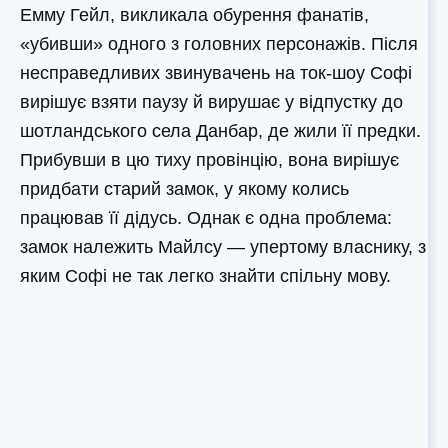
Емму Гейл, викликала обурення фанатів,
«убивши» одного з головних персонажів. Після
несправедливих звинувачень на ток-шоу Софі
вирішує взяти паузу й вирушає у відпустку до
шотландського села Данбар, де жили її предки.
Прибувши в цю тиху провінцію, вона вирішує
придбати старий замок, у якому колись
працював її дідусь. Однак є одна проблема:
замок належить Майлсу — упертому власнику, з
яким Софі не так легко знайти спільну мову.