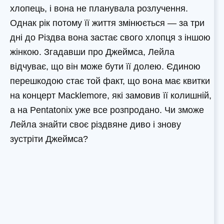
хлопець, і вона не планувала розлучення.
Однак рік потому її життя змінюється — за три
дні до Різдва вона застає свого хлопця з іншою
жінкою. Згадавши про Джеймса, Лейла
відчуває, що він може бути її долею. Єдиною
перешкодою стає той факт, що вона має квитки
на концерт Macklemore, які замовив її колишній,
а на Pentatonix уже все розпродано. Чи зможе
Лейла знайти своє різдвяне диво і знову
зустріти Джеймса?