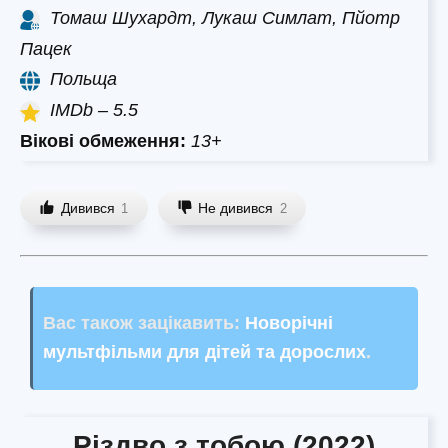
Томаш Шухардт, Лукаш Симлат, Пйотр
Пацек
Польща
IMDb – 5.5
Вікові обмеження:
13+
Дивився
Не дивився
1
2
Вас також зацікавить:
Новорічні
мультфільми для дітей та дорослих
.
Різдво з тобою (2022)