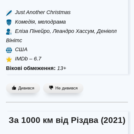
Just Another Christmas
Комедія, мелодрама
Еліза Пінейро, Леандро Хассум, Деніелл
Вінітс
США
IMDb – 6.7
Вікові обмеження:
13+
Дивився
Не дивився
За 1000 км від Різдва (2021)