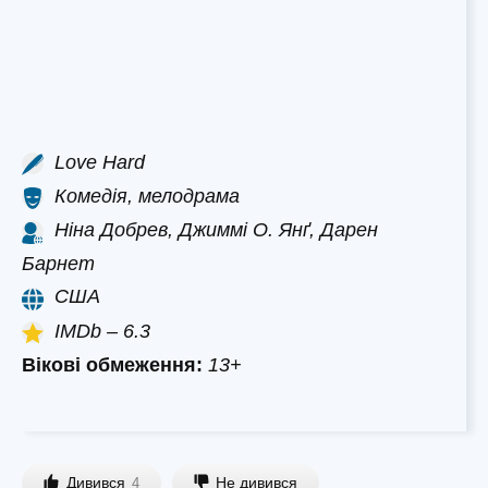
Love Hard
Комедія, мелодрама
Ніна Добрев, Джиммі О. Янґ, Дарен
Барнет
США
IMDb – 6.3
Вікові обмеження:
13+
Дивився
Не дивився
4