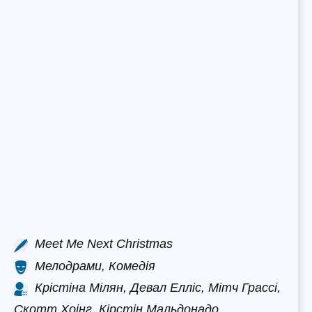
Meet Me Next Christmas
Мелодрами, Комедія
Крістіна Мілян, Девал Елліс, Мітч Грассі,
Скотт Хоінг, Кірстін Мальдонадо