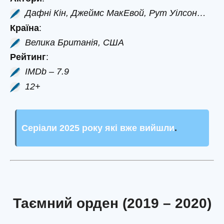
Дафні Кін, Джеймс МакЕвой, Рут Уілсон…
Країна
:
Велика Британія, США
Рейтинг
:
IMDb – 7.9
12+
Серіали 2025 року які вже вийшли
.
Таємний орден (2019 – 2020)