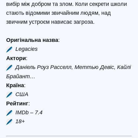
вибір між добром та злом. Коли секрети школи
стають відомими звичайним людям, над
звичним устроєм нависає загроза.
Оригінальна назва
:
Legacies
Актори
:
Даніель Роуз Расселл, Меттью Девіс, Кайлі
Брайант…
Країна
:
США
Рейтинг
:
IMDb – 7.4
18+