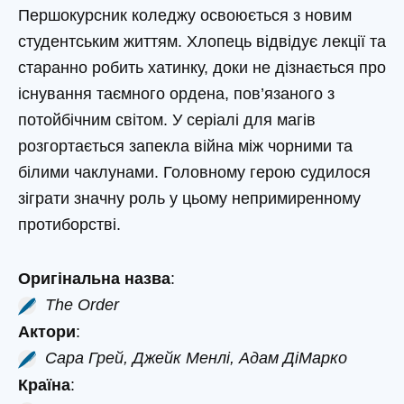
Першокурсник коледжу освоюється з новим
студентським життям. Хлопець відвідує лекції та
старанно робить хатинку, доки не дізнається про
існування таємного ордена, пов’язаного з
потойбічним світом. У серіалі для магів
розгортається запекла війна між чорними та
білими чаклунами. Головному герою судилося
зіграти значну роль у цьому непримиренному
протиборстві.
Оригінальна назва
:
The Order
Актори
:
Сара Грей, Джейк Менлі, Адам ДіМарко
Країна
: