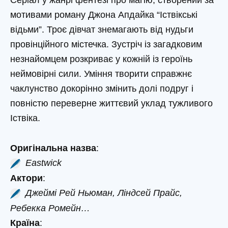
мотивами роману Джона Апдайка “Іствікські
відьми”. Троє дівчат знемагають від нудьги
провінційного містечка. Зустріч із загадковим
незнайомцем розкриває у кожній із героїнь
неймовірні сили. Уміння творити справжнє
чаклунство докорінно змінить долі подруг і
повністю переверне життєвий уклад тужливого
Іствіка.
Оригінальна назва
:
Eastwick
Актори
:
Джеймі Рей Ньюман, Ліндсей Прайс,
Ребекка Ромейн…
Країна
: