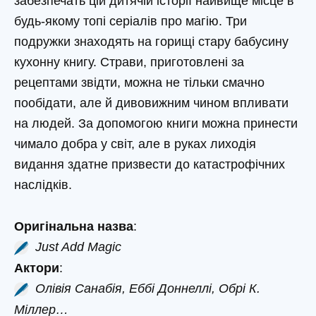
забезпечать цій дитячій історії найвище місце в
будь-якому топі серіалів про магію. Три
подружки знаходять на горищі стару бабусину
кухонну книгу. Страви, приготовлені за
рецептами звідти, можна не тільки смачно
пообідати, але й дивовижним чином впливати
на людей. За допомогою книги можна принести
чимало добра у світ, але в руках лиходія
видання здатне призвести до катастрофічних
наслідків.
Оригінальна назва
:
Just Add Magic
Актори
:
Олівія Санабія, Еббі Доннеллі, Обрі К.
Міллер…