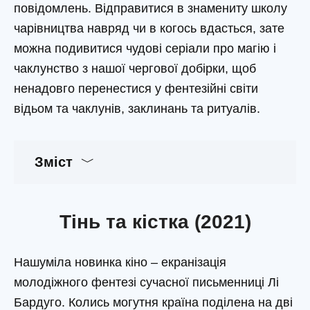
повідомлень. Відправитися в знамениту школу
чарівництва навряд чи в когось вдасться, зате
можна подивитися чудові серіали про магію і
чаклунство з нашої чергової добірки, щоб
ненадовго перенестися у фентезійні світи
відьом та чаклунів, заклинань та ритуалів.
Зміст
Тінь та кістка (2021)
Нашуміла новинка кіно – екранізація
молодіжного фентезі сучасної письменниці Лі
Бардуго. Колись могутня країна поділена на дві