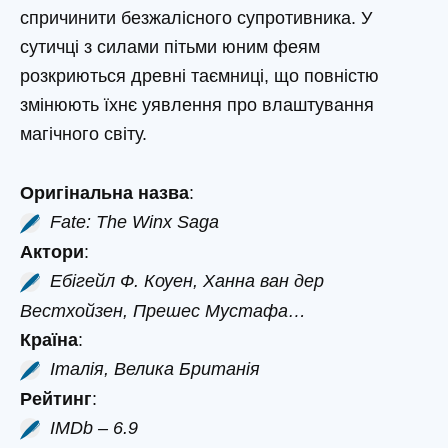
спричинити безжалісного супротивника. У
сутичці з силами пітьми юним феям
розкриються древні таємниці, що повністю
змінюють їхнє уявлення про влаштування
магічного світу.
Оригінальна назва
:
Fate: The Winx Saga
Актори
:
Ебігейл Ф. Коуен, Ханна ван дер
Вестхойзен, Прешес Мустафа…
Країна
:
Італія, Велика Британія
Рейтинг
:
IMDb – 6.9