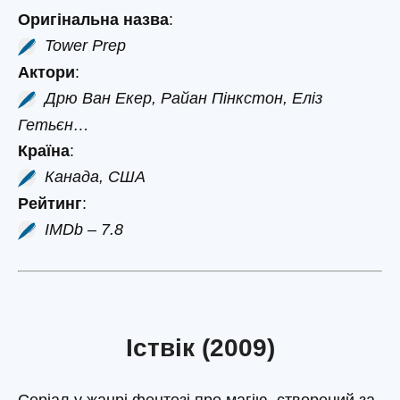
Оригінальна назва
:
Tower Prep
Актори
:
Дрю Ван Екер, Райан Пінкстон, Еліз
Гетьєн…
Країна
:
Канада, США
Рейтинг
:
IMDb – 7.8
Іствік (2009)
Серіал у жанрі фентезі про магію, створений за