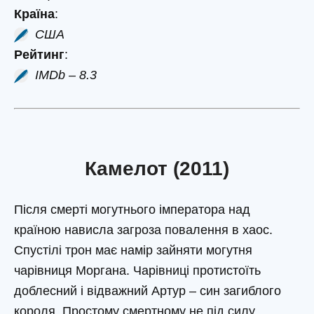
Країна
:
США
Рейтинг
:
IMDb – 8.3
Камелот (2011)
Після смерті могутнього імператора над
країною нависла загроза повалення в хаос.
Спустілі трон має намір зайняти могутня
чарівниця Моргана. Чарівниці протистоїть
доблесний і відважний Артур – син загиблого
короля. Простому смертному не під силу