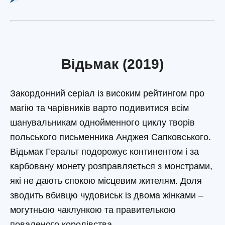
Відьмак (2019)
Закордонний серіал із високим рейтингом про
магію та чарівників варто подивитися всім
шанувальникам однойменного циклу творів
польського письменника Анджея Сапковського.
Відьмак Геральт подорожує континентом і за
карбовану монету розправляється з монстрами,
які не дають спокою місцевим жителям. Доля
зводить вбивцю чудовиськ із двома жінками –
могутньою чаклункою та правителькою
поваленого королівства.