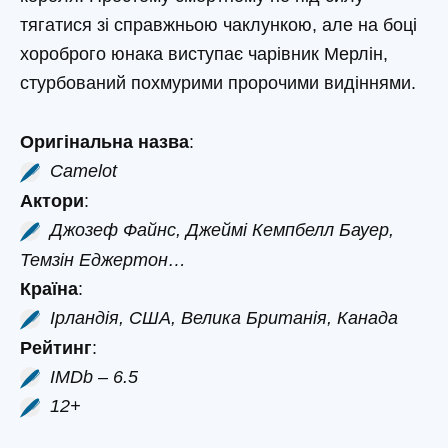
тягатися зі справжньою чаклункою, але на боці
хороброго юнака виступає чарівник Мерлін,
стурбований похмурими пророчими видіннями.
Оригінальна назва
:
Camelot
Актори
:
Джозеф Файнс, Джеймі Кемпбелл Бауер,
Темзін Еджертон…
Країна
:
Ірландія, США, Велика Британія, Канада
Рейтинг
:
IMDb – 6.5
12+