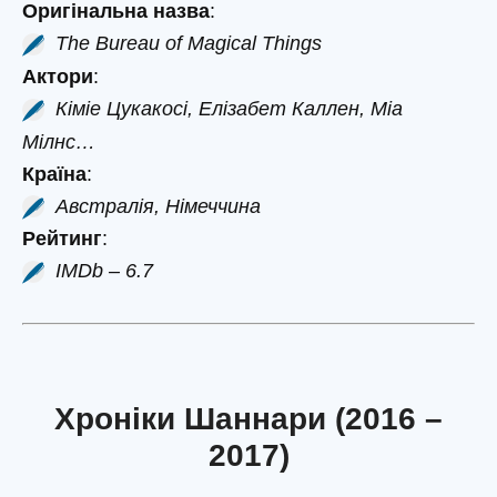
Оригінальна назва
:
The Bureau of Magical Things
Актори
:
Кіміе Цукакосі, Елізабет Каллен, Міа
Мілнс…
Країна
:
Австралія, Німеччина
Рейтинг
:
IMDb – 6.7
Хроніки Шаннари (2016 –
2017)