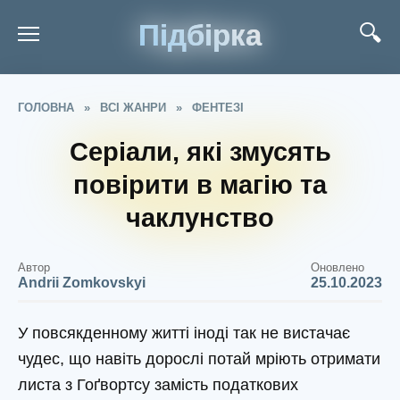
Підбірка
ГОЛОВНА
»
ВСІ ЖАНРИ
»
ФЕНТЕЗІ
Серіали, які змусять
повірити в магію та
чаклунство
Автор
Оновлено
Andrii Zomkovskyi
25.10.2023
У повсякденному житті іноді так не вистачає
чудес, що навіть дорослі потай мріють отримати
листа з Гоґвортсу замість податкових