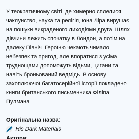
У теократичному світі, де химерно сплелися
чаклунство, наука та релігія, юна Ліра вирушає
на пошуки викраденого лиходіями друга. Шлях
дівчини лежить спочатку в Лондон, а потім на
далеку Північ. Героїню чекають чимало
небезпек та пригод, але впоратися з усіма
труднощами допоможуть відьми, цигани та
навіть броньований ведмідь. В основу
захоплюючої багатосерійної історії покладено
книги британського письменника Філіпа
Пулмана.
Оригінальна назва
:
His Dark Materials
Актори
: