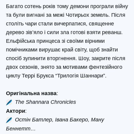
Багато сотень років тому демони програли війну
та були вигнані за межі Чотирьох земель. Після
століть чари стали вичерпатися, священне
дерево зів’яло і сили зла готові взяти реванш.
Ельфійська принцеса зі своїми вірними
помічниками вирушає край світу, щоб знайти
спосіб зупинити вторгнення. Шоу, закрите після
двох сезонів, знято за мотивами фентезійного
циклу Террі Брукса “Трилогія Шаннари”.
Оригінальна назва
:
The Shannara Chronicles
Актори
:
Остін Батлер, Івана Бакеро, Ману
Беннетт…