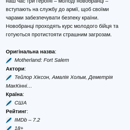
наш час три героїні – молоді новобранці –
вступають на службу до армії, щоб своїми
чарами забезпечувати безпеку країни.
Новобранці проходять курс молодого бійця та
готуються протистояти страшним загрозам.
Оригінальна назва
:
Motherland: Fort Salem
Актори
:
Тейлор Хіксон, Амалія Хольм, Деметрія
МакКінні…
Країна
:
США
Рейтинг
:
IMDb – 7.2
18+