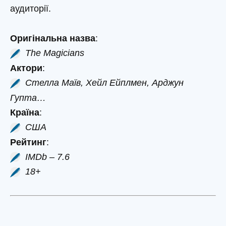
аудиторії.
Оригінальна назва
:
The Magicians
Актори
:
Стелла Маїв, Хейл Ейплмен, Арджун
Гупта…
Країна
:
США
Рейтинг
:
IMDb – 7.6
18+