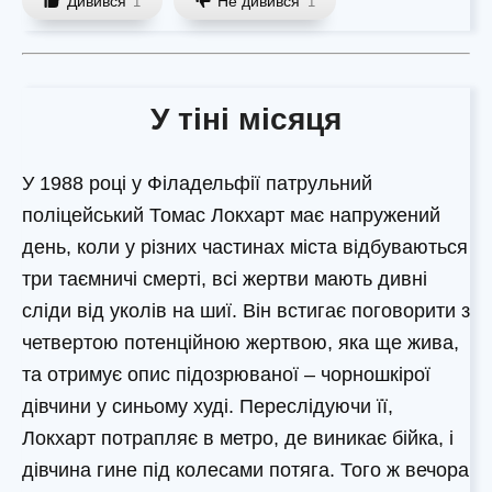
Дивився
Не дивився
1
1
У тіні місяця
У 1988 році у Філадельфії патрульний
поліцейський Томас Локхарт має напружений
день, коли у різних частинах міста відбуваються
три таємничі смерті, всі жертви мають дивні
сліди від уколів на шиї. Він встигає поговорити з
четвертою потенційною жертвою, яка ще жива,
та отримує опис підозрюваної – чорношкірої
дівчини у синьому худі. Переслідуючи її,
Локхарт потрапляє в метро, де виникає бійка, і
дівчина гине під колесами потяга. Того ж вечора