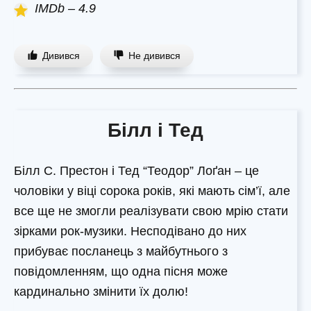
IMDb – 4.9
Дивився
Не дивився
Білл і Тед
Білл С. Престон і Тед “Теодор” Лоґан – це
чоловіки у віці сорока років, які мають сім’ї, але
все ще не змогли реалізувати свою мрію стати
зірками рок-музики. Несподівано до них
прибуває посланець з майбутнього з
повідомленням, що одна пісня може
кардинально змінити їх долю!