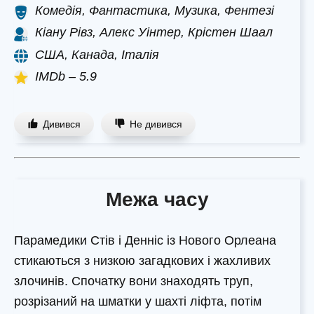
Комедія, Фантастика, Музика, Фентезі
Кіану Рівз, Алекс Уінтер, Крістен Шаал
США, Канада, Італія
IMDb – 5.9
Дивився
Не дивився
Межа часу
Парамедики Стів і Денніс із Нового Орлеана
стикаються з низкою загадкових і жахливих
злочинів. Спочатку вони знаходять труп,
розрізаний на шматки у шахті ліфта, потім