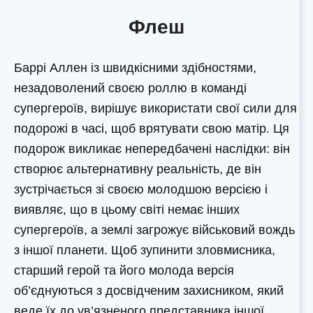
Флеш
Баррі Аллен із швидкісними здібностями,
незадоволений своєю роллю в команді
супергероїв, вирішує використати свої сили для
подорожі в часі, щоб врятувати свою матір. Ця
подорож викликає непередбачені наслідки: він
створює альтернативну реальність, де він
зустрічається зі своєю молодшою версією і
виявляє, що в цьому світі немає інших
супергероїв, а землі загрожує військовий вождь
з іншої планети. Щоб зупинити зловмисника,
старший герой та його молода версія
об’єднуються з досвідченим захисником, який
веде їх до ув’язненого представника іншої