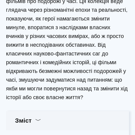
фільмів про подорожі у часі. Ця колекція веде
глядача через різноманітні епохи та реальності,
показуючи, як герої намагаються змінити
минуле, впоратися з наслідками власних
вчинків у різних часових вимірах, або ж просто
вижити в несподіваних обставинах. Від
класичних науково-фантастичних саг до
романтичних і комедійних історій, ці фільми
відкривають безмежні можливості подорожей у
часі, змушуючи задуматися над питанням: що
якби ми могли повернутися назад та змінити хід
історії або своє власне життя?
Зміст