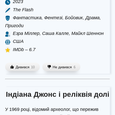
2023
The Flash
Фантастика, Фентезі, Бойовик, Драма,
Пригоди
Езра Міллер, Саша Калле, Майкл Шеннон
США
IMDb – 6.7
Дивився
Не дивився
10
6
Індіана Джонс і реліквія долі
У 1969 році, відомий археолог, що пережив