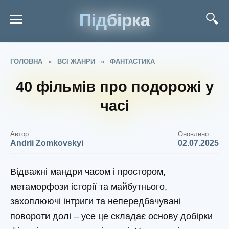
Підбірка
ГОЛОВНА
»
ВСІ ЖАНРИ
»
ФАНТАСТИКА
40 фільмів про подорожі у
часі
Автор
Оновлено
Andrii Zomkovskyi
02.07.2025
Відважні мандри часом і простором,
метаморфози історії та майбутнього,
захоплюючі інтриги та непередбачувані
повороти долі – усе це складає основу добірки