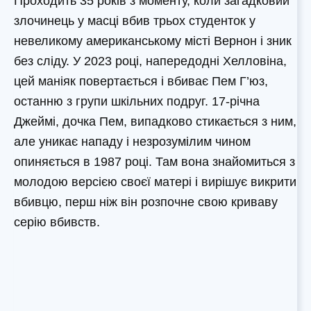
Проходить 35 років з моменту, коли загадковий
злочинець у масці вбив трьох студенток у
невеликому американському місті Вернон і зник
без сліду. У 2023 році, напередодні Хелловіна,
цей маніяк повертається і вбиває Пем Г’юз,
останню з групи шкільних подруг. 17-річна
Джеймі, дочка Пем, випадково стикається з ним,
але уникає нападу і незрозумілим чином
опиняється в 1987 році. Там вона знайомиться з
молодою версією своєї матері і вирішує викрити
вбивцю, перш ніж він розпочне свою криваву
серію вбивств.