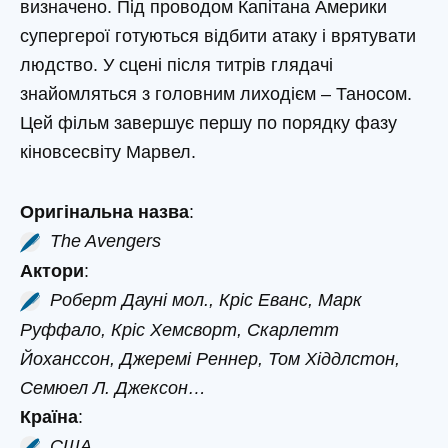
визначено. Під проводом Капітана Америки
супергерої готуються відбити атаку і врятувати
людство. У сцені після титрів глядачі
знайомляться з головним лиходієм – Таносом.
Цей фільм завершує першу по порядку фазу
кіновсесвіту Марвел.
Оригінальна назва
:
The Avengers
Актори
:
Роберт Дауні мол., Кріс Еванс, Марк
Руффало, Кріс Хемсворт, Скарлетт
Йоханссон, Джеремі Реннер, Том Хіддлстон,
Семюел Л. Джексон…
Країна
:
США