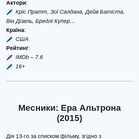
Актори
:
Кріс Пратт, Зої Салдана, Дейв Батіста,
Він Дізель, Бредлі Купер…
Країна
:
США
Рейтинг
:
IMDb – 7.6
16+
Месники: Ера Альтрона
(2015)
Дія 13-го за списком фільму, згідно з