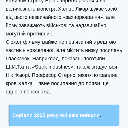
впливом стресу Брюс перетворюється на
величезного монстра Халка. Лікар шукає засіб
від цього незвичайного «захворювання», але
йому заважають військові та надзвичайно
могутній противник.
Сюжет фільму майже не пов’язаний з рештою
частин кіновселеної, але містить низку посилань
і паскачок. Наприклад, показані логотипи
Щ.И.Т.а та «Stark Industries», також згадується
Нік Фьюрі. Професор Стернс, якого потрапляє
кров Халка – явне посилання до появи ще
одного персонажа.
Серіали 2025 року які вже вийшли
.