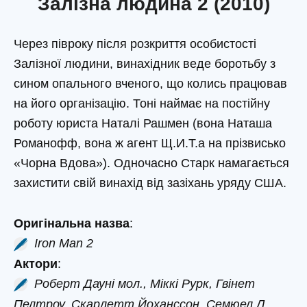
Залізна людина 2 (2010)
Через півроку після розкриття особистості
Залізної людини, винахідник веде боротьбу з
сином опального вченого, що колись працював
на його організацію. Тоні наймає на постійну
роботу юриста Наталі Рашмен (вона Наташа
Романофф, вона ж агент Щ.И.Т.а на прізвисько
«Чорна Вдова»). Одночасно Старк намагається
захистити свій винахід від зазіхань уряду США.
Оригінальна назва
:
Iron Man 2
Актори
:
Роберт Дауні мол., Міккі Рурк, Гвінет
Пелтроу, Скарлетт Йоханссон, Семюел Л.