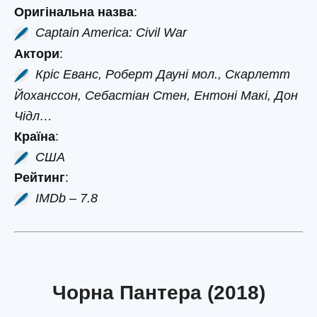
Оригінальна назва
:
Captain America: Civil War
Актори
:
Кріс Еванс, Роберт Дауні мол., Скарлетт
Йоханссон, Себастіан Стен, Ентоні Макі, Дон
Чідл…
Країна
:
США
Рейтинг
:
IMDb – 7.8
Чорна Пантера (2018)