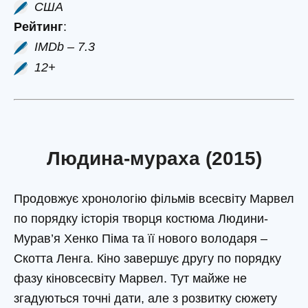
США
Рейтинг
:
IMDb – 7.3
12+
Людина-мураха (2015)
Продовжує хронологію фільмів всесвіту Марвел
по порядку історія творця костюма Людини-
Мурав’я Хенко Піма та її нового володаря –
Скотта Ленга. Кіно завершує другу по порядку
фазу кіновсесвіту Марвел. Тут майже не
згадуються точні дати, але з розвитку сюжету