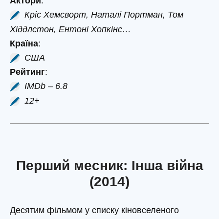
Актори
:
Кріс Хемсворт, Наталі Портман, Том
Хіддлстон, Ентоні Хопкінс…
Країна
:
США
Рейтинг
:
IMDb – 6.8
12+
Перший месник: Інша війна
(2014)
Десятим фільмом у списку кіновселеного