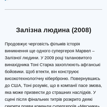
Залізна людина (2008)
Продовжує черговість фільмів історія
виникнення ще одного супергероя Марвел –
Залізної людини. У 2009 році талановитого
винахідника Тоні Старка захоплюють афганські
бойовики. Щоб втекти, він конструює
високотехнологічну кіберброню. Повернувшись
до США, Тоні розуміє, що в компанії пасе змова,
яка може призвести до страшних наслідків. У
сцені після фінальних титрів розкрито деякі
секрети появи команди супергероїв «Месники».