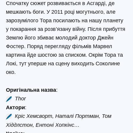
Спочатку сюжет розвивається в Асгарді, де
мешкають боги. У 2011 році могутнього, але
зарозумілого Тора посилають на нашу планету
у покарання за розв’язану війну. Після прибуття
Землю його збиває молодий доктор Джейн
Фостер. Поряд перегляду фільмів Марвел
картина йде шостою за списком. Окрім Тора та
Локі, тут уперше на сцену виходить Соколине
око.
Оригінальна назва
:
Thor
Актори
:
Кріс Хемсворт, Наталі Портман, Том
Хіддлстон, Ентоні Хопкінс…