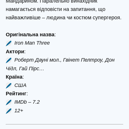
Мандарином. Паралельно винахідник
намагається відповісти на запитання, що
найважливіше – людина чи костюм супергероя.
Оригінальна назва
:
Iron Man Three
Актори
:
Роберт Дауні мол., Гвінет Пелтроу, Дон
Чідл, Гай Пірс…
Країна
:
США
Рейтинг
:
IMDb – 7.2
12+