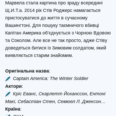
Марвела стала картина про зраду всередині
Щ.И.Т.а. 2014 рік Стів Роджерс намагається
пристосуватися до життя в сучасному
Вашингтоні. Для пошуку таємничого вбивці
Капітан Америка об’єднується з Чорною Вдовою
та Соколом. Але все не так просто, адже Стіву
доведеться битися із Зимовим солдатом, який
виявляється старим знайомим.
Оригінальна назва
:
Captain America: The Winter Soldier
Актори
:
Кріс Еванс, Скарлетт Йоханссон, Ентоні
Макі, Себастіан Стен, Семюел Л. Джексон…
Країна
: