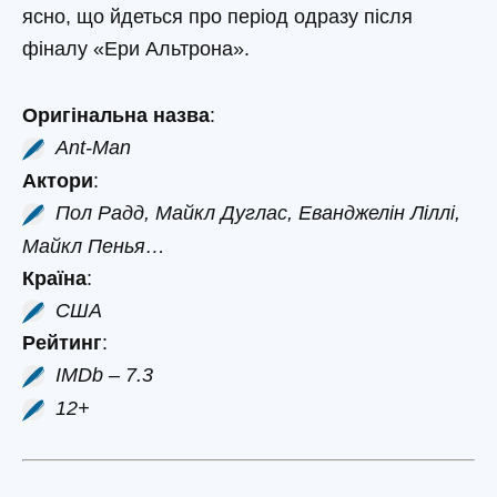
ясно, що йдеться про період одразу після
фіналу «Ери Альтрона».
Оригінальна назва
:
Ant-Man
Актори
:
Пол Радд, Майкл Дуглас, Еванджелін Ліллі,
Майкл Пенья…
Країна
:
США
Рейтинг
:
IMDb – 7.3
12+