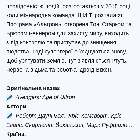
послідовністю подій, розгортається у 2015 році,
коли міжнародна команда Щ.И.Т. розпалася.
Програма «Альтрон», створена Тоні Старком та
Брюсом Беннером для захисту миру, виходить
з-під контролю та приступає до знищення
людства. Тоді супергерої об’єднуються знову,
щоб урятувати Землю. Тут з’являються Ртуть,
Червона відьма та робот-андроїд Віжен.
Оригінальна назва
:
Avengers: Age of Ultron
Актори
:
Роберт Дауні мол., Кріс Хемсворт, Кріс
Еванс, Скарлетт Йоханссон, Марк Руффало…
Країна
: