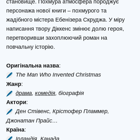
становище. Похмура атмосфера породжує
персонажа нової книги – похмурого та
жадібного містера Ебенізера Скруджа. У міру
написання твору Діккенс змінює долю героя,
перетворивши захоплюючий роман на
повчальну історію.
Оригінальна назва
:
The Man Who Invented Christmas
Жанр
:
драма
,
комедія
, біографія
Актори
:
Ден Стівенс, Крістофер Пламмер,
Джонатан Прайс…
Країна
:
Ірландія, Канада