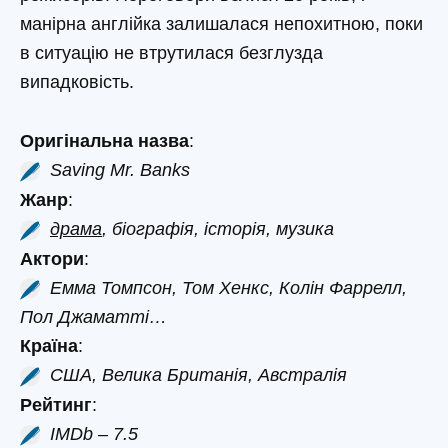
манірна англійка залишалася непохитною, поки
в ситуацію не втрутилася безглузда
випадковість.
Оригінальна назва
:
Saving Mr. Banks
Жанр
:
драма
, біографія, історія, музика
Актори
:
Емма Томпсон, Том Хенкс, Колін Фаррелл,
Пол Джаматті…
Країна
:
США, Велика Британія, Австралія
Рейтинг
:
IMDb – 7.5