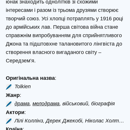
юнак знаходить однолітків зі схожими
інтересами і разом із трьома друзями створює
творчий союз. Усі хлопці потраплять у 1916 році
до армійських лав. Перша світова війна стане
справжнім випробуванням для сприйнятливого
Джона та підштовхне талановитого лінгвіста до
створення власного вигаданого світу –
Середзем’я.
Оригінальна назва
:
Tolkien
Жанр
:
драма
,
мелодрама
, військовий, біографія
Актори
:
Лілі Коллінз, Дерек Джекобі, Ніколас Холт…
Країна
: