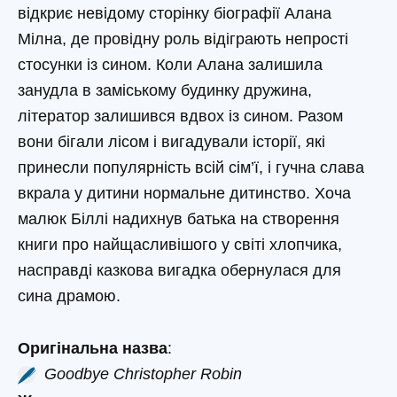
відкриє невідому сторінку біографії Алана
Мілна, де провідну роль відіграють непрості
стосунки із сином. Коли Алана залишила
занудла в заміському будинку дружина,
літератор залишився вдвох із сином. Разом
вони бігали лісом і вигадували історії, які
принесли популярність всій сім’ї, і гучна слава
вкрала у дитини нормальне дитинство. Хоча
малюк Біллі надихнув батька на створення
книги про найщасливішого у світі хлопчика,
насправді казкова вигадка обернулася для
сина драмою.
Оригінальна назва
:
Goodbye Christopher Robin