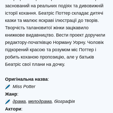
заснований на реальних подіях та дивовижній
історії кохання. Беатріс Поттер складає дитячі
казки та малює яскраві ілюстрації до творів.
Творчість талановитої жінки зацікавило
книжкове видавництво. Вести проект доручили
редактору-початківцю Норману Уорну. Чоловік
підкорений красою та розумом міс Поттер і
робить коханою пропозицію, але у батьків
Беатріс свої плани на дочку.
Оригінальна назва
:
Miss Potter
Жанр
:
драма
,
мелодрама
, біографія
Актори
: