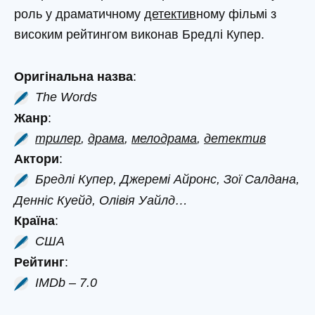
роль у драматичному
детектив
ному фільмі з
високим рейтингом виконав Бредлі Купер.
Оригінальна назва
:
The Words
Жанр
:
трилер
,
драма
,
мелодрама
,
детектив
Актори
:
Бредлі Купер, Джеремі Айронс, Зої Салдана,
Денніс Куейд, Олівія Уайлд…
Країна
:
США
Рейтинг
:
IMDb – 7.0