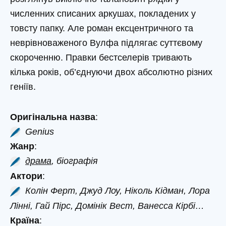
численних списаних аркушах, покладених у
товсту папку. Але роман ексцентричного та
неврівноваженого Вулфа підлягає суттєвому
скороченню. Правки бестселерів тривають
кілька років, об’єднуючи двох абсолютно різних
геніїв.
Оригінальна назва
:
Genius
Жанр
:
драма
, біографія
Актори
:
Колін Ферт, Джуд Лоу, Ніколь Кідман, Лора
Лінні, Гай Пірс, Домінік Вест, Ванесса Кірбі…
Країна
: