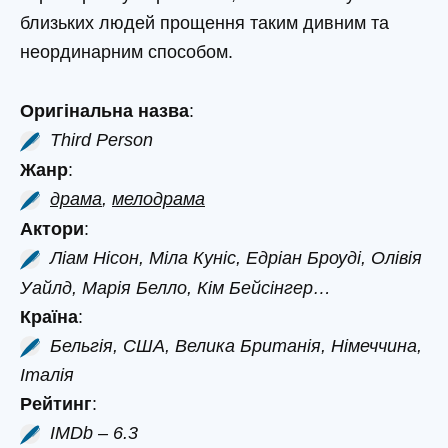
близьких людей прощення таким дивним та
неординарним способом.
Оригінальна назва
:
Third Person
Жанр
:
драма
,
мелодрама
Актори
:
Ліам Нісон, Міла Куніс, Едріан Броуді, Олівія
Уайлд, Марія Белло, Кім Бейсінгер…
Країна
:
Бельгія, США, Велика Британія, Німеччина,
Італія
Рейтинг
:
IMDb – 6.3