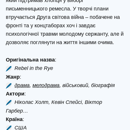
який підтримав хлопця у виборі
письменницького ремесла. У творчі плани
втручається Друга світова війна – побачене на
фронті та у концтаборах хоч і завдає
психологічної травми молодому сержанту, але й
дозволяє поглянути на життя іншими очима.
Оригінальна назва
:
Rebel in the Rye
Жанр
:
драма
,
мелодрама
, військовий, біографія
Актори
:
Ніколас Холт, Кевін Спейсі, Віктор
Гарбер…
Країна
:
США