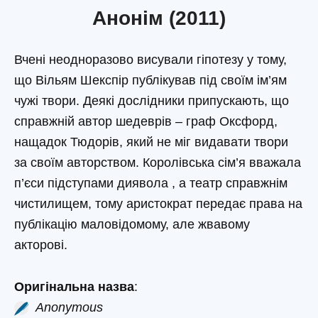
Анонім (2011)
Вчені неодноразово висували гіпотезу у тому,
що Вільям Шекспір ​​публікував під своїм ім’ям
чужі твори. Деякі дослідники припускають, що
справжній автор шедеврів – граф Оксфорд,
нащадок Тюдорів, який не міг видавати твори
за своїм авторством. Королівська сім’я вважала
п’єси підступами диявола , а театр справжнім
чистилищем, тому аристократ передає права на
публікацію маловідомому, але жвавому
акторові.
Оригінальна назва
:
Anonymous