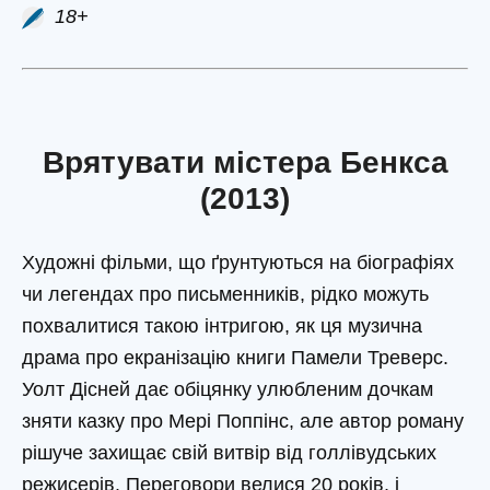
18+
Врятувати містера Бенкса
(2013)
Художні фільми, що ґрунтуються на біографіях
чи легендах про письменників, рідко можуть
похвалитися такою інтригою, як ця музична
драма про екранізацію книги Памели Треверс.
Уолт Дісней дає обіцянку улюбленим дочкам
зняти казку про Мері Поппінс, але автор роману
рішуче захищає свій витвір від голлівудських
режисерів. Переговори велися 20 років, і