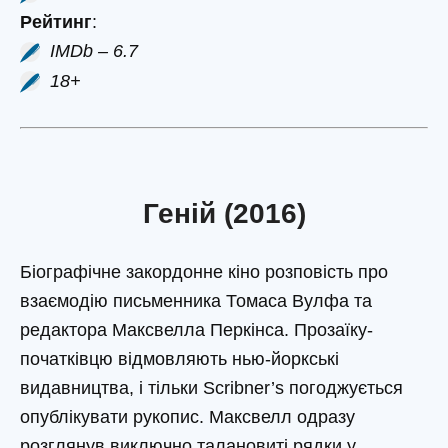
Рейтинг
:
IMDb – 6.7
18+
Геній (2016)
Біографічне закордонне кіно розповість про
взаємодію письменника Томаса Вулфа та
редактора Максвелла Перкінса. Прозаїку-
початківцю відмовляють нью-йоркські
видавництва, і тільки Scribner’s погоджується
опублікувати рукопис. Максвелл одразу
розглянув виключно талановиті рядки у