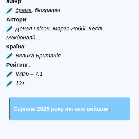
Жанр
:
драма
, біографія
Актори
:
Донал Глісон, Марго Роббі, Келлі
Макдоналд…
Країна
:
Велика Британія
Рейтинг
:
IMDb – 7.1
12+
Серіали 2025 року які вже вийшли
.