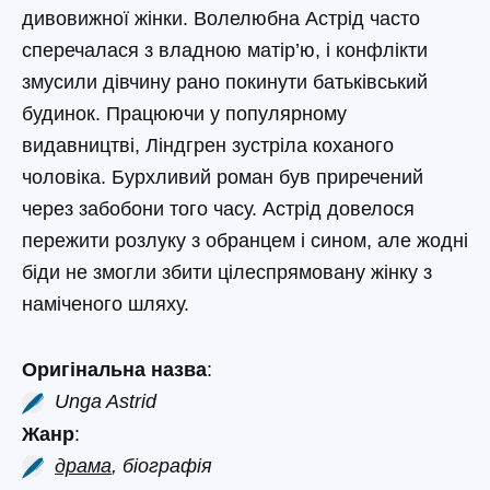
дивовижної жінки. Волелюбна Астрід часто
сперечалася з владною матір’ю, і конфлікти
змусили дівчину рано покинути батьківський
будинок. Працюючи у популярному
видавництві, Ліндгрен зустріла коханого
чоловіка. Бурхливий роман був приречений
через забобони того часу. Астрід довелося
пережити розлуку з обранцем і сином, але жодні
біди не змогли збити цілеспрямовану жінку з
наміченого шляху.
Оригінальна назва
:
Unga Astrid
Жанр
:
драма
, біографія