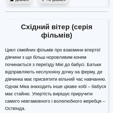
Східний вітер (серія
фільмів)
Цикл сімейних фільмів про взаємини впертої
дівчини з ще більш норовливим конем
починається з переїзду Мікі до бабусі. Батьки
відправляють неслухняну дочку на ферму, де
дівчинка має присвятити вільний час навчанню.
Однак Міка знаходить інше цікаве хобі – бабуся
має стайню. Упертість вирішує приручити
самого невгамовного і волелюбного жеребця –
Оствінда.