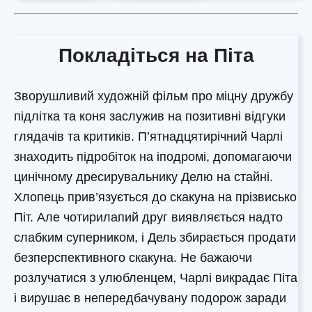
Покладіться на Піта
Зворушливий художній фільм про міцну дружбу
підлітка та коня заслужив на позитивні відгуки
глядачів та критиків. П’ятнадцятирічний Чарлі
знаходить підробіток на іподромі, допомагаючи
цинічному дресирувальнику Делю на стайні.
Хлопець прив’язується до скакуна на прізвисько
Піт. Але чотирилапий друг виявляється надто
слабким суперником, і Дель збирається продати
безперспективного скакуна. Не бажаючи
розлучатися з улюбленцем, Чарлі викрадає Піта
і вирушає в непередбачувану подорож заради