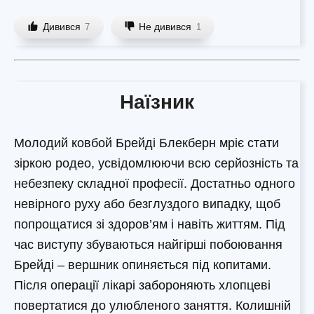
Дивився
Не дивився
7
1
Наїзник
Молодий ковбой Брейді Блекберн мріє стати
зіркою родео, усвідомлюючи всю серйозність та
небезпеку складної професії. Достатньо одного
невірного руху або безглуздого випадку, щоб
попрощатися зі здоров’ям і навіть життям. Під
час виступу збуваються найгірші побоювання
Брейді – вершник опиняється під копитами.
Після операції лікарі забороняють хлопцеві
повертатися до улюбленого заняття. Колишній