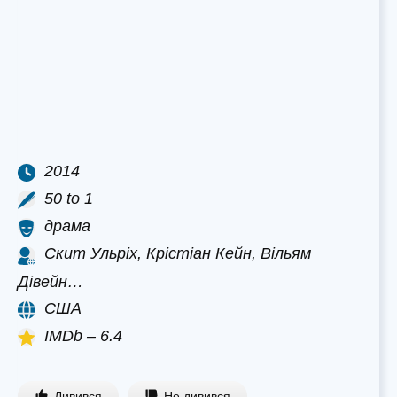
2014
50 to 1
драма
Скит Ульріх, Крістіан Кейн, Вільям
Дівейн…
США
IMDb – 6.4
Дивився
Не дивився