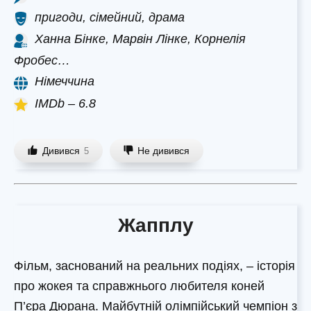
пригоди, сімейний, драма
Ханна Бінке, Марвін Лінке, Корнелія
Фробес…
Німеччина
IMDb – 6.8
Дивився
Не дивився
5
Жапплу
Фільм, заснований на реальних подіях, – історія
про жокея та справжнього любителя коней
П’єра Дюрана. Майбутній олімпійський чемпіон з