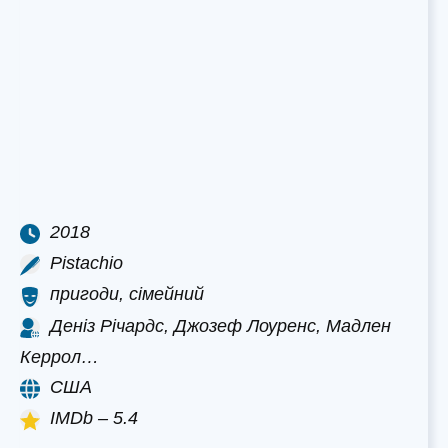
2018
Pistachio
пригоди, сімейний
Деніз Річардс, Джозеф Лоуренс, Мадлен
Керрол…
США
IMDb – 5.4