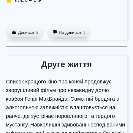
Дивився
Не дивився
5
1
Друге життя
Список кращого кіно про коней продовжує
зворушливий фільм про незавидну долю
ковбоя Генрі МакБрайда. Самотній бродяга з
алкогольною залежністю влаштовується на
ранчо, де зустрічає норовливого та гордого
мустангу. Навколишні здивовані несподіваними