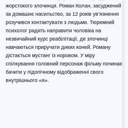
жорстокого злочинця. Роман Колан, засуджений
за домашнє насильство, за 12 років ув’язнення
розучився контактувати з людьми. Тюремний
психолог радить направити чоловіка на
незвичайний курс реабілітації, де злочинці
навчаються приручати диких коней. Роману
дістається мустанг із норовом. У міру
спілкування головний персонаж фільму починає
бачити у підопічному відображенні свого
внутрішнього «я».