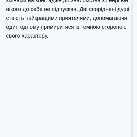
змінами на коні, адже до знайомства з Генрі він
нікого до себе не підпускав. Дві споріднені душі
стають найкращими приятелями, допомагаючи
один одному примиритися із темною стороною
свого характеру.