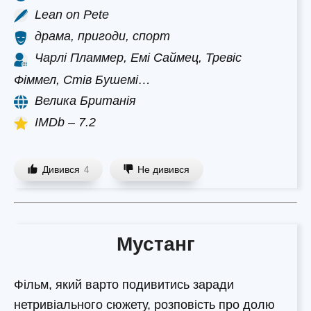
Lean on Pete
драма, пригоди, спорт
Чарлі Пламмер, Емі Саймец, Тревіс
Фіммел, Стів Бушемі…
Велика Британія
IMDb – 7.2
Дивився
Не дивився
4
Мустанг
Фільм, який варто подивитись заради
нетривіального сюжету, розповість про долю