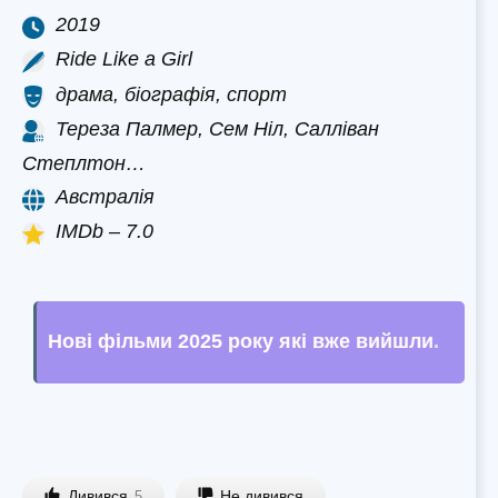
2019
Ride Like a Girl
драма, біографія, спорт
Тереза ​​Палмер, Сем Ніл, Салліван
Степлтон…
Австралія
IMDb – 7.0
Нові фільми 2025 року які вже вийшли
.
Дивився
Не дивився
5