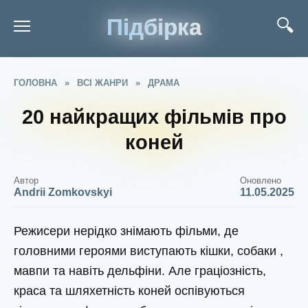
Підбірка
ГОЛОВНА
»
ВСІ ЖАНРИ
»
ДРАМА
20 найкращих фільмів про
коней
Автор
Оновлено
Andrii Zomkovskyi
11.05.2025
Режисери нерідко знімають фільми, де
головними героями виступають кішки, собаки ,
мавпи та навіть дельфіни. Але граціозність,
краса та шляхетність коней оспівуються