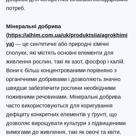
потреб.
Мінеральні добрива
(
https://alhim.com.ua/uk/produktsiia/agrokhimi
ya
)
— це синтетичні або природні хімічні
сполуки, які містять основні елементи для
живлення рослин, такі як азот, фосфор і калій.
Вони є більш концентрованими порівняно з
органічними добривами і дозволяють значно
швидше забезпечити рослини необхідними
поживними речовинами. Мінеральні добрива
часто використовуються для коригування
дефіциту конкретних елементів у ґрунті, що
дозволяє вирощувати культури з підвищеними
вимогами до живлення, такі як овочі та квіти.