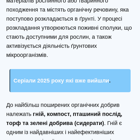
матеріалів рослинного або тваринного
походження та містять органічну речовину, яка
поступово розкладається в ґрунті. У процесі
розкладання утворюються поживні сполуки, що
стають доступними для рослин, а також
активізується діяльність ґрунтових
мікроорганізмів.
Серіали 2025 року які вже вийшли
.
До найбільш поширених органічних добрив
належать
гній, компост, пташиний послід,
торф та зелені добрива (сидерати)
. Гній є
одним із найдавніших і найефективніших