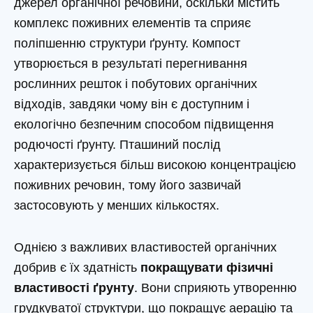
джерел органічної речовини, оскільки містить
комплекс поживних елементів та сприяє
поліпшенню структури ґрунту. Компост
утворюється в результаті перегнивання
рослинних решток і побутових органічних
відходів, завдяки чому він є доступним і
екологічно безпечним способом підвищення
родючості ґрунту. Пташиний послід
характеризується більш високою концентрацією
поживних речовин, тому його зазвичай
застосовують у менших кількостях.
Однією з важливих властивостей органічних
добрив є їх здатність
покращувати фізичні
властивості ґрунту
. Вони сприяють утворенню
грудкуватої структури, що покращує аерацію та