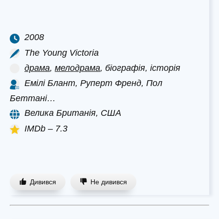
2008
The Young Victoria
драма
,
мелодрама
, біографія, історія
Емілі Блант, Руперт Френд, Пол
Беттані…
Велика Британія, США
IMDb – 7.3
Дивився
Не дивився