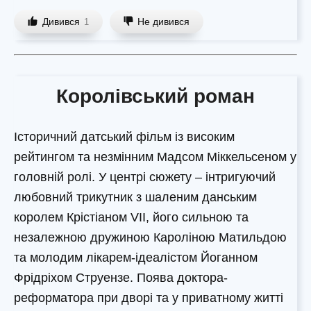
Дивився
Не дивився
1
Королівський роман
Історичний датський фільм із високим
рейтингом та незмінним Мадсом Міккельсеном у
головній ролі. У центрі сюжету – інтригуючий
любовний трикутник з шаленим данським
королем Крістіаном VII, його сильною та
незалежною дружиною Кароліною Матильдою
та молодим лікарем-ідеалістом Йоганном
Фрідріхом Струензе. Поява доктора-
реформатора при дворі та у приватному житті