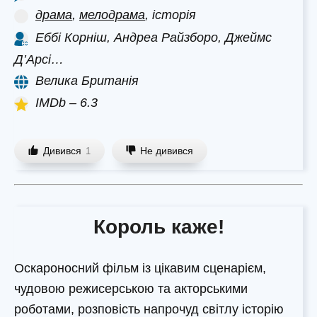
драма
,
мелодрама
, історія
Еббі Корніш, Андреа Райзборо, Джеймс
Д’Арсі…
Велика Британія
IMDb – 6.3
Дивився
Не дивився
1
Король каже!
Оскароносний фільм із цікавим сценарієм,
чудовою режисерською та акторськими
роботами, розповість напрочуд світлу історію