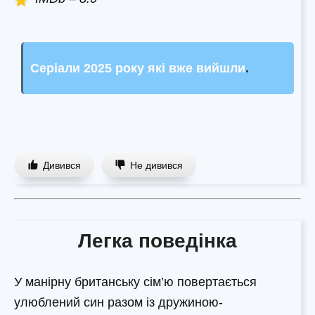
Серіали 2025 року які вже вийшли
.
Дивився
Не дивився
Легка поведінка
У манірну британську сім’ю повертається
улюблений син разом із дружиною-