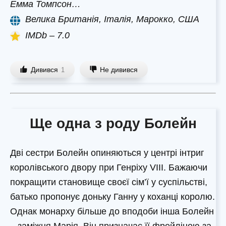
Емма Томпсон…
Велика Британія, Італія, Марокко, США
IMDb – 7.0
Дивився
Не дивився
1
Ще одна з роду Болейн
Дві сестри Болейн опиняються у центрі інтриг
королівського двору при Генріху VIII. Бажаючи
покращити становище своєї сім’ї у суспільстві,
батько пропонує доньку Ганну у коханці королю.
Однак монарху більше до вподоби інша Болейн