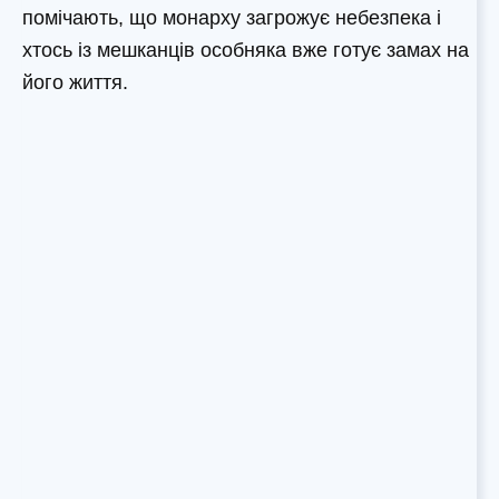
помічають, що монарху загрожує небезпека і
хтось із мешканців особняка вже готує замах на
його життя.