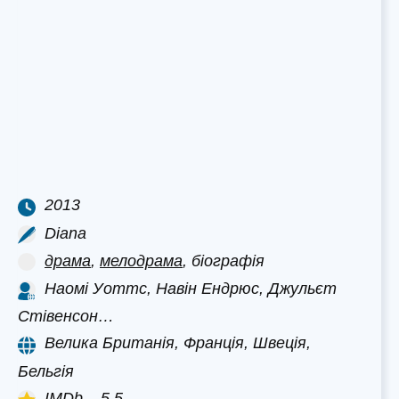
2013
Diana
драма
,
мелодрама
, біографія
Наомі Уоттс, Навін Ендрюс, Джульєт
Стівенсон…
Велика Британія, Франція, Швеція,
Бельгія
IMDb – 5.5