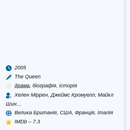
2005
The Queen
драма
, біографія, історія
Хелен Міррен, Джеймс Кромуелл, Майкл
Шин…
Велика Британія, США, Франція, Італія
IMDb – 7.3