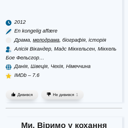
2012
En kongelig affære
Драма,
мелодрама
, біографія, історія
Алісія Вікандер, Мадс Міккельсен, Міккель
Бое Фельсгор…
Данія, Швеція, Чехія, Німеччина
IMDb – 7.6
Дивився
Не дивився
1
Ми. Віримо у кохання