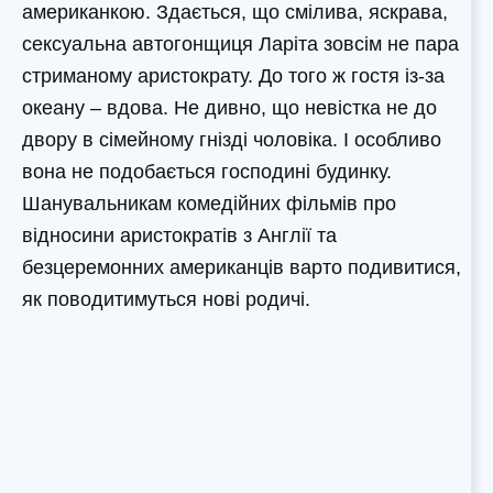
американкою. Здається, що смілива, яскрава,
сексуальна автогонщиця Ларіта зовсім не пара
стриманому аристократу. До того ж гостя із-за
океану – вдова. Не дивно, що невістка не до
двору в сімейному гнізді чоловіка. І особливо
вона не подобається господині будинку.
Шанувальникам комедійних фільмів про
відносини аристократів з Англії та
безцеремонних американців варто подивитися,
як поводитимуться нові родичі.