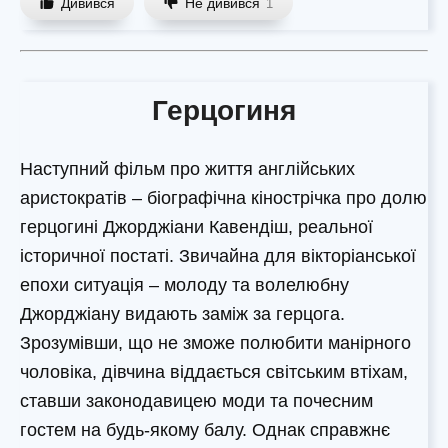
Дивився
Не дивився
1
Герцогиня
Наступний фільм про життя англійських
аристократів – біографічна кінострічка про долю
герцогині Джорджіани Кавендіш, реальної
історичної постаті. Звичайна для вікторіанської
епохи ситуація – молоду та волелюбну
Джорджіану видають заміж за герцога.
Зрозумівши, що не зможе полюбити манірного
чоловіка, дівчина віддається світським втіхам,
ставши законодавицею моди та почесним
гостем на будь-якому балу. Однак справжнє