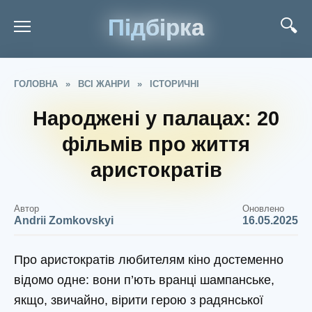
Підбірка
ГОЛОВНА
»
ВСІ ЖАНРИ
»
ІСТОРИЧНІ
Народжені у палацах: 20
фільмів про життя
аристократів
Автор
Оновлено
Andrii Zomkovskyi
16.05.2025
Про аристократів любителям кіно достеменно
відомо одне: вони п’ють вранці шампанське,
якщо, звичайно, вірити герою з радянської