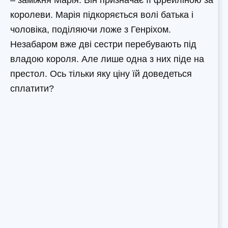
– заміжня Марія. Він призначає її фрейліною за
королеви. Марія підкоряється волі батька і
чоловіка, поділяючи ложе з Генріхом.
Незабаром вже дві сестри перебувають під
владою короля. Але лише одна з них піде на
престол. Ось тільки яку ціну їй доведеться
сплатити?