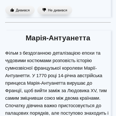
Дивився
Не дивився
Марія-Антуанетта
Фільм з бездоганною деталізацією епохи та
чудовими костюмами розповість історію
сумнозвісної французької королеви Марії-
Антуанетти. У 1770 році 14-річна австрійська
принцеса Марія-Антуанетта вирушає до
Франції, щоб вийти заміж за Людовика XV, тим
самим зміцнивши союз між двома країнами.
Спочатку дівчина важко пристосовується до
палацових порядків, але поступово знаходить і