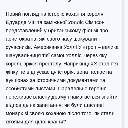
Новий погляд на історію кохання короля
Едуарда VIII та заміжньої Уолліс Сімпсон
представлений у британському фільмі про
аристократів, які свого часу шокували
сучасників. Американка Уоллі Уінтроп – велика
шанувальниця тієї самої Уолліс, через яку
король зрікся престолу. Наприкінці XX століття
жінку не відпускає ця історія, вона полює на
аукціонах за історичними документами та
особистими листами. Паралельно героїня
переживає власну драму і намагається знайти
відповідь на запитання: чи були щасливі
монарх зі своєю коханою після того, як стали
ізгоями для цілої країни?