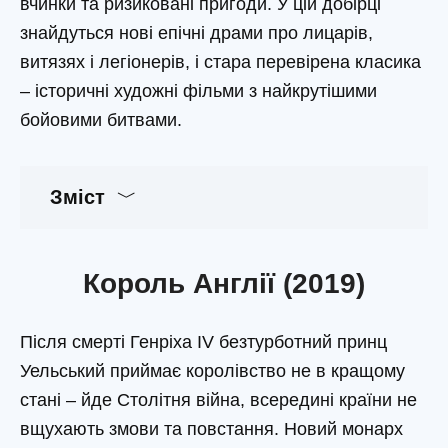
вчинки та ризиковані пригоди. У цій добірці
знайдуться нові епічні драми про лицарів,
витязях і легіонерів, і стара перевірена класика
– історичні художні фільми з найкрутішими
бойовими битвами.
Зміст
Король Англії (2019)
Після смерті Генріха IV безтурботний принц
Уельський приймає королівство не в кращому
стані – йде Столітня війна, всередині країни не
вщухають змови та повстання. Новий монарх