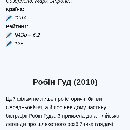
Сазерленд, Марк Стронг…
Країна
:
США
Рейтинг
:
IMDb – 6.2
12+
Робін Гуд (2010)
Цей фільм не лише про історичні битви
Середньовіччя, а й про невідому частину
біографії Робін Гуда. З приквела до англійської
легенди про шляхетного розбійника глядачі