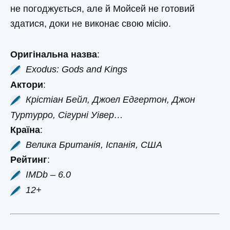
не погоджується, але й Мойсей не готовий
здатися, доки не виконає свою місію.
Оригінальна назва
:
Exodus: Gods and Kings
Актори
:
Крістіан Бейл, Джоел Едгертон, Джон
Туртурро, Сігурні Уівер…
Країна
:
Велика Британія, Іспанія, США
Рейтинг
:
IMDb – 6.0
12+