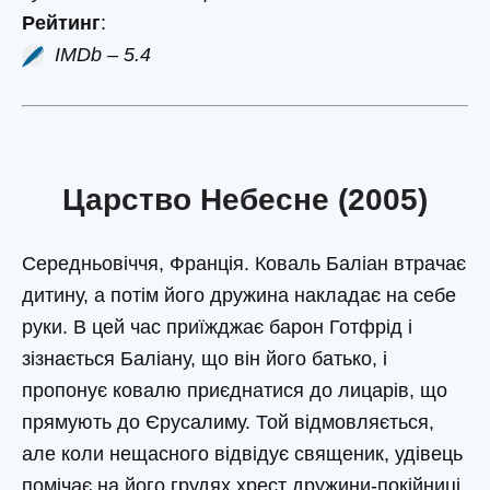
Рейтинг
:
IMDb – 5.4
Царство Небесне (2005)
Середньовіччя, Франція. Коваль Баліан втрачає
дитину, а потім його дружина накладає на себе
руки. В цей час приїжджає барон Готфрід і
зізнається Баліану, що він його батько, і
пропонує ковалю приєднатися до лицарів, що
прямують до Єрусалиму. Той відмовляється,
але коли нещасного відвідує священик, удівець
помічає на його грудях хрест дружини-покійниці,