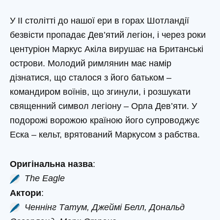
У II столітті до нашої ери в горах Шотландії
безвісти пропадає Дев’ятий легіон, і через роки
центуріон Маркус Акіла вирушає на Британські
острови. Молодий римлянин має намір
дізнатися, що сталося з його батьком –
командиром воїнів, що згинули, і розшукати
священний символ легіону – Орла Дев’яти. У
подорожі ворожою країною його супроводжує
Еска – кельт, врятований Маркусом з рабства.
Оригінальна назва
:
The Eagle
Актори
:
Ченнінг Татум, Джеймі Белл, Дональд