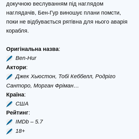
докучною веслуванням під наглядом
наглядачів, Бен-Гур виношує плани помсти,
поки не відбувається рятівна для нього аварія
корабля.
Оригінальна назва
:
Ben-Hur
Актори
:
Джек Хьюстон, Тобі Кеббелл, Родріго
Санторо, Морган Фріман…
Країна
:
США
Рейтинг
:
IMDb – 5.7
18+