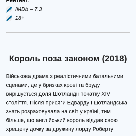
Рейтинг
:
IMDb – 7.3
18+
Король поза законом (2018)
Військова драма з реалістичними батальними
сценами, де у бризках крові та бруду
вирішується доля Шотландії початку XIV
століття. Після присяги Едварду I шотландська
знать розраховувала на світ у країні, тим
більше, що англійський король віддав свою
хрещену дочку за дружину лорду Роберту