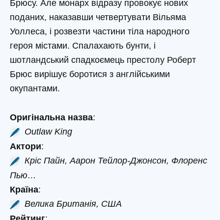
Брюсу. Але монарх відразу провокує нових
поданих, наказавши четвертувати Вільяма
Уоллеса, і розвезти частини тіла народного
героя містами. Спалахають бунти, і
шотландський спадкоємець престолу Роберт
Брюс вирішує боротися з англійськими
окупантами.
Оригінальна назва
:
Outlaw King
Актори
:
Кріс Пайн, Аарон Тейлор-Джонсон, Флоренс
Пью…
Країна
:
Велика Британія, США
Рейтинг
: