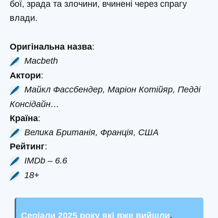
бої, зрада та злочини, вчинені через спрагу
влади.
Оригінальна назва
:
Macbeth
Актори
:
Майкл Фассбендер, Маріон Котійяр, Педді
Консідайн…
Країна
:
Велика Британія, Франція, США
Рейтинг
:
IMDb – 6.6
18+
Серіали 2025 року які вже вийшли
.