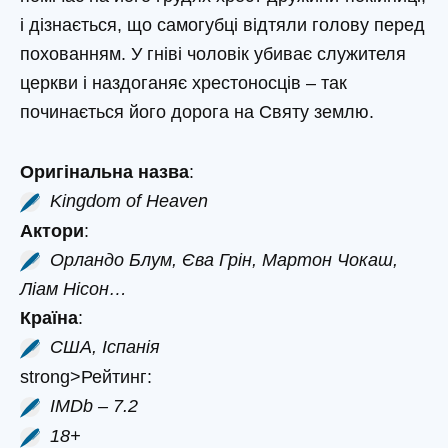
і дізнається, що самогубці відтяли голову перед
похованням. У гніві чоловік убиває служителя
церкви і наздоганяє хрестоносців – так
починається його дорога на Святу землю.
Оригінальна назва
:
Kingdom of Heaven
Актори
:
Орландо Блум, Єва Грін, Мартон Чокаш,
Ліам Нісон…
Країна
:
США, Іспанія
strong>Рейтинг:
IMDb – 7.2
18+