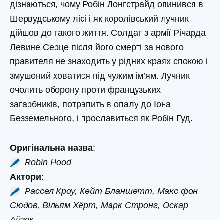
дізнаються, чому Робін Лонгстрайд опинився в
Шервудському лісі і як королівський лучник
дійшов до такого життя. Солдат з армії Річарда
Левине Серце після його смерті за нового
правителя не знаходить у рідних краях спокою і
змушений ховатися під чужим ім’ям. Лучник
очолить оборону проти французьких
загарбників, потрапить в опалу до Іона
Безземельного, і прославиться як Робін Гуд.
Оригінальна назва
:
Robin Hood
Актори
:
Рассел Кроу, Кейт Бланшетт, Макс фон
Сюдов, Вільям Хёрт, Марк Стронг, Оскар
Айзек…