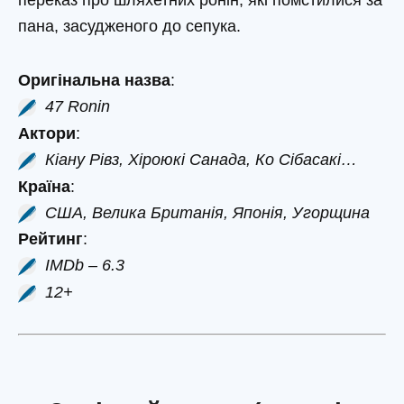
переказ про шляхетних ронін, які помстилися за
пана, засудженого до сепука.
Оригінальна назва
:
47 Ronin
Актори
:
Кіану Рівз, Хіроюкі Санада, Ко Сібасакі…
Країна
:
США, Велика Британія, Японія, Угорщина
Рейтинг
:
IMDb – 6.3
12+