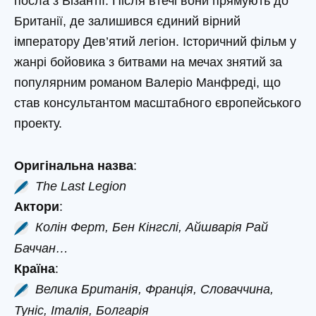
посла з Візантії. Після втечі вони прямують до
Британії, де залишився єдиний вірний
імператору Дев’ятий легіон. Історичний фільм у
жанрі бойовика з битвами на мечах знятий за
популярним романом Валеріо Манфреді, що
став консультантом масштабного європейського
проекту.
Оригінальна назва
:
The Last Legion
Актори
:
Колін Ферт, Бен Кінгслі, Айшварія Рай
Баччан…
Країна
:
Велика Британія, Франція, Словаччина,
Туніс, Італія, Болгарія