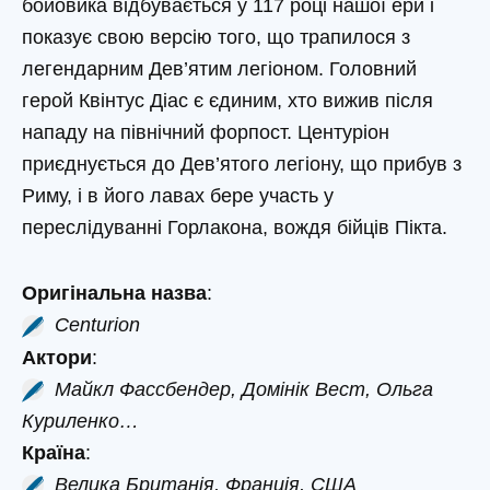
бойовика відбувається у 117 році нашої ери і
показує свою версію того, що трапилося з
легендарним Дев’ятим легіоном. Головний
герой Квінтус Діас є єдиним, хто вижив після
нападу на північний форпост. Центуріон
приєднується до Дев’ятого легіону, що прибув з
Риму, і в його лавах бере участь у
переслідуванні Горлакона, вождя бійців Пікта.
Оригінальна назва
:
Centurion
Актори
:
Майкл Фассбендер, Домінік Вест, Ольга
Куриленко…
Країна
:
Велика Британія, Франція, США