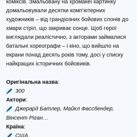
коміксів. Змальовану на хромакеї картинку
домальовували десятки комп’ютерних
художників – від грандіозних бойових слонів до
хмари стріл, що закриває сонце. Щоб герої
виглядали реалістично, з акторами займалися
батальні хореографи – і кіно, що вийшло на
екрани понад десять років тому, досі у списку
найкращих історичних бойовиків.
Оригінальна назва
:
300
Актори
:
Джерард Батлер, Майкл Фассбендер,
Вінсент Ріган…
Країна
:
США