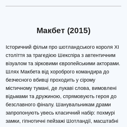
Макбет (2015)
Історичний фільм про шотландського короля XI
століття за трагедією Шекспіра з автентичним
візуалом та зірковими європейськими акторами.
Шлях Макбета від хороброго командира до
безчесного вбивці проходить у сірому
містичному тумані, де лукаві слова, вимовлені
відьмами та дружиною, спрямовують героя до
безславного фіналу. Шанувальникам драми
запропонують увесь класичний набір: похмурі
замки, гіпнотичні пейзажі Шотландії, масштабні