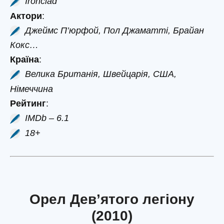
Ironclad
Актори
:
Джеймс П’юрфой, Пол Джаматті, Брайан
Кокс…
Країна
:
Велика Британія, Швейцарія, США,
Німеччина
Рейтинг
:
IMDb – 6.1
18+
Орел Дев’ятого легіону
(2010)