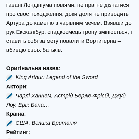
гавані Лондініума повіями, не прагне дізнатися
про своє походження, доки доля не приводить
Артура до каменю з чарівним мечем. Взявши до
рук Екскалібур, спадкоємець трону змінюється, і
ставить собі за мету повалити Вортигерна –
вбивцю своїх батьків.
Оригінальна назва
:
King Arthur: Legend of the Sword
Актори
:
Чарлі Ханнем, Астрід Берже-Фрісбі, Джуд
Лоу, Ерік Бана…
Країна
:
США, Велика Британія
Рейтинг
: