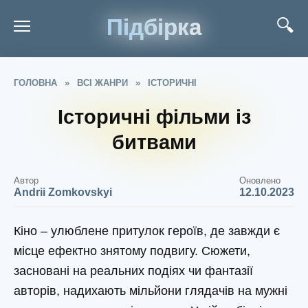
Підбірка
ГОЛОВНА
»
ВСІ ЖАНРИ
»
ІСТОРИЧНІ
Історичні фільми із
битвами
Автор
Оновлено
Andrii Zomkovskyi
12.10.2023
Кіно – улюблене притулок героїв, де завжди є
місце ефектно знятому подвигу. Сюжети,
засновані на реальних подіях чи фантазії
авторів, надихають мільйони глядачів на мужні