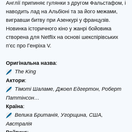
Англії припиняє гулянки з другом Фальстафом, і
наводить лад на Альбіоні та за його межами,
вигравши битву при Азенкурі у французів.
Новинка історичного кіно у жанрі бойовика
створена для Netflix на основі шекспірівських
п’єс про Генріха V.
Оригінальна назва
:
The King
Актори
:
Тімоті Шаламе, Джоел Едгертон, Роберт
Паттінсон…
Країна
:
Велика Британія, Угорщина, США,
Австралія