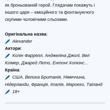
як броньований герой. Глядачам покажуть і
іншого царя – емоційного та фонтануючого
скупими чоловічими сльозами.
Оригінальна назва
:
Alexander
Актори
:
Колін Фаррелл, Анджеліна Джолі, Вел
Кілмер, Джаред Лето, Ентоні Хопкінс…
Країна
:
США, Велика Британія, Німеччина,
Нідерланди, Франція, Італія, Марокко, Таїланд
18+