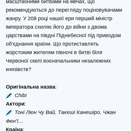
масштабними битвами на мечах, що
рекомендуються до перегляду поціновувачами
жанру. У 208 році нашої ери перший міністр
імператора схиляє його до війни з двома
царствами на півдні Піднебесної під приводом
об’єднання країни. Що протиставлять
жорстоким жителям півночі в битві біля
Червоної скелі воєначальники незалежних
князівств?
Оригінальна назва
:
Chibi
Актори
:
Тоні Люн Чу Вай, Такеші Канешіро, Чжан
Фен’ї…
Країна
: