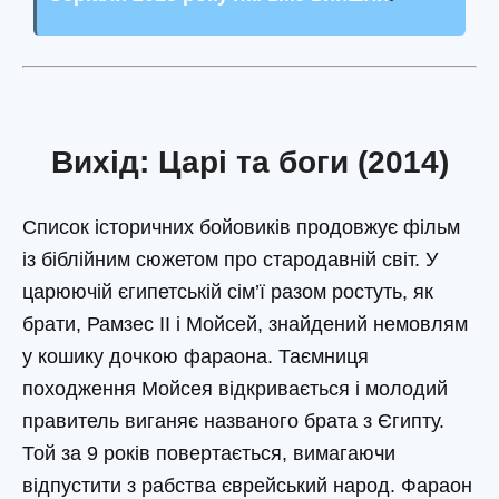
Вихід: Царі та боги (2014)
Список історичних бойовиків продовжує фільм
із біблійним сюжетом про стародавній світ. У
царюючій єгипетській сім’ї разом ростуть, як
брати, Рамзес II і Мойсей, знайдений немовлям
у кошику дочкою фараона. Таємниця
походження Мойсея відкривається і молодий
правитель виганяє названого брата з Єгипту.
Той за 9 років повертається, вимагаючи
відпустити з рабства єврейський народ. Фараон